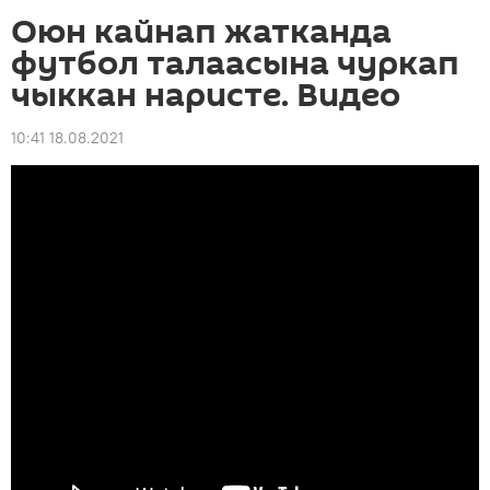
Оюн кайнап жатканда
футбол талаасына чуркап
чыккан наристе. Видео
10:41 18.08.2021