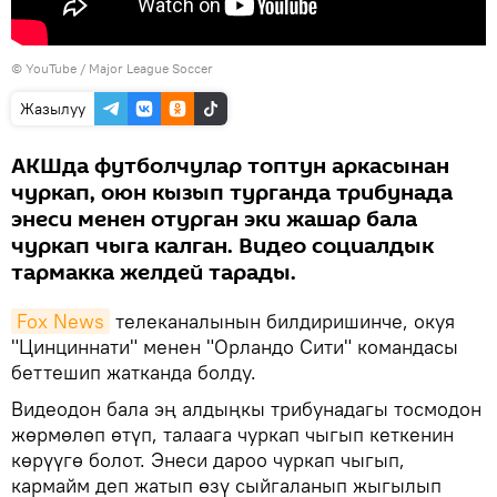
© YouTube / Major League Soccer
Жазылуу
АКШда футболчулар топтун аркасынан
чуркап, оюн кызып турганда трибунада
энеси менен отурган эки жашар бала
чуркап чыга калган. Видео социалдык
тармакка желдей тарады.
Fox News
телеканалынын билдиришинче, окуя
"Цинциннати" менен "Орландо Сити" командасы
беттешип жатканда болду.
Видеодон бала эң алдыңкы трибунадагы тосмодон
жөрмөлөп өтүп, талаага чуркап чыгып кеткенин
көрүүгө болот. Энеси дароо чуркап чыгып,
кармайм деп жатып өзү сыйгаланып жыгылып