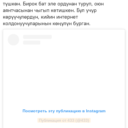
түшкөн. Бирок бат эле ордунан туруп, оюн
аянтчасынан чыгып кетишкен. Бул учур
көрүүчүлөрдүн, кийин интернет
колдонуучуларынын көңүлүн бурган.
Посмотреть эту публикацию в Instagram
Публикация от 433 (@433)