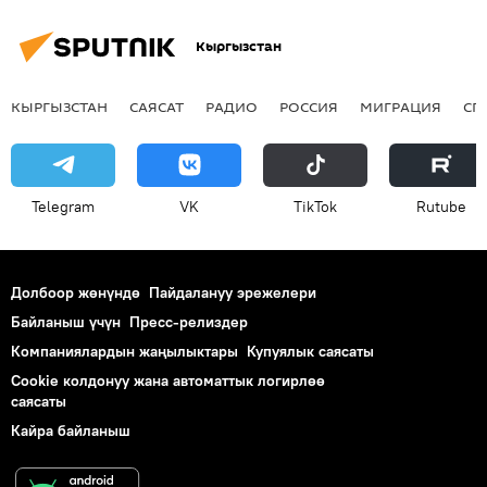
Кыргызстан
КЫРГЫЗСТАН
САЯСАТ
РАДИО
РОССИЯ
МИГРАЦИЯ
СП
Telegram
VK
ТikТоk
Rutube
Долбоор жөнүндө
Пайдалануу эрежелери
Байланыш үчүн
Пресс-релиздер
Компаниялардын жаңылыктары
Купуялык саясаты
Cookie колдонуу жана автоматтык логирлөө
саясаты
Кайра байланыш