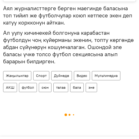
Аял журналисттерге берген маегинде баласына
топ тийип же футболчулар коюп кетпесе экен деп
катуу коркконун айткан.
Ал уулу кичинекей болгонуна карабастан
футболдун чоң күйөрманы экенин, топту көргөндө
абдан сүйүнөрүн кошумчалаган. Ошондой эле
баласы үчкө толсо футбол секциясына алып
барарын билдирген.
Жаңылыктар
Спорт
Дүйнөдө
Видео
Мультимедиа
АКШ
футбол
оюн
талаа
бала
эне