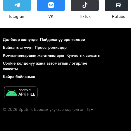
Telegram
VK
ТikТоk
Rutube
Долбоор жөнүндө
Пайдалануу эрежелери
Байланыш үчүн
Пресс-релиздер
Компаниялардын жаңылыктары
Купуялык саясаты
Cookie колдонуу жана автоматтык логирлөө
саясаты
Кайра байланыш
© 2026 Sputnik Бардык укуктар корголгон. 18+