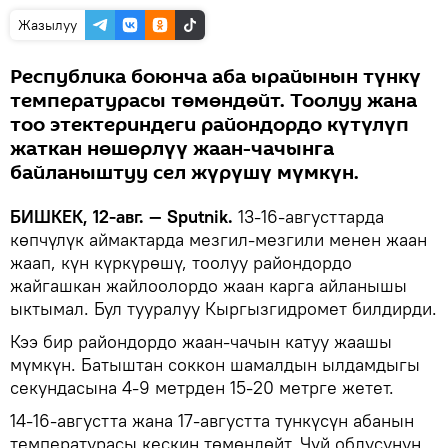
Жазылуу
Республика боюнча аба ырайынын түнкү
температурасы төмөндөйт. Тоолуу жана
тоо этектериндеги райондордо күтүлүп
жаткан нөшөрлүү жаан-чачынга
байланыштуу сел жүрүшү мүмкүн.
БИШКЕК, 12-авг. — Sputnik.
13-16-августтарда
көпчүлүк аймактарда мезгил-мезгили менен жаан
жаап, күн күркүрөшү, тоолуу райондордо
жайгашкан жайлоолордо жаан карга айланышы
ыктымал. Бул тууралуу Кыргызгидромет билдирди.
Кээ бир райондордо жаан-чачын катуу жаашы
мүмкүн. Батыштан соккон шамалдын ылдамдыгы
секундасына 4-9 метрден 15-20 метрге жетет.
14-16-августта жана 17-августта тункүсүн абанын
температурасы кескин төмөндөйт. Чүй облусунун