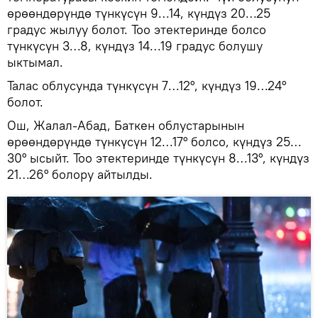
өрөөндөрүндө түнкүсүн 9…14, күндүз 20…25
градус жылуу болот. Тоо этектеринде болсо
түнкүсүн 3…8, күндүз 14…19 градус болушу
ыктымал.
Талас облусунда түнкүсүн 7…12°, күндүз 19…24°
болот.
Ош, Жалал-Абад, Баткен облустарынын
өрөөндөрүндө түнкүсүн 12…17° болсо, күндүз 25…
30° ысыйт. Тоо этектеринде түнкүсүн 8…13°, күндүз
21…26° болору айтылды.