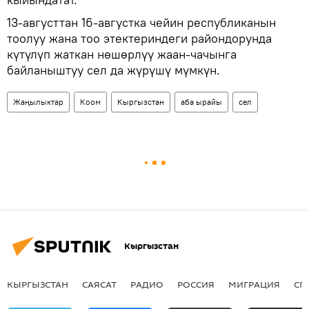
13-августтан 16-августка чейин республиканын
тоолуу жана тоо этектериндеги райондорунда
күтүлүп жаткан нөшөрлүү жаан-чачынга
байланыштуу сел да жүрүшү мүмкүн.
Жаңылыктар
Коом
Кыргызстан
аба ырайы
сел
Кыргызстан
КЫРГЫЗСТАН
САЯСАТ
РАДИО
РОССИЯ
МИГРАЦИЯ
СП