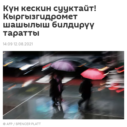
Күн кескин сууктайт!
Кыргызгидромет
шашылыш билдирүү
таратты
14:09 12.08.2021
©
AFP
/ SPENCER PLATT