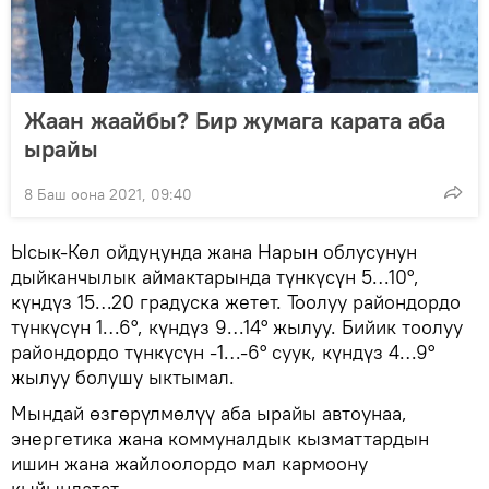
Жаан жаайбы? Бир жумага карата аба
ырайы
8 Баш оона 2021, 09:40
Ысык-Көл ойдуңунда жана Нарын облусунун
дыйканчылык аймактарында түнкүсүн 5…10°,
күндүз 15…20 градуска жетет. Тоолуу райондордо
түнкүсүн 1…6°, күндүз 9…14° жылуу. Бийик тоолуу
райондордо түнкүсүн -1…-6° суук, күндүз 4…9°
жылуу болушу ыктымал.
Мындай өзгөрүлмөлүү аба ырайы автоунаа,
энергетика жана коммуналдык кызматтардын
ишин жана жайлоолордо мал кармоону
кыйындатат.