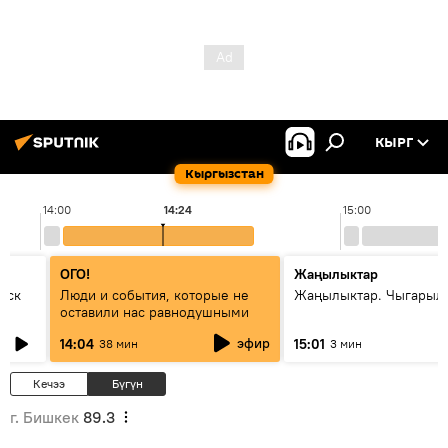
КЫРГ
Кыргызстан
14:00
14:24
15:00
ОГО!
Жаңылыктар
уск
Люди и события, которые не
Жаңылыктар. Чыгарыл
оставили нас равнодушными
эфир
14:04
15:01
38 мин
3 мин
Кечээ
Бүгүн
г. Бишкек
89.3