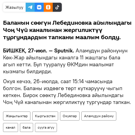
Жазылуу
Баланын сөөгүн Лебединовка айылындагы
Чоң Чүй каналынан жергиликтүү
тургундардын тапканы маалым болду.
БИШКЕК, 27-июл. — Sputnik.
Аламүдүн районунун
Көк-Жар айылындагы каналга 11 жаштагы бала
агып кетти. Бул тууралуу ӨКМдин маалымат
кызматы билдирди.
Окуя кечээ, 26-июлда, саат 15:14 чамасында
болгон. Баланы издөөгө төрт куткаруучу чыгып
кеткен. Бирок сөөктү Лебединовка айылындагы
Чоң Чүй каналынан жергиликтүү тургундар тапкан.
Жаңылыктар
Кыргызстан
Окуялар
Аламүдүн району
канал
бала
сууга агуу