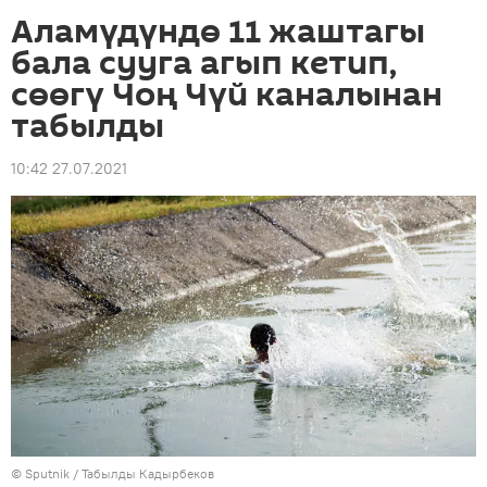
Аламүдүндө 11 жаштагы
бала сууга агып кетип,
сөөгү Чоң Чүй каналынан
табылды
10:42 27.07.2021
©
Sputnik / Табылды Кадырбеков