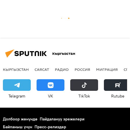
Кыргызстан
КЫРГЫЗСТАН
САЯСАТ
РАДИО
РОССИЯ
МИГРАЦИЯ
СП
Telegram
VK
ТikТоk
Rutube
Долбоор жөнүндө
Пайдалануу эрежелери
Байланыш үчүн
Пресс-релиздер