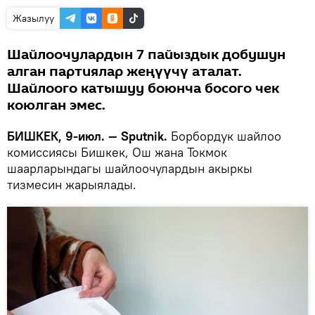
Жазылуу
Шайлоочулардын 7 пайыздык добушун
алган партиялар жеңүүчү аталат.
Шайлоого катышуу боюнча босого чек
коюлган эмес.
БИШКЕК, 9-июл. — Sputnik.
Борбордук шайлоо
комиссиясы Бишкек, Ош жана Токмок
шаарларындагы шайлоочулардын акыркы
тизмесин жарыялады.