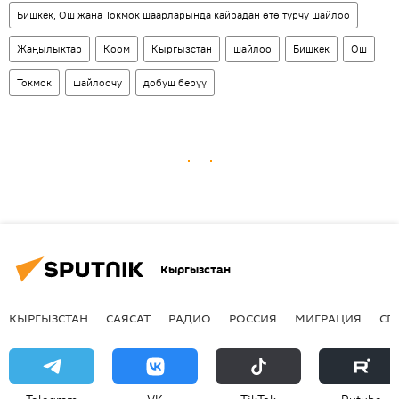
Бишкек, Ош жана Токмок шаарларында кайрадан өтө турчу шайлоо
Жаңылыктар
Коом
Кыргызстан
шайлоо
Бишкек
Ош
Токмок
шайлоочу
добуш берүү
Кыргызстан
КЫРГЫЗСТАН
САЯСАТ
РАДИО
РОССИЯ
МИГРАЦИЯ
СП