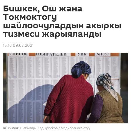
Бишкек, Ош жана
Токмоктогу
шайлоочулардын акыркы
тизмеси жарыяланды
15:13 09.07.2021
©
Sputnik / Табылды Кадырбеков
/
Медиабанкка өтүү