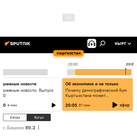
КЫРГ
Кыргызстан
20:00
20:37
едневные новости
Об экономике и не только
едневные новости. Выпуск
Почему демографический бум
:00
Кыргызстана может
превратиться в проблему и как
эфир
:00
20:05
4 мин
37 мин
этого избежать
Кечээ
Бүгүн
г. Бишкек
89.3