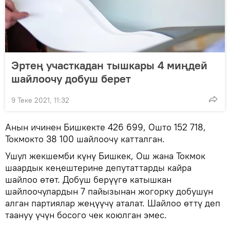
Эртең участкадан тышкары 4 миңдей
шайлоочу добуш берет
9 Теке 2021, 11:32
Анын ичинен Бишкекте 426 699, Ошто 152 718,
Токмокто 38 100 шайлоочу катталган.
Ушул жекшемби күнү Бишкек, Ош жана Токмок
шаардык кеңештерине депутаттарды кайра
шайлоо өтөт. Добуш берүүгө катышкан
шайлоочулардын 7 пайызынан жогорку добушун
алган партиялар жеңүүчү аталат. Шайлоо өттү деп
таануу үчүн босого чек коюлган эмес.