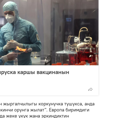
ируска каршы вакцинанын
н жыргалчылыгы коркунучка тушукса, анда
экинчи орунга жылат". Европа биримдиги
а жеке укук жана эркиндиктин