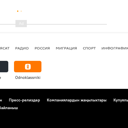
ЯСАТ
РАДИО
РОССИЯ
МИГРАЦИЯ
СПОРТ
ИНФОГРАФИ
e
Odnoklassniki
н
Пресс-релиздер
Компаниялардын жаңылыктары
Купуял
 байланыш