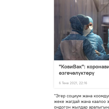
"КовиВак": коронав
өзгөчөлүктөрү
6 Теке 2021, 22:16
"Эгер социум жана коомду
жеке жагдай жана каалоо 
ондогон жылдар аралыгынд