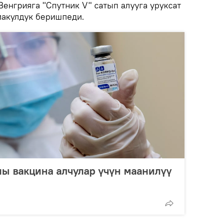
енгрияга "Спутник V" сатып алууга уруксат
макулдук беришпеди.
ы вакцина алчулар үчүн маанилүү