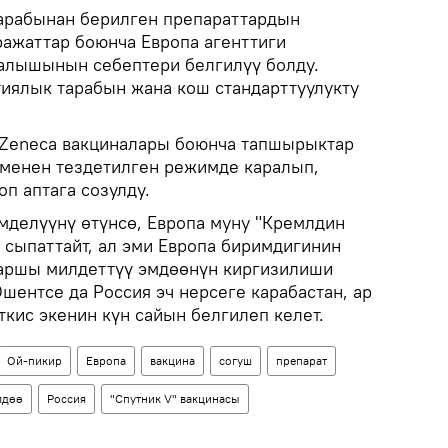
арабынан берилген препараттардын
ажаттар боюнча Европа агенттиги
алышынын себептери белгилүү болду.
иялык тарабын жана кош стандарттуулукту
raZeneca вакциналары боюнча тапшырыктар
менен тездетилген режимде каралып,
оп аптага созулду.
мделүүнү өтүнсө, Европа муну "Кремлдин
 сыпаттайт, ал эми Европа биримдигинин
каршы милдеттүү эмдөөнүн киргизилиши
шентсе да Россия эч нерсеге карабастан, ар
кис экенин күн сайын белгилеп келет.
Ой-пикир
Европа
вакцина
согуш
препарат
мдөө
Россия
"Спутник V" вакцинасы