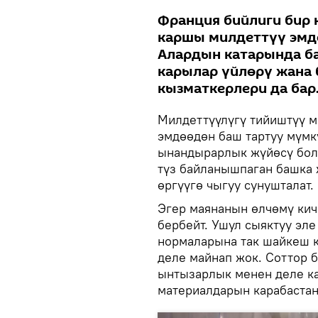
Франция бийлиги бир к
каршы милдеттүү эмде
Алардын катарында ба
карылар үйлөрү жана
кызматкерлери да бар
Милдеттүүлүгү тийиштүү м
эмдөөдөн баш тартуу мүмкү
ынандырарлык жүйөсү болб
түз байланышпаган башка 
өргүүгө чыгуу сунушталат
Эгер маянанын өлчөмү кич
бербейт. Ушул сыяктуу эл
нормаларына так шайкеш 
деле майнап жок. Соттор 
ынтызарлык менен деле ка
материалдарын карабастан