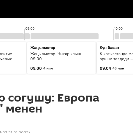
09:00
10:00
Жаңылыктар
Күн башат
звитие
Жаңылыктар. Чыгарылыш
Кыргызстанда м
ючевых
09:00
эриши тездеди —
ода
мүмкүн эмеспи?
09:00
09:04
4 мин
46 мин
 согушу: Европа
" менен
4:07 21.01.2022
)