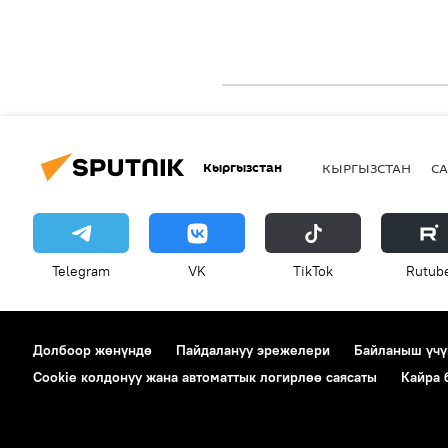
Кыргызстан
КЫРГЫЗСТАН
СА
Telegram
VK
ТikТоk
Rutub
Долбоор жөнүндө
Пайдалануу эрежелери
Байланыш үчү
Cookie колдонуу жана автоматтык логирлөө саясаты
Кайра