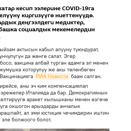
атар кесип ээлерине COVID-19га
лүүнү киргизүүгө ниеттенүүдө.
рдык деңгээлдеги медиктер,
 башка социалдык мекемелердин
.
ыйзам актысын кабыл алууну туюндурат,
нчүлүгүн да жөнгө салат. Эгер
осо, вакцина албай турган адамга эл менен
жумушка которулуу же акы төлөнбөгөн
. Вакцинацияга
РИА Новости
баам салган.
ирейсе, аны эч ким компенсациялап
е эрежелер Италияда да бар. Демократиянын
келтирүүгө аракет кылышканы менен өзгөчө
буга окшогон арыздарды анчалык
рашпайт, ал эми юстиция чечимдерин иштин
 эле болжоого болот.