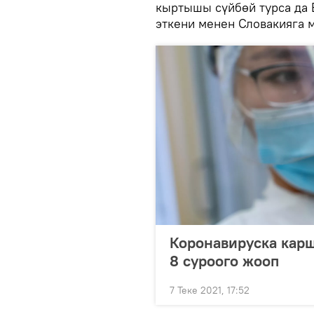
кыртышы сүйбөй турса да В
эткени менен Словакияга 
Коронавируска карш
8 суроого жооп
7 Теке 2021, 17:52