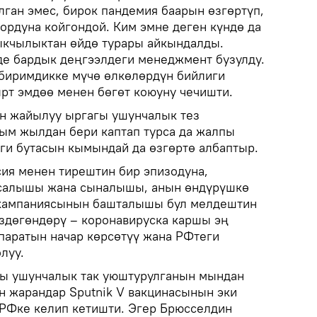
лган эмес, бирок пандемия баарын өзгөртүп,
ордуна койгондой. Ким эмне деген күндө да
ыкчылыктан өйдө турары айкындалды.
е бардык деңгээлдеги менеджмент бузулду.
биримдикке мүчө өлкөлөрдүн бийлиги
т эмдөө менен бөгөт коюуну чечишти.
н жайылуу ыргагы ушунчалык тез
рым жылдан бери каптап турса да жалпы
ги бутасын кымындай да өзгөртө албаптыр.
ия менен тирештин бир эпизодуна,
салышы жана сыналышы, анын өндүрүшкө
кампаниясынын башталышы бул мелдештин
здөгөндөрү – коронавируска каршы эң
епаратын начар көрсөтүү жана РФтеги
луу.
сы ушунчалык так уюштурулганын мындан
н жарандар Sputnik V вакцинасынын эки
 РФке келип кетишти. Эгер Брюсселдин