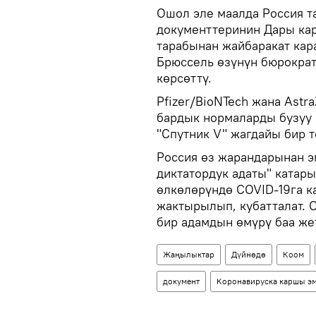
Ошол эле маалда Россия т
документтеринин Дары кар
тарабынан жайбаракат кар
Брюссель өзүнүн бюрократ
көрсөттү.
Pfizer/BioNTech жана Ast
бардык нормаларды бузуу 
"Спутник V" жагдайы бир т
Россия өз жарандарынан э
диктатордук адаты" катары
өлкөлөрүндө COVID-19га 
жактырылып, кубатталат. О
бир адамдын өмүрү баа жет
Жаңылыктар
Дүйнөдө
Коом
документ
Коронавируска каршы э