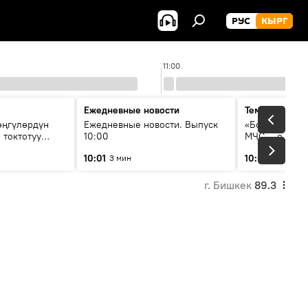
РУС
КЫРГ
11:00
Ежедневные новости
Тема дня
өңгүлөрдүн
Ежедневные новости. Выпуск
«Более 1200 с
 токтотуу
10:00
МЧС — о клим
системе опо
10:01
10:04
3 мин
49 мин
населения
г. Бишкек
89.3