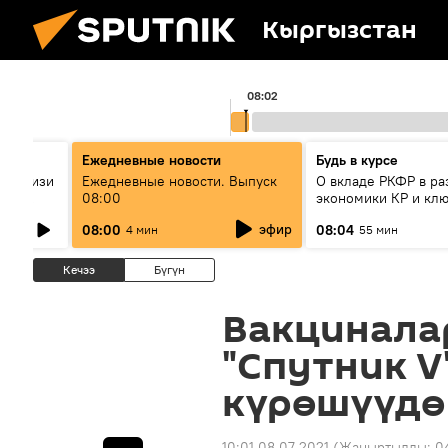
Кыргызстан
08:02
Ежедневные новости
Будь в курсе
штун изи
Ежедневные новости. Выпуск
О вкладе РКФР в ра
лык
08:00
экономики КР и кл
ерет?
секторах до 2030 г
эфир
08:00
08:04
4 мин
55 мин
Кечээ
Бүгүн
Вакциналар
"Спутник V
күрөшүүдө
10:01 08.07.2021
(Жаңыртылды:
0