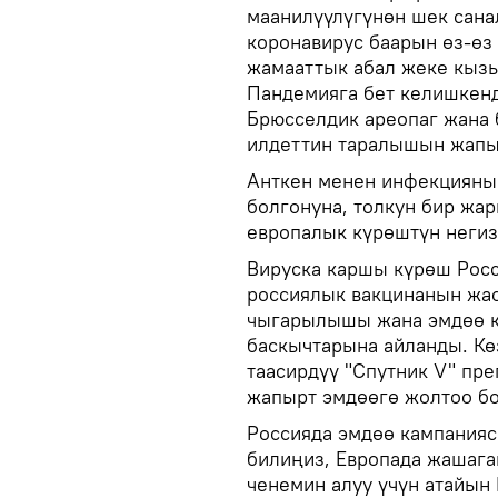
маанилүүлүгүнөн шек сана
коронавирус баарын өз-өз 
жамааттык абал жеке кыз
Пандемияга бет келишкенд
Брюсселдик ареопаг жана 
илдеттин таралышын жапыр
Анткен менен инфекцияны
болгонуна, толкун бир жа
европалык күрөштүн негиз
Вируска каршы күрөш Росс
россиялык вакцинанын жа
чыгарылышы жана эмдөө 
баскычтарына айланды. Кө
таасирдүү "Спутник V" пр
жапырт эмдөөгө жолтоо бо
Россияда эмдөө кампания
билиңиз, Европада жашага
ченемин алуу үчүн атайын