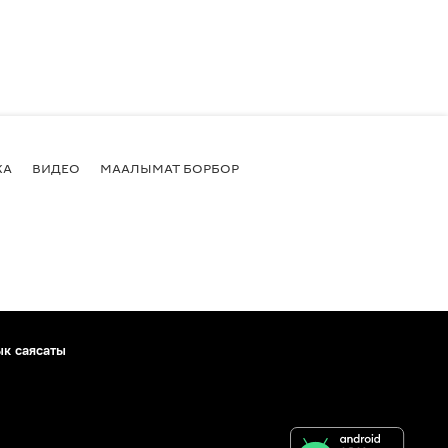
КА
ВИДЕО
МААЛЫМАТ БОРБОР
ык саясаты