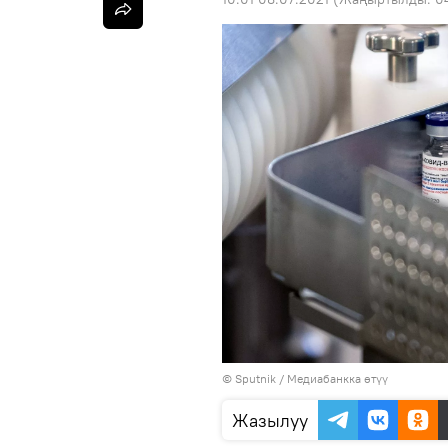
© Sputnik
/
Медиабанкка өтүү
Жазылуу