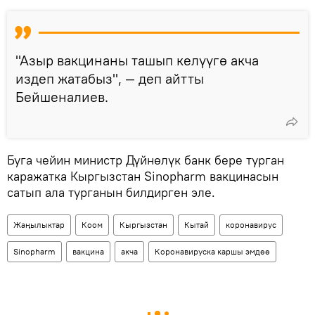
"Азыр вакцинаны ташып келүүгө акча
издеп жатабыз", — деп айтты
Бейшеналиев.
Буга чейин министр Дүйнөлүк банк бере турган
каражатка Кыргызстан Sinopharm вакцинасын
сатып ала турганын билдирген эле.
Жаңылыктар
Коом
Кыргызстан
Кытай
коронавирус
Sinopharm
вакцина
акча
Коронавируска каршы эмдөө