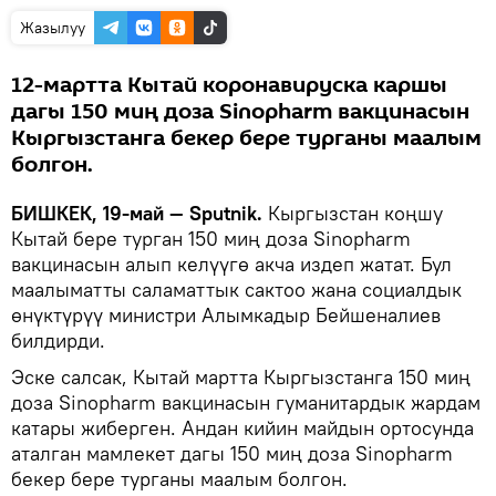
Жазылуу
12-мартта Кытай коронавируска каршы
дагы 150 миң доза Sinopharm вакцинасын
Кыргызстанга бекер бере турганы маалым
болгон.
БИШКЕК, 19-май — Sputnik.
Кыргызстан коңшу
Кытай бере турган 150 миң доза Sinopharm
вакцинасын алып келүүгө акча издеп жатат. Бул
маалыматты саламаттык сактоо жана социалдык
өнүктүрүү министри Алымкадыр Бейшеналиев
билдирди.
Эске салсак, Кытай мартта Кыргызстанга 150 миң
доза Sinopharm вакцинасын гуманитардык жардам
катары жиберген. Андан кийин майдын ортосунда
аталган мамлекет дагы 150 миң доза Sinopharm
бекер бере турганы маалым болгон.