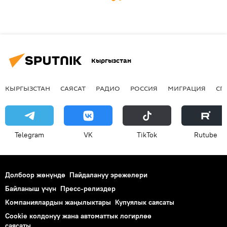
Кыргызстан
КЫРГЫЗСТАН
САЯСАТ
РАДИО
РОССИЯ
МИГРАЦИЯ
СП
Telegram
VK
ТikТоk
Rutube
Долбоор жөнүндө
Пайдалануу эрежелери
Байланыш үчүн
Пресс-релиздер
Компаниялардын жаңылыктары
Купуялык саясаты
Cookie колдонуу жана автоматтык логирлөө
саясаты