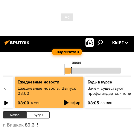
КЫРГ
Кыргызстан
08:04
Ежедневные новости
Будь в курсе
век
Ежедневные новости. Выпуск
Зачем существуют
08:00
профстандарты: что до
знать каждый специали
эфир
08:00
08:05
4 мин
33 мин
своей профессии
Кечээ
Бүгүн
г. Бишкек
89.3