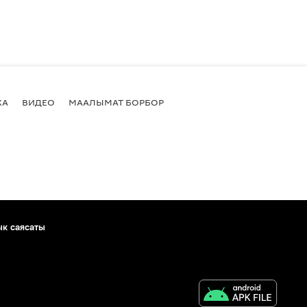
КА
ВИДЕО
МААЛЫМАТ БОРБОР
ык саясаты