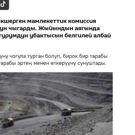
екшерген мамлекеттик комиссия
сун чыгарды. Жыйындын аягында
турумдун убактысын белгилей албай
нү чогула турган болуп, бирок бир тарабы
 тарабы эртең менен өткөрүүнү сунуштады.