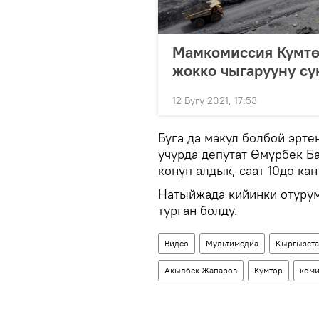
Мамкомиссия Кумтө
жокко чыгарууну с
12 Бугу 2021, 17:53
Буга да макул болбой эрт
учурда депутат Өмүрбек Ба
көнүп алдык, саат 10до кан
Натыйжада кийинки отурум 
турган болду.
Видео
Мультимедиа
Кыргызст
Акылбек Жапаров
Кумтөр
коми