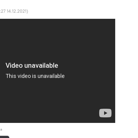
:27 14.12.2021
)
ша