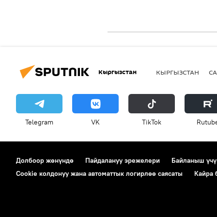
Кыргызстан
КЫРГЫЗСТАН
СА
Telegram
VK
ТikТоk
Rutub
Долбоор жөнүндө
Пайдалануу эрежелери
Байланыш үчү
Cookie колдонуу жана автоматтык логирлөө саясаты
Кайра