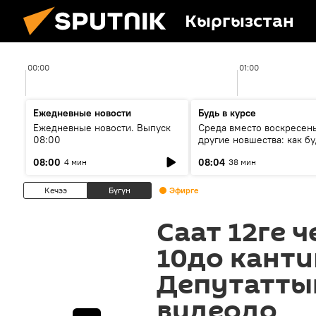
Кыргызстан
00:00
01:00
Ежедневные новости
Будь в курсе
Ежедневные новости. Выпуск
Среда вместо воскресень
08:00
другие новшества: как бу
проходить выборы в КР?
08:00
08:04
4 мин
38 мин
Кечээ
Бүгүн
Эфирге
Саат 12ге 
10до канти
Депутатты
видеодо