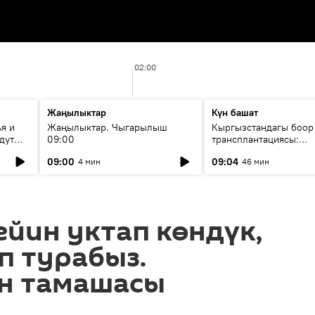
02:00
Жаңылыктар
Күн башат
я и
Жаңылыктар. Чыгарылыш
Кыргызстандагы боор
дут
09:00
трансплантациясы:
жетишкендиктер жана
09:00
09:04
4 мин
46 мин
келечеги
чейин уктап көндүк,
п турабыз.
н тамашасы