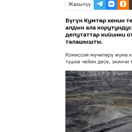
Жазылуу
Бүгүн Кумтөр кенин т
алдын ала корутунду
депутаттар кийинки о
талашышты.
Комиссия мүчөлөрү жума кү
түшкө чейин десе, экинчи