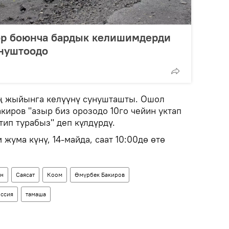
р боюнча бардык келишимдерди
унуштоодо
ең жыйынга келүүнү сунушташты. Ошол
киров "азыр биз орозодо 10го чейин уктап
тип турабыз" деп күлдүрдү.
жума күнү, 14-майда, саат 10:00дө өтө
ан
Саясат
Коом
Өмүрбек Бакиров
ссия
тамаша