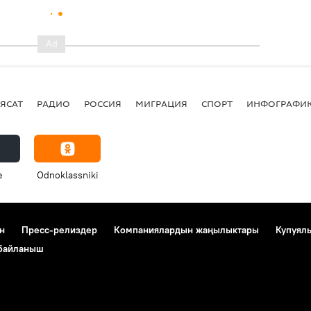
ЯСАТ
РАДИО
РОССИЯ
МИГРАЦИЯ
СПОРТ
ИНФОГРАФИ
e
Odnoklassniki
н
Пресс-релиздер
Компаниялардын жаңылыктары
Купуял
 байланыш