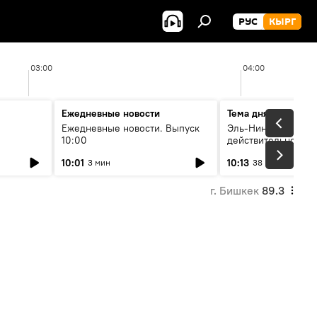
РУС
КЫРГ
03:00
04:00
Ежедневные новости
Тема дня
Ежедневные новости. Выпуск
Эль-Ниньо, жара и 
10:00
действительно вли
 өнүгүү
погоду в Кыргызст
10:01
10:13
3 мин
38 мин
г. Бишкек
89.3