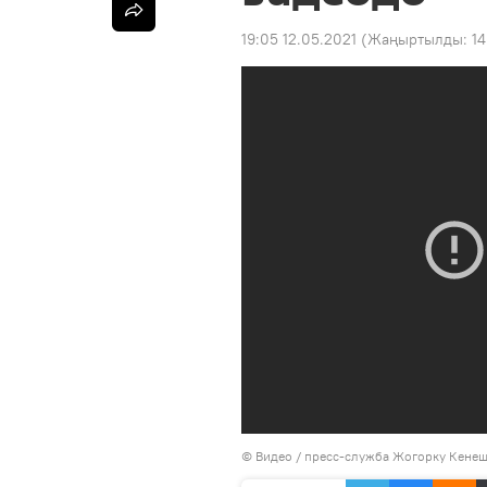
19:05 12.05.2021
(Жаңыртылды:
14
© Видео / пресс-служба Жогорку Кене