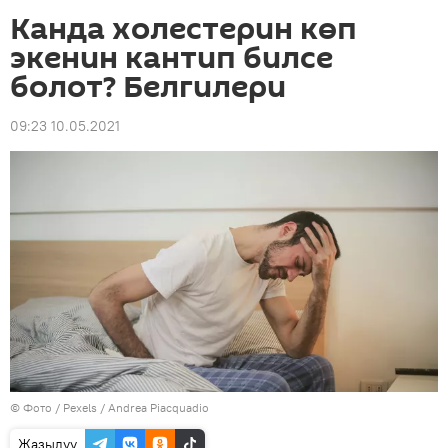
Канда холестерин көп
экенин кантип билсе
болот? Белгилери
09:23 10.05.2021
© Фото / Pexels /
Andrea Piacquadio
Жазылуу