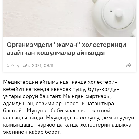
Организмдеги "жаман" холестеринди
азайткан кошулмалар айтылды
5 Үчтүн айы 2021, 09:11
Медиктердин айтымында, канда холестерин
көбөйүп кеткенде көкүрөк тушу, буту-колдун
учтары ооруй баштайт. Мындан сырткары,
адамдын аң-сезими ар нерсени чаташтыра
баштайт. Мунун себеби мээге кан жетпей
калгандыгында. Муундардын оорушу, дем алуунун
кыйындашы, чарчоо да канда холестерин ашыкча
экенинен кабар берет.