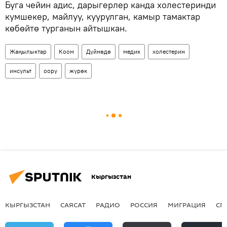
Буга чейин адис, дарыгерлер канда холестеринди
кумшекер, майлуу, куурулган, камыр тамактар
көбөйтө турганын айтышкан.
Жаңылыктар
Коом
Дүйнөдө
медик
холестерин
инсульт
оору
жүрөк
Кыргызстан
КЫРГЫЗСТАН
САЯСАТ
РАДИО
РОССИЯ
МИГРАЦИЯ
СП