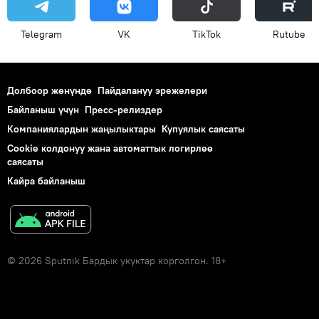
Telegram
VK
ТikТоk
Rutube
Долбоор жөнүндө
Пайдалануу эрежелери
Байланыш үчүн
Пресс-релиздер
Компаниялардын жаңылыктары
Купуялык саясаты
Cookie колдонуу жана автоматтык логирлөө
саясаты
Кайра байланыш
© 2026 Sputnik Бардык укуктар корголгон. 18+