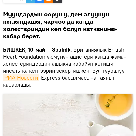
Муундардын оорушу, дем алуунун
кыйындашы, чарчоо да канда
холестериндин көп болуп кеткенинен
кабар берет.
БИШКЕК, 10-май — Sputnik.
Британиялык British
Heart Foundation уюмунун адистери канда жаман
холестериндердин ашыкча көбөйүп кетиши
инсультка кептээрин эскертишкен. Бул тууралуу
РИА Новости
Express басылмасына таянып
кабарлады.