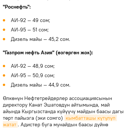
"Роснефть":
АИ-92 — 49 сом;
АИ-95 — 51 сом;
Дизель майы — 45,2 сом.
"Газпром нефть Азия" (өзгөргөн жок):
АИ-92 — 48,9 сом;
АИ-95 — 50,9 сом;
Дизель майы — 44,9 сом.
Өлкөнүн Нефтетрейдерлер ассоциациясынын
директору Канат Эшатовдун айтымында, май
айында Кыргызстанда күйүүчү майдын баасы дагы
төрт пайызга (эки сомго)
кымбатташы күтүлүп 
жатат
. Адистер буга мунайдын баасы дүйнө