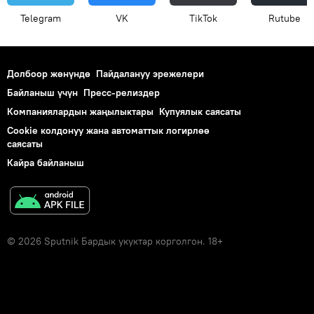
Telegram
VK
ТikТоk
Rutube
Долбоор жөнүндө
Пайдалануу эрежелери
Байланыш үчүн
Пресс-релиздер
Компаниялардын жаңылыктары
Купуялык саясаты
Cookie колдонуу жана автоматтык логирлөө
саясаты
Кайра байланыш
© 2026 Sputnik Бардык укуктар корголгон. 18+