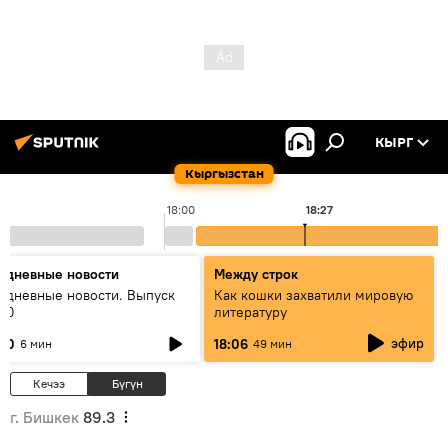
КЫРГ
Кыргызстан
18:00
18:27
едневные новости
Между строк
едневные новости. Выпуск
Как кошки захватили мировую
:00
литературу
эфир
:00
18:06
6 мин
49 мин
Кечээ
Бүгүн
г. Бишкек
89.3