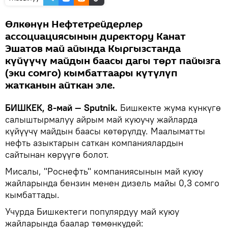
Өлкөнүн Нефтетрейдерлер
ассоциациясынын директору Канат
Эшатов май айында Кыргызстанда
күйүүчү майдын баасы дагы төрт пайызга
(эки сомго) кымбаттаары күтүлүп
жатканын айткан эле.
БИШКЕК, 8-май — Sputnik.
Бишкекте жума күнкүгө
салыштырмалуу айрым май куюучу жайларда
күйүүчү майдын баасы көтөрүлдү. Маалыматты
нефть азыктарын саткан компаниялардын
сайтынан көрүүгө болот.
Мисалы, "Роснефть" компаниясынын май куюу
жайларында бензин менен дизель майы 0,3 сомго
кымбаттады.
Учурда Бишкектеги популярдуу май куюу
жайларында баалар төмөнкүдөй: