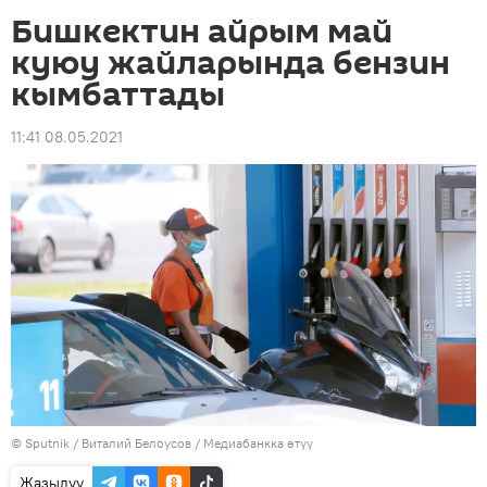
Бишкектин айрым май
куюу жайларында бензин
кымбаттады
11:41 08.05.2021
©
Sputnik
/ Виталий Белоусов
/
Медиабанкка өтүү
Жазылуу