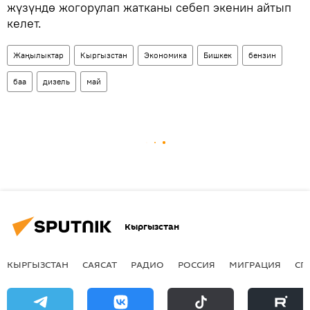
жүзүндө жогорулап жатканы себеп экенин айтып
келет.
Жаңылыктар
Кыргызстан
Экономика
Бишкек
бензин
баа
дизель
май
Кыргызстан
КЫРГЫЗСТАН
САЯСАТ
РАДИО
РОССИЯ
МИГРАЦИЯ
СП