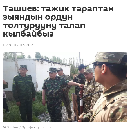
Ташиев: тажик тараптан
зыяндын ордун
толтурууну талап
кылбайбыз
18:38 02.05.2021
©
Sputnik
/ Зульфия Тургунова