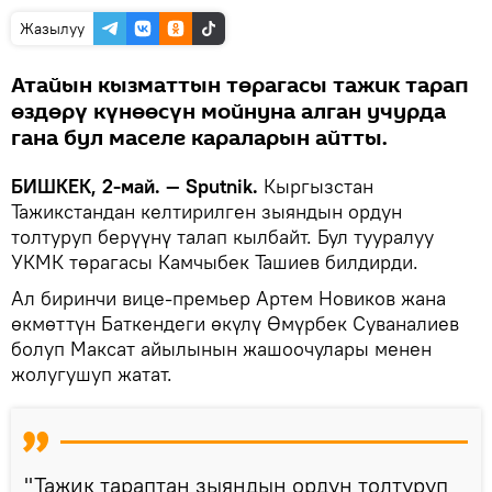
Жазылуу
Атайын кызматтын төрагасы тажик тарап
өздөрү күнөөсүн мойнуна алган учурда
гана бул маселе караларын айтты.
БИШКЕК, 2-май. — Sputnik.
Кыргызстан
Тажикстандан келтирилген зыяндын ордун
толтуруп берүүнү талап кылбайт. Бул тууралуу
УКМК төрагасы Камчыбек Ташиев билдирди.
Ал биринчи вице-премьер Артем Новиков жана
өкмөттүн Баткендеги өкүлү Өмүрбек Суваналиев
болуп Максат айылынын жашоочулары менен
жолугушуп жатат.
"Тажик тараптан зыяндын ордун толтуруп