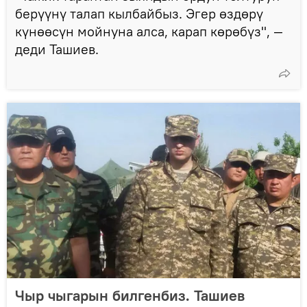
берүүнү талап кылбайбыз. Эгер өздөрү
күнөөсүн мойнуна алса, карап көрөбүз", —
деди Ташиев.
Чыр чыгарын билгенбиз. Ташиев