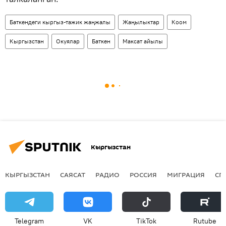
Баткендеги кыргыз-тажик жаңжалы
Жаңылыктар
Коом
Кыргызстан
Окуялар
Баткен
Максат айылы
Кыргызстан
КЫРГЫЗСТАН
САЯСАТ
РАДИО
РОССИЯ
МИГРАЦИЯ
СП
Telegram
VK
ТikТоk
Rutube