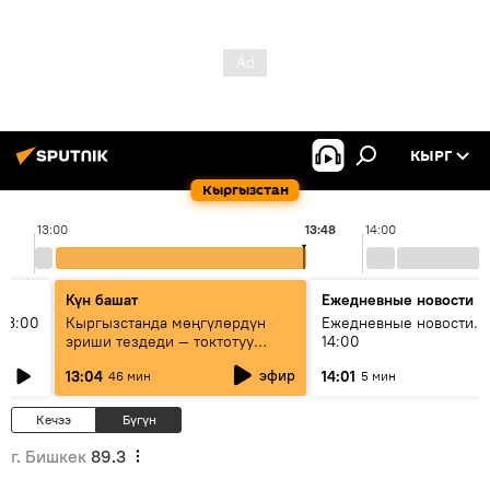
КЫРГ
Кыргызстан
13:00
13:48
14:00
Күн башат
Ежедневные новости
13:00
Кыргызстанда мөңгүлөрдүн
Ежедневные новости. 
эриши тездеди — токтотуу
14:00
мүмкүн эмеспи?
эфир
13:04
14:01
46 мин
5 мин
Кечээ
Бүгүн
г. Бишкек
89.3