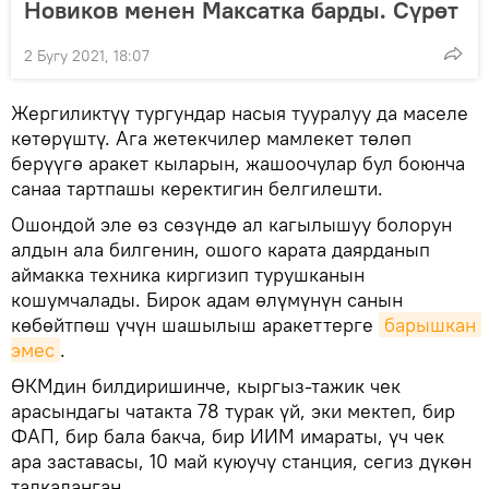
Новиков менен Максатка барды. Сүрөт
2 Бугу 2021, 18:07
Жергиликтүү тургундар насыя тууралуу да маселе
көтөрүштү. Ага жетекчилер мамлекет төлөп
берүүгө аракет кыларын, жашоочулар бул боюнча
санаа тартпашы керектигин белгилешти.
Ошондой эле өз сөзүндө ал кагылышуу болорун
алдын ала билгенин, ошого карата даярданып
аймакка техника киргизип турушканын
кошумчалады. Бирок адам өлүмүнүн санын
көбөйтпөш үчүн шашылыш аракеттерге
барышкан 
эмес
.
ӨКМдин билдиришинче, кыргыз-тажик чек
арасындагы чатакта 78 турак үй, эки мектеп, бир
ФАП, бир бала бакча, бир ИИМ имараты, үч чек
ара заставасы, 10 май куюучу станция, сегиз дүкөн
талкаланган.