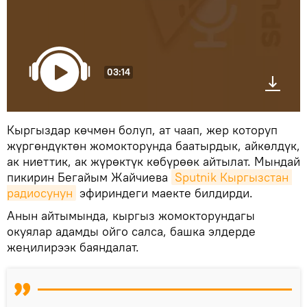
03:14
Кыргыздар көчмөн болуп, ат чаап, жер которуп
жүргөндүктөн жомокторунда баатырдык, айкөлдүк,
ак ниеттик, ак жүрөктүк көбүрөөк айтылат. Мындай
пикирин Бегайым Жайчиева
Sputnik Кыргызстан 
радиосунун
эфириндеги маекте билдирди.
Анын айтымында, кыргыз жомокторундагы
окуялар адамды ойго салса, башка элдерде
жеңилирээк баяндалат.