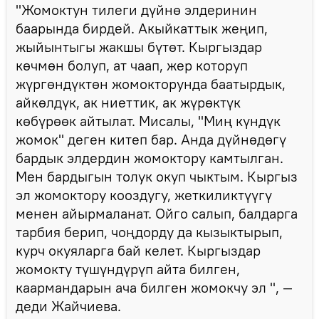
"Жомоктун тилеги дүйнө элдеринин
баарында бирдей. Акыйкаттык жеңип,
жыйынтыгы жакшы бүтөт. Кыргыздар
көчмөн болуп, ат чаап, жер которуп
жүргөндүктөн жомокторунда баатырдык,
айкөлдүк, ак ниеттик, ак жүрөктүк
көбүрөөк айтылат. Мисалы, "Миң күндүк
жомок" деген китеп бар. Анда дүйнөдөгү
бардык элдердин жомоктору камтылган.
Мен бардыгын толук окуп чыктым. Кыргыз
эл жомоктору кооздугу, жеткиликтүүгү
менен айырмаланат. Ойго салып, балдарга
тарбия берип, чоңдорду да кызыктырып,
курч окуяларга бай келет. Кыргыздар
жомокту түшүндүрүп айта билген,
каармандарын ача билген жомокчу эл ", —
деди Жайчиева.