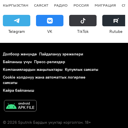
КЫРГЫЗСТАН
САЯСАТ
РАДИО
РОССИЯ
МИГРАЦИЯ
СП
Telegram
VK
ТikТоk
Rutube
Долбоор жөнүндө
Пайдалануу эрежелери
Байланыш үчүн
Пресс-релиздер
Компаниялардын жаңылыктары
Купуялык саясаты
Cookie колдонуу жана автоматтык логирлөө
саясаты
Кайра байланыш
© 2026 Sputnik Бардык укуктар корголгон. 18+