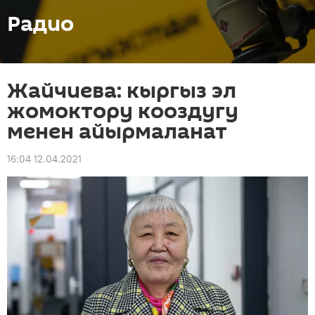
Радио
Жайчиева: кыргыз эл
жомоктору кооздугу
менен айырмаланат
16:04 12.04.2021