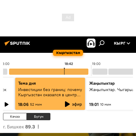
КЫРГ
Кыргызстан
18:00
18:42
19:00
Тема дня
Жаңылыктар
уск
Инвестиции без границ: почему
Жаңылыктар. Чыгарыл
Кыргызстан оказался в центре
внимания бизнеса
эфир
18:06
19:01
52 мин
10 мин
Кечээ
Бүгүн
г. Бишкек
89.3