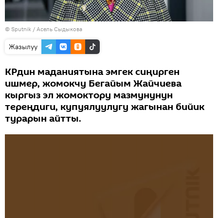
©
Sputnik
/ Асель Сыдыкова
Жазылуу
КРдин маданиятына эмгек сиңирген
ишмер, жомокчу Бегайым Жайчиева
кыргыз эл жомоктору мазмунунун
тереңдиги, купуялуулугу жагынан бийик
турарын айтты.