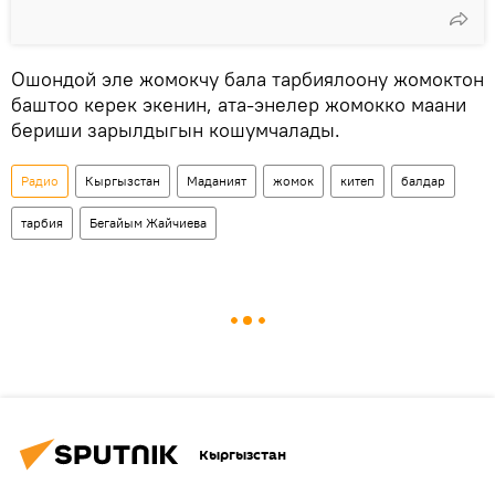
Ошондой эле жомокчу бала тарбиялоону жомоктон
баштоо керек экенин, ата-энелер жомокко маани
бериши зарылдыгын кошумчалады.
Радио
Кыргызстан
Маданият
жомок
китеп
балдар
тарбия
Бегайым Жайчиева
Кыргызстан