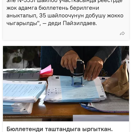
жок адамга бюллетень берилгени
аныкталып, 35 шайлоочунун добушу жокко
чыгарылды", — деди Пайзилдаев.
Бюллетенди таштандыга ыргыткан.