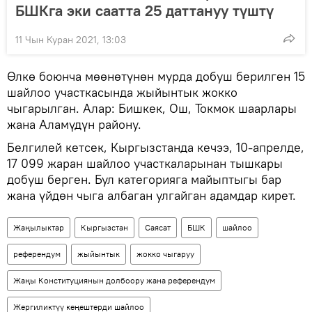
БШКга эки саатта 25 даттануу түштү
11 Чын Куран 2021, 13:03
Өлкө боюнча мөөнөтүнөн мурда добуш берилген 15
шайлоо участкасында жыйынтык жокко
чыгарылган. Алар: Бишкек, Ош, Токмок шаарлары
жана Аламүдүн району.
Белгилей кетсек, Кыргызстанда кечээ, 10-апрелде,
17 099 жаран шайлоо участкаларынан тышкары
добуш берген. Бул категорияга майыптыгы бар
жана үйдөн чыга албаган улгайган адамдар кирет.
Жаңылыктар
Кыргызстан
Саясат
БШК
шайлоо
референдум
жыйынтык
жокко чыгаруу
Жаңы Конституциянын долбоору жана референдум
Жергиликтүү кеңештерди шайлоо