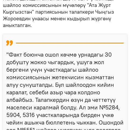
шайлоо комиссиясынын мүчөлөрү "Ата Журт
Кыргызстан" партиясынын талапкери Чыңгыз
Жороевдин унаасы менен кыдырып жүргөнү
аныкталган.
"Факт боюнча ошол көчмө урнадагы 30
добушту жокко чыгардык, ушуга жол
бергени үчүн участкадагы шайлоо
комиссиясынын жетекчисин кызматтан
алуу сунушталды. Бул шайлоодон кийин
каралат, себеби азыр чара колдоно
албайбыз. Талапкердин өзүн да четтетүү
маселеси каралмай болду. Ал эми №5284,
5904, 5316 участкаларында бирден үчкө
чейин ашыкча бюллетень чыккан. Ошондой
эле №5551 шайлоо участкасында реестрде