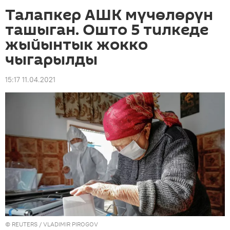
Талапкер АШК мүчөлөрүн
ташыган. Ошто 5 тилкеде
жыйынтык жокко
чыгарылды
15:17 11.04.2021
©
REUTERS
/ VLADIMIR PIROGOV