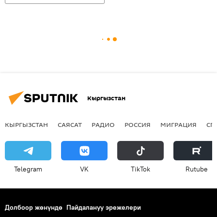
Кыргызстан
КЫРГЫЗСТАН
САЯСАТ
РАДИО
РОССИЯ
МИГРАЦИЯ
СП
Telegram
VK
ТikТоk
Rutube
Долбоор жөнүндө
Пайдалануу эрежелери