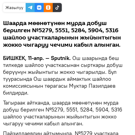
Жазылуу
Шаарда мөөнөтүнөн мурда добуш
берилген №5279, 5551, 5284, 5904, 5316
шайлоо участкаларынын жыйынтыгын
жокко чыгаруу чечими кабыл алынган.
БИШКЕК, 11-апр. — Sputnik.
Ош шаарында беш
тилкеде шайлоо участкасынан сырткары добуш
берүүнүн жыйынтыгы жокко чыгарылды. Бул
туурасында Ош шаардык аймактык шайлоо
комиссиясынын төрагасы Муктар Пазилдаев
билдирди.
Тагыраак айтканда, шаарда мөөнөтүнөн мурда
добуш берилген №5279, 5551, 5284, 5904, 5316
шайлоо участкаларынын жыйынтыгын жокко
чыгаруу чечими кабыл алынган.
Пайзилдаевдин айтымында, №5279 участкада