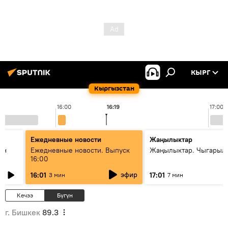
КЫРГ
Кыргызстан
16:00
16:19
17:00
Ежедневные новости
Жаңылыктар
ан
Ежедневные новости. Выпуск
Жаңылыктар. Чыгарыл
16:00
эфир
16:01
17:01
3 мин
7 мин
Кечээ
Бүгүн
г. Бишкек
89.3