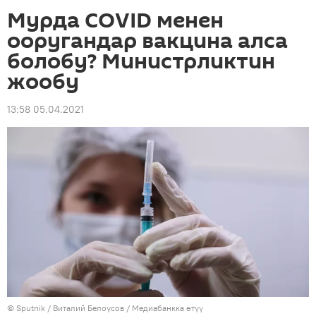
Мурда COVID менен
ооругандар вакцина алса
болобу? Министрликтин
жообу
13:58 05.04.2021
©
Sputnik
/ Виталий Белоусов
/
Медиабанкка өтүү