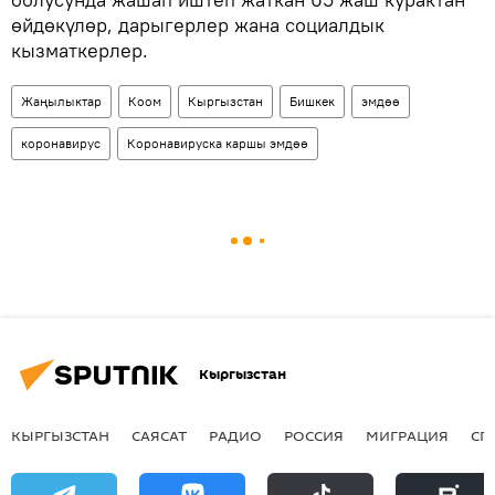
өйдөкүлөр, дарыгерлер жана социалдык
кызматкерлер.
Жаңылыктар
Коом
Кыргызстан
Бишкек
эмдөө
коронавирус
Коронавируска каршы эмдөө
Кыргызстан
КЫРГЫЗСТАН
САЯСАТ
РАДИО
РОССИЯ
МИГРАЦИЯ
СП