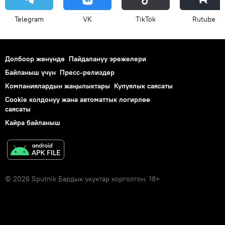
Telegram
VK
ТikТоk
Rutube
Долбоор жөнүндө
Пайдалануу эрежелери
Байланыш үчүн
Пресс-релиздер
Компаниялардын жаңылыктары
Купуялык саясаты
Cookie колдонуу жана автоматтык логирлөө
саясаты
Кайра байланыш
© 2026 Sputnik Бардык укуктар корголгон. 18+