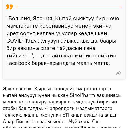
"Бельгия, Япония, Кытай сыяктуу бир нече
мамлекетте коронавирус менен экинчи
ирет ооруп калган учурлар кездешкен.
COVID-19ду жугузуп айыксаңыз да, баары
бир вакцина сизге пайдасын гана
тийгизет", — деп айтылат министрликтин
Facebook баракчасындагы маалыматта.
Эске салсак, Кыргызстанда 29-марттан тарта
кытай өндүрүшүнөн чыккан SinoРharm вакцинасы
менен коронавируска каршы эмдөөнүн биринчи
этабы башталды. 4-апрелдеги маалыматтарга
таянсак, жалпы жонунан 511 киши вакцина алды.
Алар Бишкек шаары менен Чүй жана Ош
облусунда жашап иштеп жаткан 65 жаш курактан