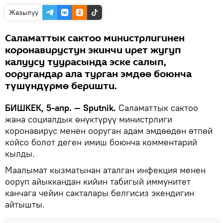
Жазылуу
Саламаттык сактоо министрлигинен
коронавирустун экинчи ирет жугуп
калуусу туурасында эске салып,
ооругандар ала турган эмдөө боюнча
түшүндүрмө беришти.
БИШКЕК, 5-апр. — Sputnik.
Саламаттык сактоо
жана социалдык өнүктүрүү министрлиги
коронавирус менен ооруган адам эмдөөдөн өтпөй
койсо болот деген имиш боюнча комментарий
кылды.
Маалымат кызматынан аталган инфекция менен
ооруп айыккандан кийин табигый иммунитет
канчага чейин сакталары белгисиз экендигин
айтышты.