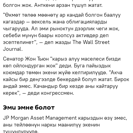
болгон жок. Анткени арзан түшүп жатат.
"Өкмөт төлөө мөөнөтү ар кандай болгон баалуу
кагаздар — вексель жана облигацияларды
чыгарууда. Ал эми рыноктун дээрлик чеги жок,
себеби мунун баары коопсуз активдер деп
эсептелинет", — деп жазды The Wall Street
Journal.
Сенатор Жон Тьюн "карыз алуу маселеси бизди
көп ойлондурган жок" деди. Буга пайыздык
коюмдар төмөн экени жүйө келтирилүүдө. "Акча
кайсы бир деңгээлде бекердей болуп жатат. Бирок
андай эмес. Качандыр бир кезде аны кайтаруу
керек", — деди конгрессмен.
Эми эмне болот
JP Morgan Asset Management карыздын өзү эмес,
аны тейлөөнүн наркы маанилүү экенин
түшүндүрүүдө.