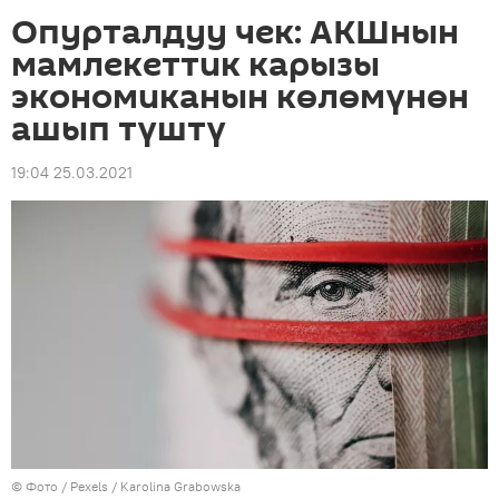
Опурталдуу чек: АКШнын
мамлекеттик карызы
экономиканын көлөмүнөн
ашып түштү
19:04 25.03.2021
© Фото / Pexels /
Karolina Grabowska