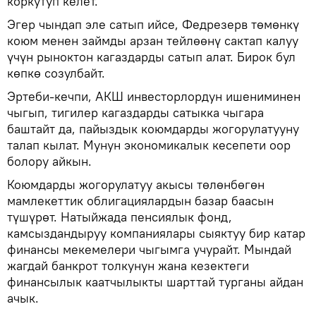
коркутуп келет.
Эгер чындап эле сатып ийсе, Федрезерв төмөнкү
коюм менен займды арзан тейлөөнү сактап калуу
үчүн рыноктон кагаздарды сатып алат. Бирок бул
көпкө созулбайт.
Эртеби-кечпи, АКШ инвесторлордун ишениминен
чыгып, тигилер кагаздарды сатыкка чыгара
баштайт да, пайыздык коюмдарды жогорулатууну
талап кылат. Мунун экономикалык кесепети оор
болору айкын.
Коюмдарды жогорулатуу акысы төлөнбөгөн
мамлекеттик облигациялардын базар баасын
түшүрөт. Натыйжада пенсиялык фонд,
камсыздандыруу компаниялары сыяктуу бир катар
финансы мекемелери чыгымга учурайт. Мындай
жагдай банкрот толкунун жана кезектеги
финансылык каатчылыкты шарттай турганы айдан
ачык.