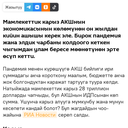
Жазылуу
Мамлекеттик карыз АКШнын
экономикасынын көлөмүнөн он жылдан
кийин ашышы керек эле. Бирок пандемия
жана элдик чарбаны колдоого кеткен
чыгымдан улам бересе мөөнөтүнөн эрте
өсүп кетти.
Пандемия менен күрөшүүгө АКШ бийлиги ири
суммадагы акча короткону маалым, бюджетте акча
жок болгондуктан каражат тартууга туура келди.
Натыйжада мамлекеттик карыз 28 триллион
долларды чапчыды, бул АКШнын ИДПсынан көп
сумма. Ушунча карыз алууга мүмкүнбү жана мунун
кесепети кандай болот? Бул жагдайдын чоо-
жайына
РИА Новости
сереп салды.