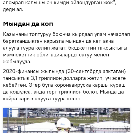
алсырап калышы эч кимди ойлондурган жок", —
деди ал.
Мындан да көп
Казынаны толтуруу боюнча кырдаал улам начарлап
бараткандыктан карызга мындан да көп акча
алууга туура келип жатат: бюджеттин таңсыктыгы
мамлекеттик облигацияларды сатуу менен
жабылууда.
2020-финансы жылында (30-сентябрда аяктаган)
таңсыктык 3,1 триллион долларга жетип, үч эсеге
көбөйгөн. Эгер буга коронавируска каршы күрөш
да кошулса, анда төрт триллион болот. Мында да
кайра карыз алууга туура келет.