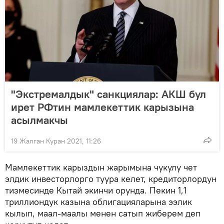
"Экстремалдык" санкциялар: АКШ бул
ирет РФтин мамлекеттик карызына
асылмакчы
19 Жалган Куран 2021, 11:26
Мамлекеттик карыздын жарымына чукулу чет
элдик инвесторлорго туура келет, кредиторлордун
тизмесинде Кытай экинчи орунда. Пекин 1,1
триллиондук казына облигацияларына ээлик
кылып, маал-маалы менен сатып жиберем деп