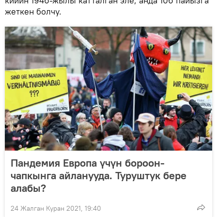
кийин 1946-жылы катталган эле, анда 106 пайызга
жеткен болчу.
Пандемия Европа үчүн бороон-
чапкынга айланууда. Туруштук бере
алабы?
24 Жалган Куран 2021, 19:40