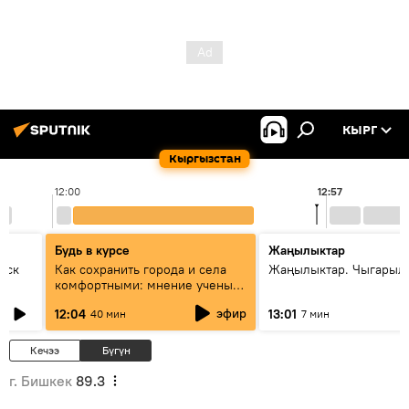
КЫРГ
Кыргызстан
12:00
12:57
Будь в курсе
Жаңылыктар
уск
Как сохранить города и села
Жаңылыктар. Чыгарыл
комфортными: мнение ученых
Евразии
эфир
12:04
13:01
40 мин
7 мин
Кечээ
Бүгүн
г. Бишкек
89.3