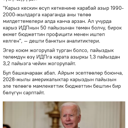
"Карыз кескин өсүп кеткенине карабай азыр 1990-
2000-жылдарга караганда аны төлөө
милдеттемелери алда канча арзан. Ал учурда
карыз ИДПнын 50 пайызынан төмөн болчу, бирок
өкмөт бюджеттин профицити менен иштеп
келген", — дешти банктын аналитиктери.
Эгер коюм жогорулай турган болсо, пайыздык
төлөмдүн өзү ИДПга карата азыркы 1,3 пайыздан
3,2 пайызга чейин жогорулайт.
Бул башкачараак абал. Айрым эсептөөлөр боюнча,
2028-жылы америкалыктар карыздын пайызын
эле төлөөгө мамлекеттик бюджеттин бештин бир
бөлүгүн сарптайт.