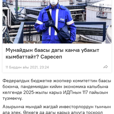
Мунайдын баасы дагы канча убакыт
кымбаттайт? Саресеп
11 Бирдин айы 2021, 23:24
Федералдык бюджетке жоопкер комитеттин баасы
боюнча, пандемиядан кийин экономика калыбына
келгенде 2025-жылы карыз ИДПнын 117 пайызын
түзмөкчү.
Азырынча мындай жагдай инвесторлордун тынчын
ала элек. Өлкөгө да дагы карыз алууга тоскоол