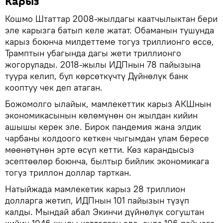
Карыз
Кошмо Штаттар 2008-жылдагы каатчылыктан бери
эле карызга батып келе жатат. Обаманын тушунда
карыз боюнча милдеттеме тогуз триллионго өссө,
Трамптын убагында дагы жети триллионго
жогорулады. 2018-жылы ИДПнын 78 пайызына
туура келип, бул көрсөткүчтү Дүйнөлүк банк
кооптуу чек деп атаган.
Божомолго ылайык, мамлекеттик карыз АКШнын
экономикасынын көлөмүнөн он жылдан кийин
ашышы керек эле. Бирок пандемия жана элдик
чарбаны колдоого кеткен чыгымдан улам бересе
мөөнөтүнөн эрте өсүп кетти. Көз карандысыз
эсептөөлөр боюнча, былтыр бийлик экономикага
тогуз триллон доллар тарткан.
Натыйжада мамлекетик карыз 28 триллион
долларга жетип, ИДПнын 101 пайызын түзүп
калды. Мындай абал Экинчи дүйнөлүк согуштан