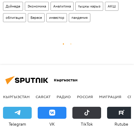
Дүйнөдө
Экономика
Аналитика
тышкы карыз
АКШ
облигация
Бересе
инвестор
пандемия
Кыргызстан
КЫРГЫЗСТАН
САЯСАТ
РАДИО
РОССИЯ
МИГРАЦИЯ
СП
Telegram
VK
ТikТоk
Rutube