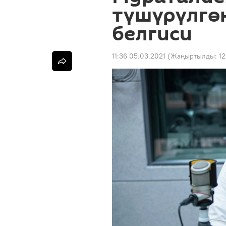
түшүрүлгөн
белгиси
11:36 05.03.2021
(Жаңыртылды:
12