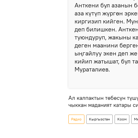
Анткени бул азанын б
аза күтүп жүргөн эрк
киргизип кийген. Мун
деп билишкен. Анткен
туюндуруп, жакыны ка
деген маанини берген
ыңгайлуу экен деп же
кийип жатышат, бул та
Мураталиев.
Ал калпактын төбөсүн түш
чыккан маданият катары с
Радио
Кыргызстан
Коом
М