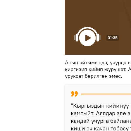
01:35
Анын айтымында, учурда ы
киргизип кийип жүрүшөт. 
уруксат берилген эмес.
"Кыргыздын кийинүү
камтыйт. Аялдар эле 
кандай учурга байлан
киши эч качан төбөсү