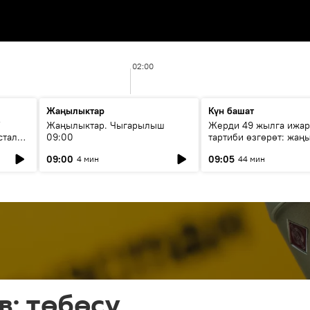
02:00
Жаңылыктар
Күн башат
F
Жаңылыктар. Чыгарылыш
Жерди 49 жылга ижар
стала
09:00
тартиби өзгөрөт: жаңы
эмнени көздөйт?
09:00
09:05
4 мин
44 мин
: төбөсү