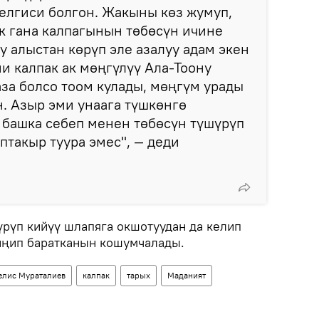
елгиси болгон. Жакыны көз жумуп,
ек гана калпагынын төбөсүн ичине
у алыстан көрүп эле азалуу адам экен
и калпак ак мөңгүлүү Ала-Тоону
за болсо тоом кулады, мөңгүм урады
. Азыр эми унаага түшкөнгө
 башка себеп менен төбөсүн түшүрүп
птакыр туура эмес", — деди
үрүп кийүү шлапяга окшотуудан да келип
иңип баратканын кошумчалады.
елис Мураталиев
калпак
тарых
Маданият