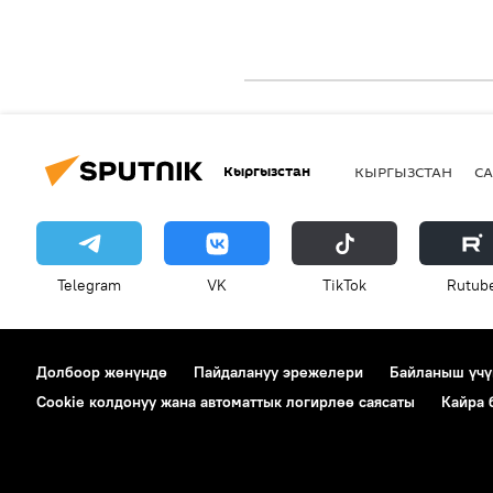
Кыргызстан
КЫРГЫЗСТАН
СА
Telegram
VK
ТikТоk
Rutub
Долбоор жөнүндө
Пайдалануу эрежелери
Байланыш үчү
Cookie колдонуу жана автоматтык логирлөө саясаты
Кайра