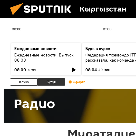
Кыргызстан
00:00
01:00
Ежедневные новости
Будь в курсе
Ежедневные новости. Выпуск
Федерация тхэквондо IT
08:00
рассказала, как команда 
жертвой мошенников
08:00
08:04
4 мин
40 мин
Кечээ
Бүгүн
Эфирге
Радио
Мураталиев