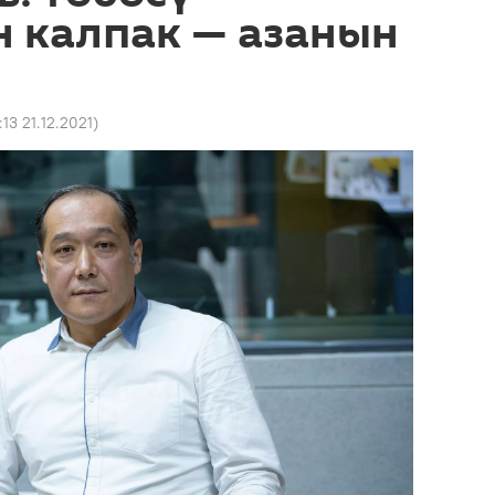
 калпак — азанын
:13 21.12.2021
)