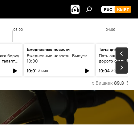
РУС
КЫРГ
03:00
04:00
Ежедневные новости
Тема дня
ага берүү
Ежедневные новости. Выпуск
Пять ошибок котор
 талаптар
10:00
дорого обойтись п
жилья
10:01
10:04
3 мин
39 мин
г. Бишкек
89.3