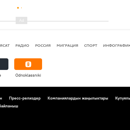
ЯСАТ
РАДИО
РОССИЯ
МИГРАЦИЯ
СПОРТ
ИНФОГРАФИ
e
Odnoklassniki
н
Пресс-релиздер
Компаниялардын жаңылыктары
Купуял
 байланыш