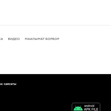
КА
ВИДЕО
МААЛЫМАТ БОРБОР
ык саясаты