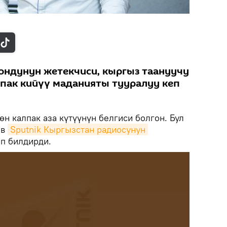
ондунун жетекчиси, кыргыз таануучу
пак кийүү маданияты тууралуу кеп
н калпак аза күтүүнүн белгиси болгон. Бул
ев
Sputnik Кыргызстан радиосунун
п билдирди.