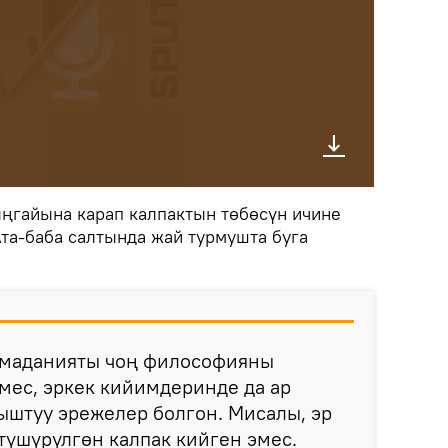
ңгайына карап калпактын төбөсүн ичине
Ата-баба салтында жай турмушта буга
 маданияты чоң философияны
эмес, эркек кийимдеринде да ар
ыштуу эрежелер болгон. Мисалы, эр
 түшүрүлгөн калпак кийген эмес.