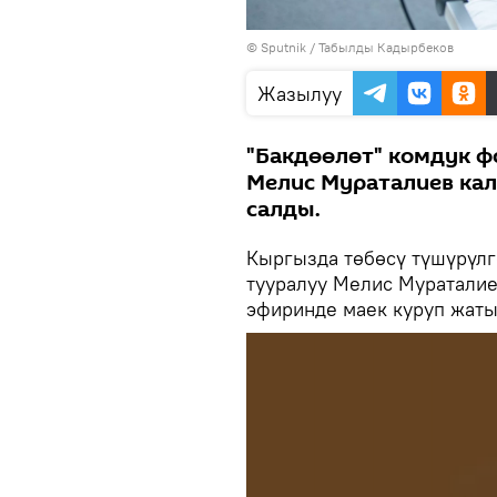
©
Sputnik / Табылды Кадырбеков
Жазылуу
"Бакдөөлөт" комдук ф
Мелис Мураталиев кал
салды.
Кыргызда төбөсү түшүрүлгө
тууралуу Мелис Муратали
эфиринде маек куруп жаты