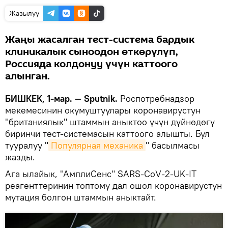
Жазылуу
Жаңы жасалган тест-система бардык
клиникалык сыноодон өткөрүлүп,
Россияда колдонуу үчүн каттоого
алынган.
БИШКЕК, 1-мар. — Sputnik.
Роспотребнадзор
мекемесинин окумуштуулары коронавирустун
"британиялык" штаммын аныктоо үчүн дүйнөдөгү
биринчи тест-системасын каттоого алышты. Бул
тууралуу "
Популярная механика
" басылмасы
жазды.
Ага ылайык, "АмплиСенс" SARS-CoV-2-UK-IT
реагенттеринин топтому дал ошол коронавирустун
мутация болгон штаммын аныктайт.