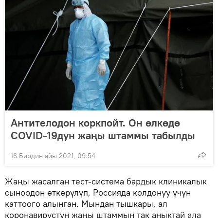
Антителодон коркпойт. Он өлкөдө
COVID-19дун жаңы штаммы табылды
16 Бирдин айы 2021, 09:54
Жаңы жасалган тест-система бардык клиникалык
сыноодон өткөрүлүп, Россияда колдонуу үчүн
каттоого алынган. Мындан тышкары, ал
коронавирустун жаңы штаммын так аныктай ала