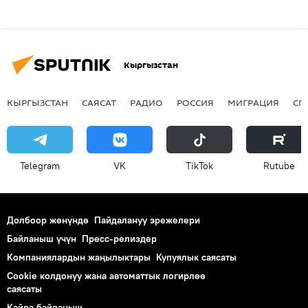
Кыргызстан
КЫРГЫЗСТАН
САЯСАТ
РАДИО
РОССИЯ
МИГРАЦИЯ
СП
Telegram
VK
ТikТоk
Rutube
Долбоор жөнүндө
Пайдалануу эрежелери
Байланыш үчүн
Пресс-релиздер
Компаниялардын жаңылыктары
Купуялык саясаты
Cookie колдонуу жана автоматтык логирлөө
саясаты
Кайра байланыш