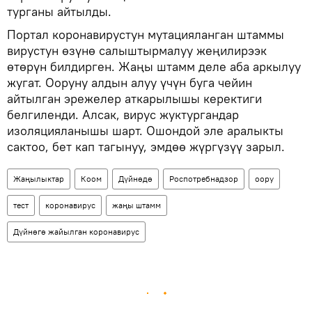
турганы айтылды.
Портал коронавирустун мутацияланган штаммы
вирустун өзүнө салыштырмалуу жеңилирээк
өтөрүн билдирген. Жаңы штамм деле аба аркылуу
жугат. Ооруну алдын алуу үчүн буга чейин
айтылган эрежелер аткарылышы керектиги
белгиленди. Алсак, вирус жуктургандар
изоляцияланышы шарт. Ошондой эле аралыкты
сактоо, бет кап тагынуу, эмдөө жүргүзүү зарыл.
Жаңылыктар
Коом
Дүйнөдө
Роспотребнадзор
оору
тест
коронавирус
жаңы штамм
Дүйнөгө жайылган коронавирус