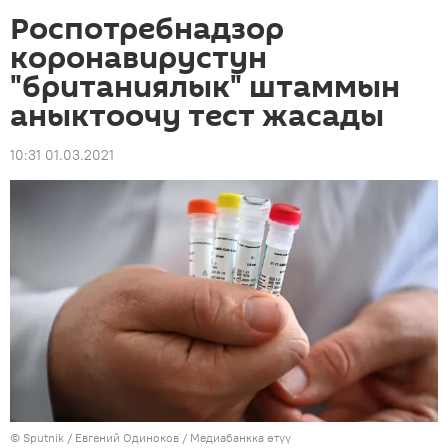
Роспотребнадзор
коронавирустун
"британиялык" штаммын
аныктоочу тест жасады
10:31 01.03.2021
©
Sputnik
/ Евгений Одиноков
/
Медиабанкка өтүү