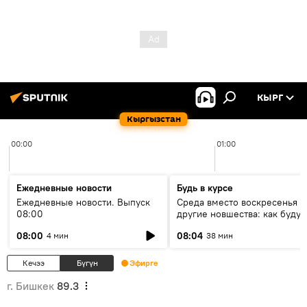
КЫРГ
Кыргызстан
00:00
01:00
Ежедневные новости
Будь в курсе
Ежедневные новости. Выпуск
Среда вместо воскресенья и
08:00
другие новшества: как будут
проходить выборы в КР?
08:00
08:04
4 мин
38 мин
Кечээ
Бүгүн
Эфирге
г. Бишкек
89.3