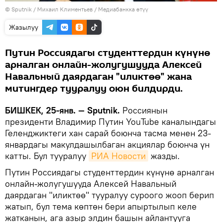
©
Sputnik
/ Михаил Климентьев
/
Медиабанкка өтүү
Жазылуу
Путин Россиядагы студенттердин күнүнө
арналган онлайн-жолугушууда Алексей
Навальный даярдаган "иликтөө" жана
митингдер тууралуу оюн билдирди.
БИШКЕК, 25-янв. — Sputnik.
Россиянын
президенти Владимир Путин YouTube каналындагы
Геленджиктеги хан сарай боюнча тасма менен 23-
январдагы макулдашылбаган акциялар боюнча үн
катты. Бул тууралуу
РИА Новости
жазды.
Путин Россиядагы студенттердин күнүнө арналган
онлайн-жолугушууда Алексей Навальный
даярдаган "иликтөө" тууралуу суроого жооп берип
жатып, бул тема көптөн бери апыртылып келе
жатканын, ага азыр элдин башын айлантууга