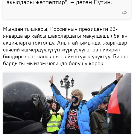
акылдары жетпептир", — деген Путин.
Мындан тышкары, Россиянын президенти 23-
январда ар кайсы шаарлардагы макулдашылбаган
акцияларга токтолду. Анын айтымында, жарандар
саясий ишмердүүлүгүн жүргүзүүгө, өз пикирин
билдиргенге жана аны жайылтууга укуктуу. Бирок
бардыгы мыйзам чегинде болушу керек.