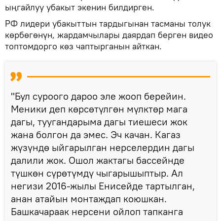
ыңгайлуу убакыт экенин билдирген.
РФ лидери убакыттын тардыгынан тасманы толук
көрбөгөнүн, жардамчылары даярдап берген видео
топтомдорго көз чаптырганын айткан.
"Бул суроого дароо эле жооп берейин.
Меники деп көрсөтүлгөн мүлктөр мага
дагы, туугандарыма дагы тиешеси жок
жана болгон да эмес. Эч качан. Кагаз
жүзүндө ыйгарылган нерселердин дагы
далили жок. Ошол жактагы бассейнде
түшкөн сүрөтүмдү чыгарышыптыр. Ал
негизи 2016-жылы Енисейде тартылган,
анан атайын монтаждап коюшкан.
Башкачараак нерсени ойлоп тапканга