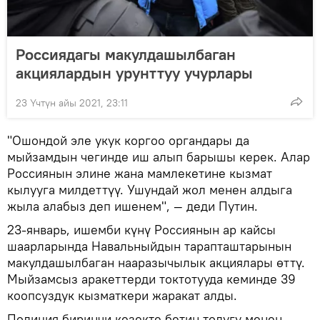
Россиядагы макулдашылбаган
акциялардын урунттуу учурлары
23 Үчтүн айы 2021, 23:11
"Ошондой эле укук коргоо органдары да
мыйзамдын чегинде иш алып барышы керек. Алар
Россиянын элине жана мамлекетине кызмат
кылууга милдеттүү. Ушундай жол менен алдыга
жыла алабыз деп ишенем", — деди Путин.
23-январь, ишемби күнү Россиянын ар кайсы
шаарларында Навальныйдын тарапташтарынын
макулдашылбаган нааразычылык акциялары өттү.
Мыйзамсыз аракеттерди токтотууда кеминде 39
коопсуздук кызматкери жаракат алды.
Полиция биринчи кезекте бетин толугу менен