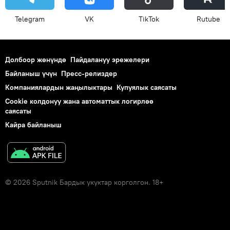
Telegram
VK
ТikТоk
Rutube
Долбоор жөнүндө
Пайдалануу эрежелери
Байланыш үчүн
Пресс-релиздер
Компаниялардын жаңылыктары
Купуялык саясаты
Cookie колдонуу жана автоматтык логирлөө
саясаты
Кайра байланыш
© 2026 Sputnik Бардык укуктар корголгон. 18+