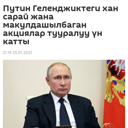
Путин Геленджиктеги хан
сарай жана
макулдашылбаган
акциялар тууралуу үн
катты
21:19 25.01.2021