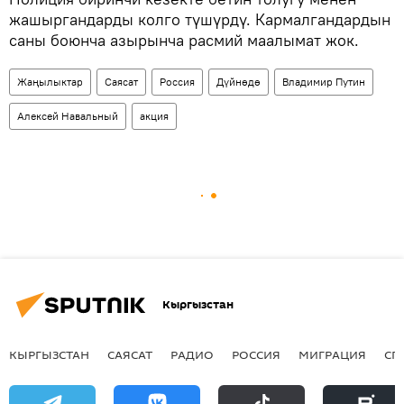
жашыргандарды колго түшүрдү. Кармалгандардын
саны боюнча азырынча расмий маалымат жок.
Жаңылыктар
Саясат
Россия
Дүйнөдө
Владимир Путин
Алексей Навальный
акция
Кыргызстан
КЫРГЫЗСТАН
САЯСАТ
РАДИО
РОССИЯ
МИГРАЦИЯ
СП