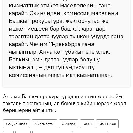
кызматтык этикет маселелерин гана
карайт. Экинчиден, комиссия маселени
Башкы прокуратура, жактоочулар же
ишке тиешеси бар башка жарандар
тараптан даттануулар түшкөн учурда гана
карайт. Чечим 11-декабрда гана
чыгыптыр. Анча көп убакыт өтө элек.
Балким, эми даттануулар болушу
ыктымал", — деп түшүндүрүштү
комиссиянын маалымат кызматынан.
Ал эми Башкы прокуратурадан иштин жоо-жайы
такталып жатканын, ал боюнча кийинчерээк жооп
беришерин айтышты.
Жаңылыктар
Кыргызстан
Окуялар
Коом
Ысык-Көл