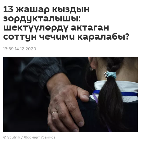
13 жашар кыздын
зордукталышы:
шектүүлөрдү актаган
соттун чечими каралабы?
13:39 14.12.2020
©
Sputnik
/ Жоомарт Ураимов