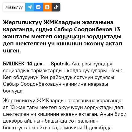
Жазылуу
Жергиликтүү ЖМКлардын жазганына
караганда, судья Сабыр Соодонбеков 13
жаштагы мектеп окуучусун зордуктады
деп шектелген үч кишинин экөөнү актап
ийген.
БИШКЕК, 14-дек. — Sputnik.
Акыркы күндөрү
социалдык тармактардын колдонуучулары Ысык-
Көл облусунун Тоң райондук сотунун судьясы
Сабыр Соодонбековдун чечимине нааразы
болууда.
Жергиликтүү ЖМКлардын жазганына караганда,
ал 13 жаштагы мектеп окуучусун зордуктады деп
шектелген үч кишинин экөөнү актаган. Анын бири
декабрь айынын башында сот залынан
бошотулганы айтылса, экинчиси 11-декабрда