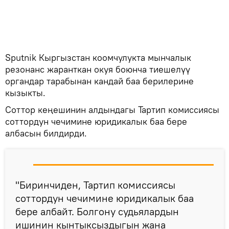
Sputnik Кыргызстан коомчулукта мынчалык
резонанс жаранткан окуя боюнча тиешелүү
органдар тарабынан кандай баа берилерине
кызыкты.
Соттор кеңешинин алдындагы Тартип комиссиясы
соттордун чечимине юридикалык баа бере
албасын билдирди.
"Биринчиден, Тартип комиссиясы
соттордун чечимине юридикалык баа
бере албайт. Болгону судьялардын
ишинин кынтыксыздыгын жана