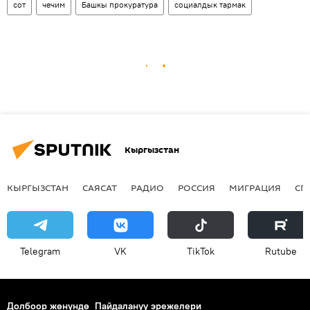
сот
чечим
Башкы прокуратура
социалдык тармак
Кыргызстан
КЫРГЫЗСТАН
САЯСАТ
РАДИО
РОССИЯ
МИГРАЦИЯ
СП
Telegram
VK
ТikТоk
Rutube
Долбоор жөнүндө
Пайдалануу эрежелери