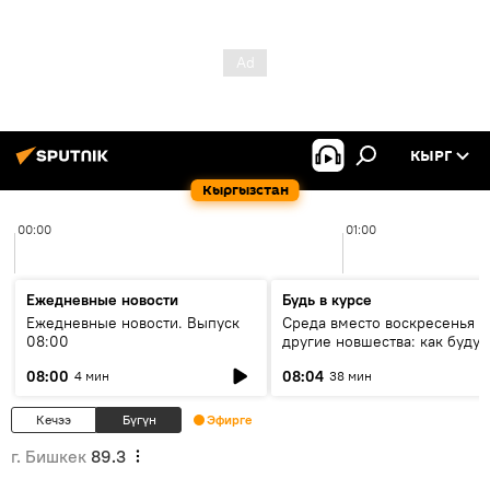
КЫРГ
Кыргызстан
00:00
01:00
Ежедневные новости
Будь в курсе
Ежедневные новости. Выпуск
Среда вместо воскресенья и
08:00
другие новшества: как будут
проходить выборы в КР?
08:00
08:04
4 мин
38 мин
Кечээ
Бүгүн
Эфирге
г. Бишкек
89.3