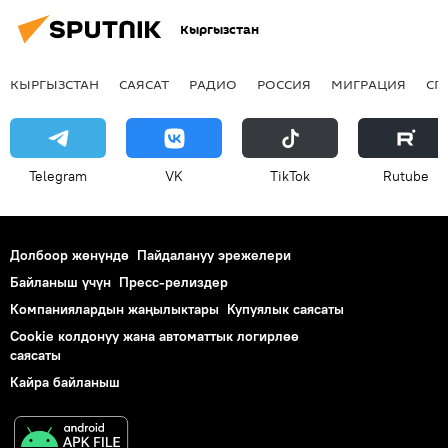
Кыргызстан
КЫРГЫЗСТАН
САЯСАТ
РАДИО
РОССИЯ
МИГРАЦИЯ
СП
Telegram
VK
ТikТоk
Rutube
Долбоор жөнүндө
Пайдалануу эрежелери
Байланыш үчүн
Пресс-релиздер
Компаниялардын жаңылыктары
Купуялык саясаты
Cookie колдонуу жана автоматтык логирлөө
саясаты
Кайра байланыш