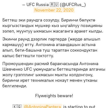
— UFC Russia 🇷🇺 (@UFCRus_)
November 22, 2020
​Беттеш эки раундга созулду. Биринчи бөлүктө
кыргызстандык мушкер кыз ыңгайлуу позицияны
ээлеп, муунтуу ыкмасын жасаганга аракет кылды.
Экинчи раунд дээрлик партерде (жерде алышып
кармашуу) өттү. Антонина атаандашын астына
алып, бети-башына туш тараптан соккондуктан
калыс беттешти токтотту.
Промоушендин расмий баракчасында Антонина
Шевченко UFC уюмундагы беттештеринде алгачкы
жолу грэпплинг ыкмасын мыкты колдонгону,
биринчи ирет техникалык нокаут менен утканы
белгиленди.
Flyweights beware!
🇰🇬
@AntoninaPantera
is starting to put