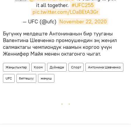
it all together.
#UFC255
pic.twitter.com/LOaBEtA3Gr
— UFC (@ufc)
November 22, 2020
Бүгүнкү мелдеште Антонинанын бир тууганы
Валентина Шевченко промоушендин эң жеңил
салмактагы чемпиондук наамын коргоо үчүн
Женнифер Майя менен октагонго чыгат.
Жаңылыктар
Коом
Дүйнөдө
Спорт
Антонина Шевченко
UFC
беттешүү
жеңиш