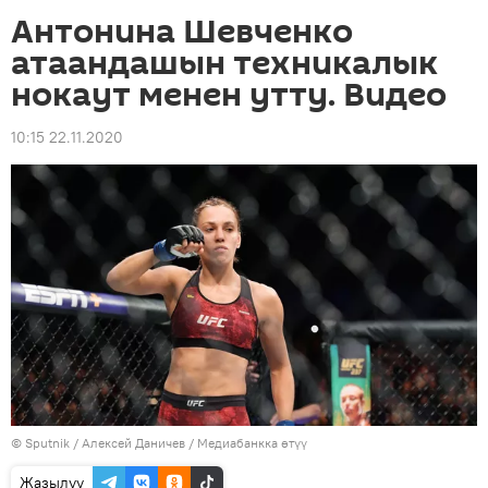
Антонина Шевченко
атаандашын техникалык
нокаут менен утту. Видео
10:15 22.11.2020
©
Sputnik
/ Алексей Даничев
/
Медиабанкка өтүү
Жазылуу