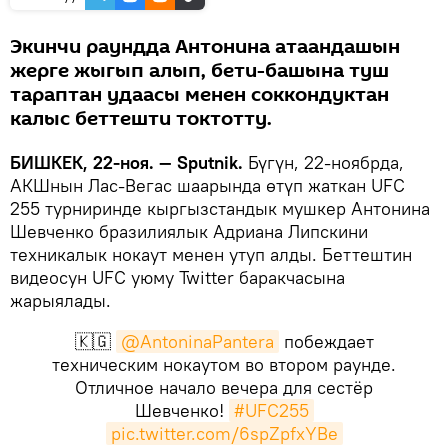
Экинчи раундда Антонина атаандашын
жерге жыгып алып, бети-башына туш
тараптан удаасы менен соккондуктан
калыс беттешти токтотту.
БИШКЕК, 22-ноя. — Sputnik.
Бүгүн, 22-ноябрда,
АКШнын Лас-Вегас шаарында өтүп жаткан UFC
255 турниринде кыргызстандык мушкер Антонина
Шевченко бразилиялык Адриана Липскини
техникалык нокаут менен утуп алды. Беттештин
видеосун UFC уюму Twitter баракчасына
жарыялады.
🇰🇬
@AntoninaPantera
побеждает
техническим нокаутом во втором раунде.
Отличное начало вечера для сестёр
Шевченко!
#UFC255
pic.twitter.com/6spZpfxYBe