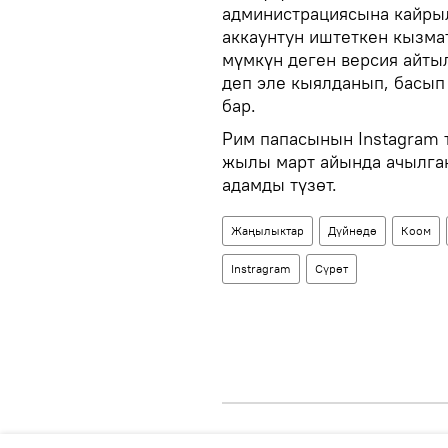
администрациясына кайры
аккаунтун иштеткен кызма
мүмкүн деген версия айтыл
деп эле кыялданып, басы
бар.
Рим папасынын Instagram 
жылы март айында ачылган
адамды түзөт.
Жаңылыктар
Дүйнөдө
Коом
Instragram
Сүрөт