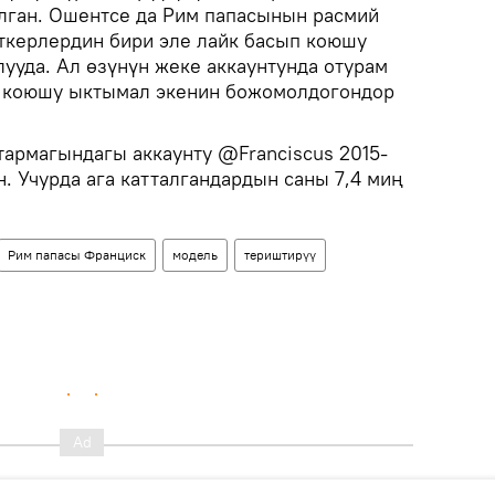
лган. Ошентсе да Рим папасынын расмий
ткерлердин бири эле лайк басып коюшу
ууда. Ал өзүнүн жеке аккаунтунда отурам
п коюшу ыктымал экенин божомолдогондор
тармагындагы аккаунту @Franciscus 2015-
. Учурда ага катталгандардын саны 7,4 миң
Рим папасы Франциск
модель
териштирүү