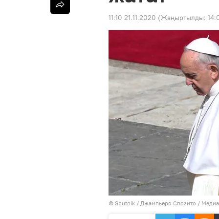
11:10 21.11.2020
(Жаңыртылды:
14:
©
Sputnik
/ Джампьеро Спозито
/
Медиа