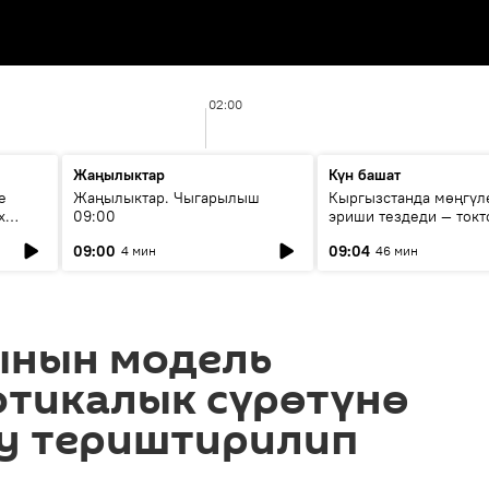
02:00
Жаңылыктар
Күн башат
е
Жаңылыктар. Чыгарылыш
Кыргызстанда мөңгүл
х
09:00
эриши тездеди — токт
мүмкүн эмеспи?
09:00
09:04
4 мин
46 мин
ынын модель
отикалык сүрөтүнө
у териштирилип