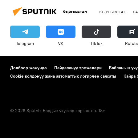
Кыргызстан
КЫРГЫЗСТАН
СА
Telegram
VK
ТikТоk
Rutub
Долбоор жөнүндө
Пайдалануу эрежелери
Байланыш үчү
Cookie колдонуу жана автоматтык логирлөө саясаты
Кайра
© 2026 Sputnik Бардык укуктар корголгон. 18+