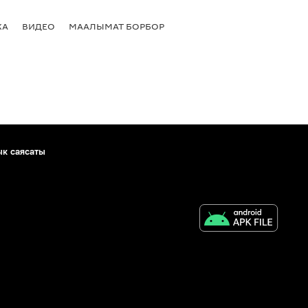
КА
ВИДЕО
МААЛЫМАТ БОРБОР
ык саясаты