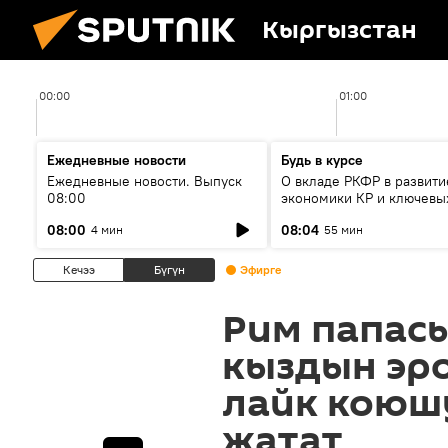
Кыргызстан
00:00
01:00
Ежедневные новости
Будь в курсе
Ежедневные новости. Выпуск
О вкладе РКФР в развити
08:00
экономики КР и ключевы
секторах до 2030 года
08:00
08:04
4 мин
55 мин
Кечээ
Бүгүн
Эфирге
Рим папас
кыздын эр
лайк коюш
жатат