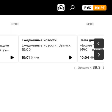
РУС
КЫРГ
03:00
04:00
Ежедневные новости
Тема дня
өрдүн
Ежедневные новости. Выпуск
«Более 1200 сёл в 
отуу
10:00
МЧС — о климате, 
системе оповещен
10:01
10:04
3 мин
49 мин
населения
г. Бишкек
89.3