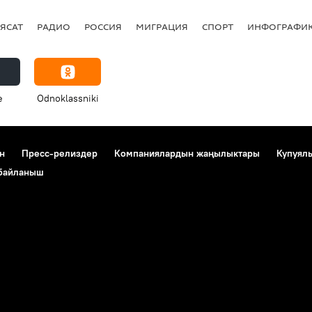
ЯСАТ
РАДИО
РОССИЯ
МИГРАЦИЯ
СПОРТ
ИНФОГРАФИ
e
Odnoklassniki
н
Пресс-релиздер
Компаниялардын жаңылыктары
Купуял
 байланыш