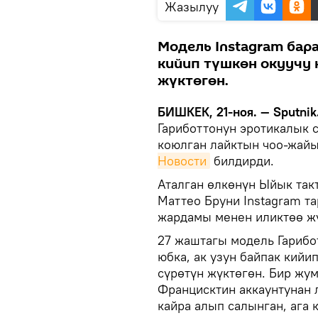
Жазылуу
Модель Instagram бара
кийип түшкөн окуучу
жүктөгөн.
БИШКЕК, 21-ноя. — Sputnik
Гариботтонун эротикалык 
коюлган лайктын чоо-жайы
Новости
билдирди.
Аталган өлкөнүн Ыйык та
Маттео Бруни Instagram 
жардамы менен иликтөө жү
27 жаштагы модель Гарибо
юбка, ак узун байпак кий
сүрөтүн жүктөгөн. Бир жум
Францисктин аккаунтунан 
кайра алып салынган, ага 