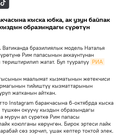
кчасына кыска юбка, ак узун байпак
 кыздын образындагы сүрөтүн
.
Ватиканда бразилиялык модель Наталья
сүрөтүнө Рим папасынын аккаунтунан
 териштирилип жатат. Бул тууралуу
РИА 
ктысынын маалымат кызматынын жетекчиси
тармагынын тийиштүү кызматтарынын
рүп жатканын айткан.
тто Instagram баракчасына 6-октябрда кыска
ип түшкөн окуучу кыздын образындагы
а мурун ал сүрөткө Рим папасы
лайк коюлганы көрүнгөн. Бирок эртеси лайк
карабай сөз ээрчип, ушак кептер токтой элек.