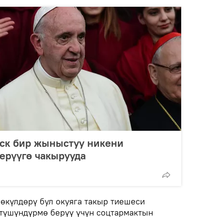
ск бир жыныстуу никени
рүүгө чакырууда
өкүлдөрү бул окуяга такыр тиешеси
 түшүндүрмө берүү үчүн соцтармактын