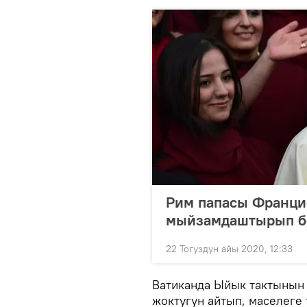
Рим папасы Франци
мыйзамдаштырып бе
22 Тогуздун айы 2020, 12:33
Ватиканда Ыйык тактынын 
жоктугун айтып, маселеге