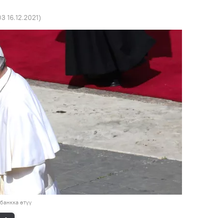
03 16.12.2021
)
банкка өтүү