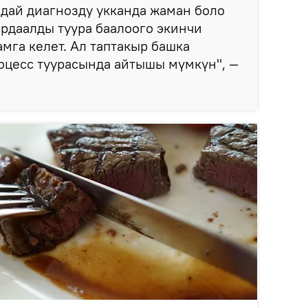
дай диагнозду укканда жаман боло
ырдаалды туура баалоого экинчи
мга келет. Ал таптакыр башка
оцесс туурасында айтышы мүмкүн", —