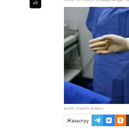
©
AFP
/ MARTIN BUREAU
Жазылуу