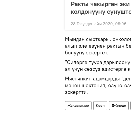
Ракты чакырган эки
колдонууну сунушт
28 Тогуздун айы 2020, 09:06
Мындан сырткары, онколог
алып эле өзүнөн рактын бе
болууну эскертет.
"Силерге туура дарылоону
ал үчүн сөзсүз адистерге 
Мяснянкин адамдарды "ден
менен шектенип, өзүнө-өз
эскертти.
Жаңылыктар
Коом
Дүйнөдө