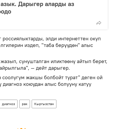
 азык. Дарыгер аларды аз
оодо
 россиялыктарды, элди интернеттен окуп
лгилерин издеп, "таба берүүдөн" алыс
 жазып, сунушталган иликтөөнү айтып берет,
кайрылгыла", — дейт дарыгер.
 соолугум жакшы болбойт турат" деген ой
ү диагноз коюудан алыс болууну катуу
диагноз
рак
Кыргызстан