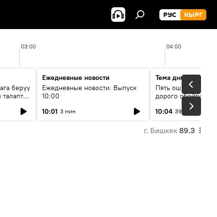
РУС
КЫРГ
03:00
04:00
Ежедневные новости
Тема дня
ага берүү
Ежедневные новости. Выпуск
Пять ошибок котор
 талаптар
10:00
дорого обойтись п
жилья
10:01
10:04
3 мин
39 мин
г. Бишкек
89.3