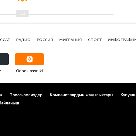
ЯСАТ
РАДИО
РОССИЯ
МИГРАЦИЯ
СПОРТ
ИНФОГРАФИ
e
Odnoklassniki
н
Пресс-релиздер
Компаниялардын жаңылыктары
Купуял
 байланыш