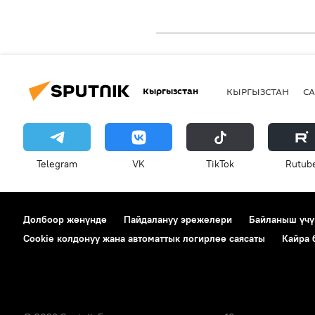
Кыргызстан
КЫРГЫЗСТАН
СА
Telegram
VK
ТikТоk
Rutub
Долбоор жөнүндө
Пайдалануу эрежелери
Байланыш үчү
Cookie колдонуу жана автоматтык логирлөө саясаты
Кайра