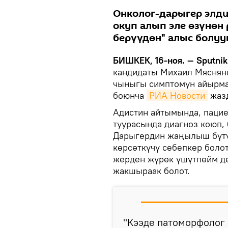
Онколог-дарыгер элд
окуп алып эле өзүнөн 
берүүдөн" алыс болуун
БИШКЕК, 16-ноя. — Sputnik
кандидаты Михаил Мяснянк
чыныгы симптомун айырмал
боюнча
РИА Новости
жаз
Адистин айтымында, пациен
туурасында диагноз коюп, 
Дарыгердин жаңылыш бүтү
көрсөткүчү себепкер боло
жерден жүрөк үшүтпөйм де
жакшыраак болот.
"Кээде патоморфолог 