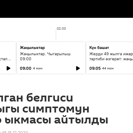
02:00
Жаңылыктар
Күн башат
F
Жаңылыктар. Чыгарылыш
Жерди 49 жылга ижар
стала
09:00
тартиби өзгөрөт: жаңы
эмнени көздөйт?
09:00
09:05
4 мин
44 мин
ган белгиси
ыгы симптомун
 ыкмасы айтылды
:46 15.12.2021
)