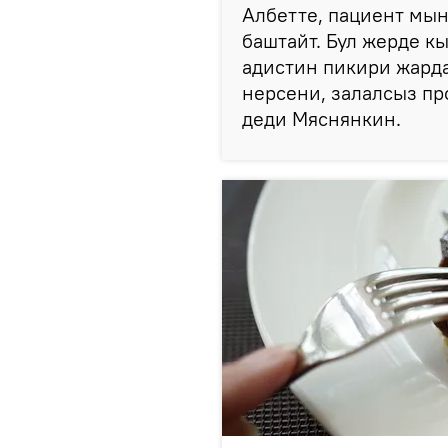
Албетте, пациент мын
баштайт. Бул жерде к
адистин пикири жарда
нерсени, залалсыз пр
деди Мяснянкин.