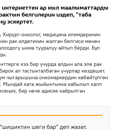
и интернеттен ар кыл маалыматтарды
рактын белгилерин издеп, "таба
у эскертет.
.
Хирург-онколог, медицина илимдеринин
ин рак илдетинин жалган белгиси менен
оодогу ыкма тууралуу айтып берди. Бул
ды.
ттерге кээ бир учурда алдын ала эле рак
бирок ал тастыкталбаган учурлар кездешет.
м чыгарышына онкомаркердин көбөйтүлгөн
т. Мындай ката жыйынтыкка кабылып калп
сеңиз, бир нече адиске кайрылган
"шишиктин шеги бар" деп жазат.