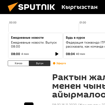
Кыргызстан
00:00
01:00
Ежедневные новости
Будь в курсе
Ежедневные новости. Выпуск
Федерация тхэквондо IT
08:00
рассказала, как команда 
жертвой мошенников
08:00
08:04
4 мин
40 мин
Кечээ
Бүгүн
Эфирге
Рактын жал
менен чын
айырмалоо
08:32 16.11.2020
(Жаңыртылды:
22