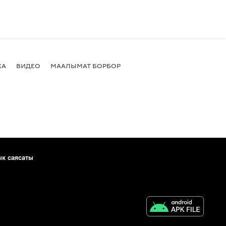
КА
ВИДЕО
МААЛЫМАТ БОРБОР
ык саясаты