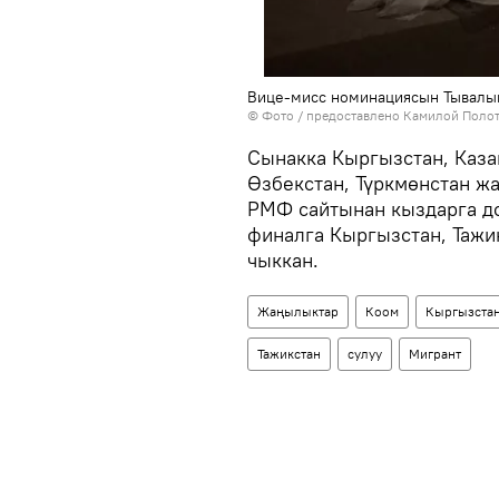
Вице-мисс номинациясын Тывалы
© Фото / предоставлено Камилой Поло
Сынакка Кыргызстан, Казак
Өзбекстан, Түркмөнстан ж
РМФ сайтынан кыздарга до
финалга Кыргызстан, Тажи
чыккан.
Жаңылыктар
Коом
Кыргызста
Тажикстан
сулуу
Мигрант