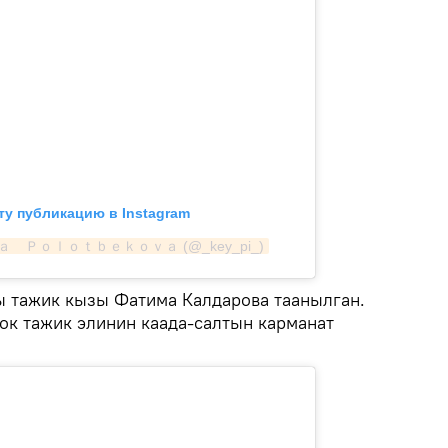
ту публикацию в Instagram
ｉｌａ　Ｐｏｌｏｔｂｅｋｏｖａ (@_key_pi_)
ры тажик кызы Фатима Калдарова таанылган.
ок тажик элинин каада-салтын карманат