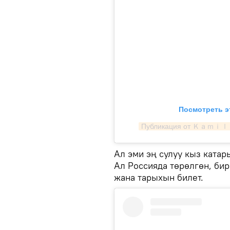
Посмотреть э
Публикация от Ｋａｍ
Ал эми эң сулуу кыз ката
Ал Россияда төрөлгөн, бир
жана тарыхын билет.