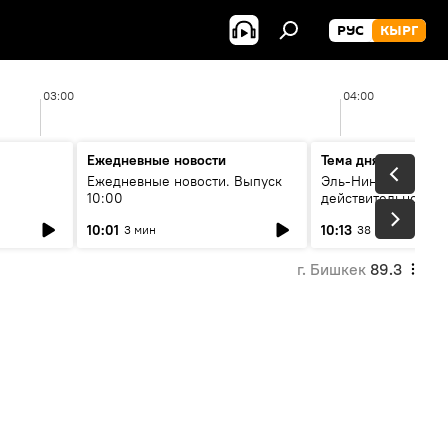
РУС
КЫРГ
03:00
04:00
Ежедневные новости
Тема дня
Ежедневные новости. Выпуск
Эль-Ниньо, жара и 
10:00
действительно вли
 өнүгүү
погоду в Кыргызст
10:01
10:13
3 мин
38 мин
г. Бишкек
89.3