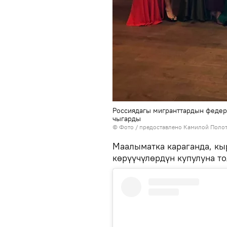
Россиядагы мигранттардын феде
чыгарды
© Фото / предоставлено Камилой Поло
Маалыматка караганда, к
көрүүчүлөрдүн купулуна то