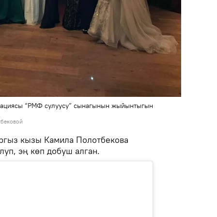
рациясы “РМФ сулуусу” сынагынын жыйынтыгын
тбековой
ыргыз кызы Камила Полотбекова
луп, эң көп добуш алган.