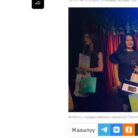
© Фото / предоставлено Камилой Поло
Жазылуу