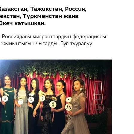
азакстан, Тажикстан, Россия,
бекстан, Түркмөнстан жана
йкеч катышкан.
.
Россиядагы мигранттардын федерациясы
 жыйынтыгын чыгарды. Бул тууралуу
.