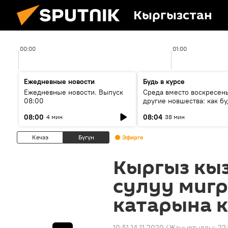
Кыргызстан
00:00
01:00
Ежедневные новости
Будь в курсе
Ежедневные новости. Выпуск
Среда вместо воскресень
08:00
другие новшества: как бу
проходить выборы в КР?
08:00
08:04
4 мин
38 мин
Кечээ
Бүгүн
Эфирге
Кыргыз кыз
сулуу миг
катарына к
10:51 14.11.2020
(Жаңыртылды:
22: