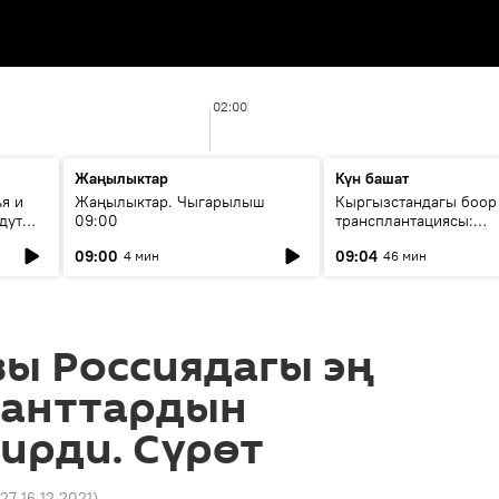
02:00
Жаңылыктар
Күн башат
я и
Жаңылыктар. Чыгарылыш
Кыргызстандагы боор
дут
09:00
трансплантациясы:
жетишкендиктер жана
09:00
09:04
4 мин
46 мин
келечеги
ы Россиядагы эң
ранттардын
ирди. Сүрөт
27 16.12.2021
)