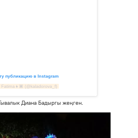
ту публикацию в Instagram
 Fatima👧🏾 (@kaladorova_f)
Тывалык Диана Бадыргы жеңген.