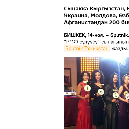
Сынакка Кыргызстан, К
Украина, Молдова, Өз
Афганистандан 200 би
БИШКЕК, 14-ноя. – Sputnik
“РМФ сулуусу” сынагынын
Sputnik Тажикстан
жазды