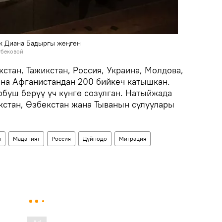
к Диана Бадыргы жеңген
тбековой
стан, Тажикстан, Россия, Украина, Молдова,
ана Афганистандан 200 бийкеч катышкан.
буш берүү үч күнгө созулган. Натыйжада
кстан, Өзбекстан жана Тыванын сулуулары
н
Маданият
Россия
Дүйнөдө
Миграция