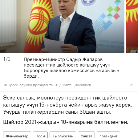
1
/2
Премьер-министр Садыр Жапаров
президенттик шайлоого катышуу үчүн
Борбордук шайлоо комиссиясына арызын
берди.
©
Пресс-служба президента КР / Султан Досалиев
Эске салсак, мөөнөтсүз президенттик шайлоого
катышуу үчүн 15-ноябрга чейин арыз жазуу керек.
Учурда талапкерлердин саны 30дан ашты.
Шайлоо 2021-жылдын 10-январына белгиленген.
Жаңылыктар
Коом
Кыргызстан
Саясат
президент