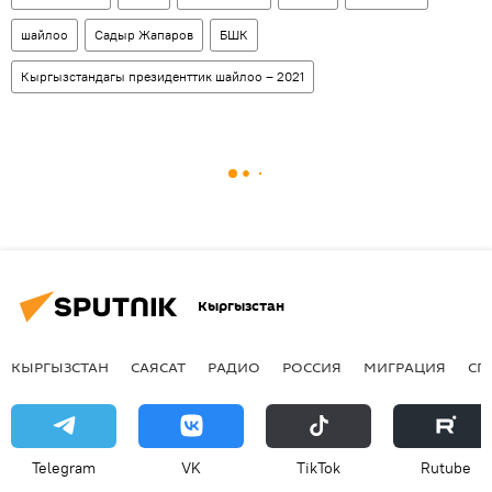
шайлоо
Садыр Жапаров
БШК
Кыргызстандагы президенттик шайлоо – 2021
Кыргызстан
КЫРГЫЗСТАН
САЯСАТ
РАДИО
РОССИЯ
МИГРАЦИЯ
СП
Telegram
VK
ТikТоk
Rutube