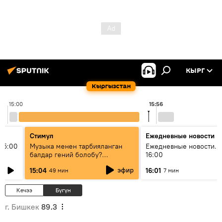
КЫРГ
Кыргызстан
15:00
15:56
Стимул
Ежедневные новости
15:00
Музыка менен тарбияланган
Ежедневные новости. 
балдар гений болобу?
16:00
Кыргыздын жашоосунда
эфир
15:04
16:01
49 мин
7 мин
музыканын орду
Кечээ
Бүгүн
г. Бишкек
89.3