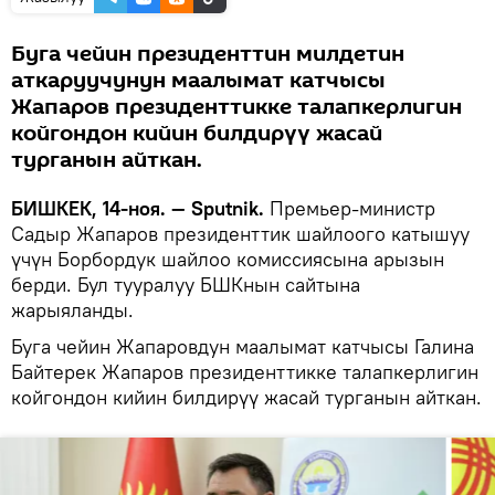
Буга чейин президенттин милдетин
аткаруучунун маалымат катчысы
Жапаров президенттикке талапкерлигин
койгондон кийин билдирүү жасай
турганын айткан.
БИШКЕК, 14-ноя. — Sputnik.
Премьер-министр
Садыр Жапаров президенттик шайлоого катышуу
үчүн Борбордук шайлоо комиссиясына арызын
берди. Бул тууралуу БШКнын сайтына
жарыяланды.
Буга чейин Жапаровдун маалымат катчысы Галина
Байтерек Жапаров президенттикке талапкерлигин
койгондон кийин билдирүү жасай турганын айткан.