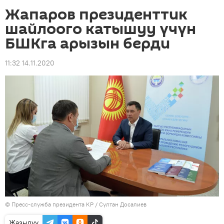
Жапаров президенттик
шайлоого катышуу үчүн
БШКга арызын берди
11:32 14.11.2020
©
Пресс-служба президента КР / Султан Досалиев
Жазылуу