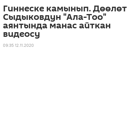
Гиннеске камынып. Дөөлөт
Сыдыковдун "Ала-Тоо"
аянтында манас айткан
видеосу
09:35 12.11.2020