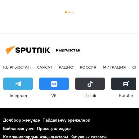
Кыргызстан
КЫРГЫЗСТАН
САЯСАТ
РАДИО
РОССИЯ
МИГРАЦИЯ
СП
Telegram
VK
ТikТоk
Rutube
Долбоор жөнүндө
Пайдалануу эрежелери
Байланыш үчүн
Пресс-релиздер
Компаниялардын жаңылыктары
Купуялык саясаты