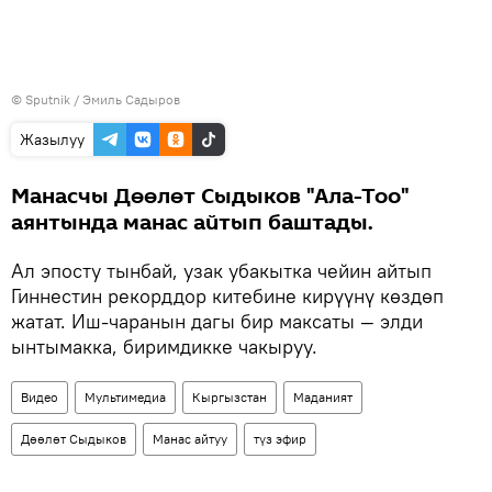
©
Sputnik / Эмиль Садыров
Жазылуу
Манасчы Дөөлөт Сыдыков "Ала-Тоо"
аянтында манас айтып баштады.
Ал эпосту тынбай, узак убакытка чейин айтып
Гиннестин рекорддор китебине кирүүнү көздөп
жатат. Иш-чаранын дагы бир максаты — элди
ынтымакка, биримдикке чакыруу.
Видео
Мультимедиа
Кыргызстан
Маданият
Дөөлөт Сыдыков
Манас айтуу
түз эфир