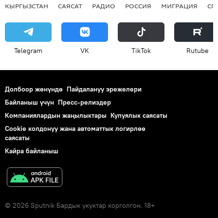
КЫРГЫЗСТАН
САЯСАТ
РАДИО
РОССИЯ
МИГРАЦИЯ
СП
Telegram
VK
ТikТоk
Rutube
Долбоор жөнүндө
Пайдалануу эрежелери
Байланыш үчүн
Пресс-релиздер
Компаниялардын жаңылыктары
Купуялык саясаты
Cookie колдонуу жана автоматтык логирлөө
саясаты
Кайра байланыш
© 2026 Sputnik Бардык укуктар корголгон. 18+