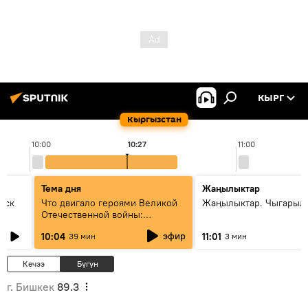
КЫРГ
Кыргызстан
10:00
10:27
11:00
Тема дня
Жаңылыктар
уск
Что двигало героями Великой
Жаңылыктар. Чыгарылы
Отечественной войны:
вспоминая Чолпонбая
эфир
10:04
11:01
39 мин
3 мин
Тулебердиева
Кечээ
Бүгүн
г. Бишкек
89.3