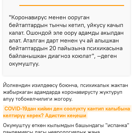
"Коронавирус менен ооруган
бейтаптардын тынчы кетип, уйкусу качып
калат. Ошондой эле оору адамды акылдан
алат. Аталган дарт менен үч ай алышкан
бейтаптардын 20 пайызына психикасына
байланышкан диагноз коюлат", —деген
окумуштуу.
Йолкендин изилдөөсү боюнча, психикалык жактан
жабыркаган адамдарда коронавирусту жуктуруп
алуу тобокелчилиги жогору.
COVID-19дан кийин ден соолукту кантип калыбына 
келтирүү керек? Адистин кеңеши
Окумуштуу өткөн кылымдын башындагы "испанка"
пандемиясы дагы неврологиялык жана