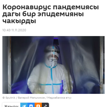
Коронавирус пандемиясы
дагы бир эпидемияны
чакырды
10:43 11.11.2020
©
Sputnik
/ Валерий Мельников
/
Медиабанкка өтүү
Жазылуу