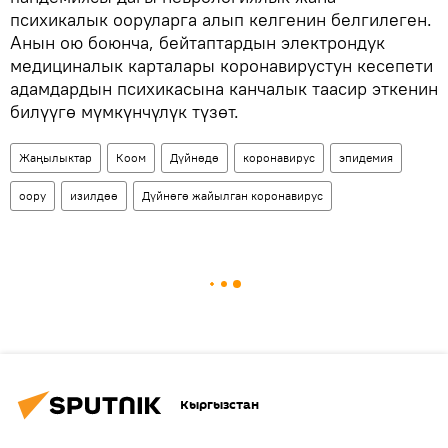
психикалык ооруларга алып келгенин белгилеген.
Анын ою боюнча, бейтаптардын электрондук
медициналык карталары коронавирустун кесепети
адамдардын психикасына канчалык таасир эткенин
билүүгө мүмкүнчүлүк түзөт.
Жаңылыктар
Коом
Дүйнөдө
коронавирус
эпидемия
оору
изилдөө
Дүйнөгө жайылган коронавирус
Кыргызстан