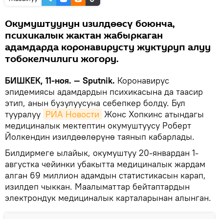
Окумуштуунун изилдөөсү боюнча,
психикалык жактан жабыркаган
адамдарда коронавирусту жуктуруп алуу
тобокелчилиги жогору.
БИШКЕК, 11-ноя. — Sputnik.
Коронавирус
эпидемиясы адамдардын психикасына да таасир
этип, анын бузулуусуна себепкер болду. Бул
тууралуу
РИА Новости
Жонс Хопкинс атындагы
медициналык мектептин окумуштуусу Роберт
Йолкендин изилдөөлөрүнө таянып кабарлады.
Билдирмеге ылайык, окумуштуу 20-январдан 1-
августка чейинки убакытта медициналык жардам
алган 69 миллион адамдын статистикасын карап,
изилдеп чыккан. Маалыматтар бейтаптардын
электрондук медициналык карталарынан алынган.