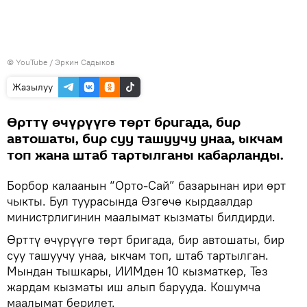
© YouTube / Эркин Садыков
Жазылуу
Өрттү өчүрүүгө төрт бригада, бир
автошаты, бир суу ташуучу унаа, ыкчам
топ жана штаб тартылганы кабарланды.
Борбор калаанын “Орто-Сай” базарынан ири өрт
чыкты. Бул туурасында Өзгөчө кырдаалдар
министрлигинин маалымат кызматы билдирди.
Өрттү өчүрүүгө төрт бригада, бир автошаты, бир
суу ташуучу унаа, ыкчам топ, штаб тартылган.
Мындан тышкары, ИИМден 10 кызматкер, Тез
жардам кызматы иш алып барууда. Кошумча
маалымат берилет.