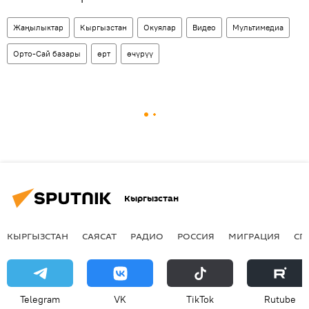
Жаңылыктар
Кыргызстан
Окуялар
Видео
Мультимедиа
Орто-Сай базары
өрт
өчүрүү
Кыргызстан
КЫРГЫЗСТАН
САЯСАТ
РАДИО
РОССИЯ
МИГРАЦИЯ
СП
Telegram
VK
ТikТоk
Rutube