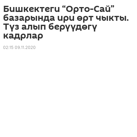
Бишкектеги “Орто-Сай”
базарында ири өрт чыкты.
Түз алып берүүдөгү
кадрлар
02:15 09.11.2020