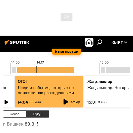
КЫРГ
Кыргызстан
14:00
14:17
15:00
ОГО!
Жаңылыктар
уск
Люди и события, которые не
Жаңылыктар. Чыгарыл
оставили нас равнодушными
эфир
14:04
15:01
38 мин
3 мин
Кечээ
Бүгүн
г. Бишкек
89.3