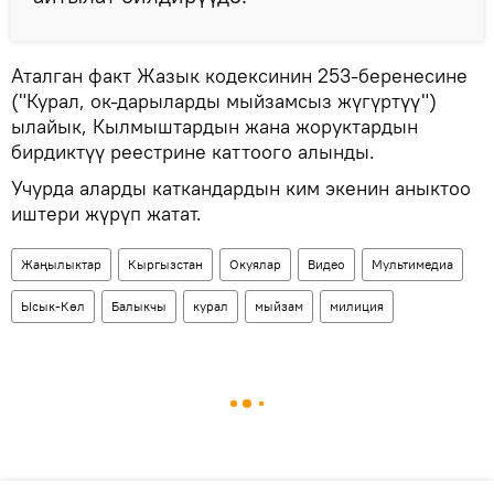
Аталган факт Жазык кодексинин 253-беренесине
("Курал, ок-дарыларды мыйзамсыз жүгүртүү")
ылайык, Кылмыштардын жана жоруктардын
бирдиктүү реестрине каттоого алынды.
Учурда аларды каткандардын ким экенин аныктоо
иштери жүрүп жатат.
Жаңылыктар
Кыргызстан
Окуялар
Видео
Мультимедиа
Ысык-Көл
Балыкчы
курал
мыйзам
милиция