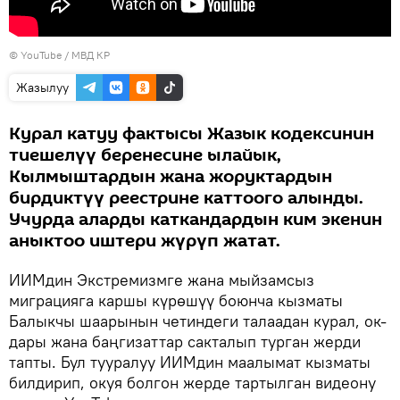
© YouTube /
МВД КР
Жазылуу
Курал катуу фактысы Жазык кодексинин
тиешелүү беренесине ылайык,
Кылмыштардын жана жоруктардын
бирдиктүү реестрине каттоого алынды.
Учурда аларды каткандардын ким экенин
аныктоо иштери жүрүп жатат.
ИИМдин Экстремизмге жана мыйзамсыз
миграцияга каршы күрөшүү боюнча кызматы
Балыкчы шаарынын четиндеги талаадан курал, ок-
дары жана баңгизаттар сакталып турган жерди
тапты. Бул тууралуу ИИМдин маалымат кызматы
билдирип, окуя болгон жерде тартылган видеону