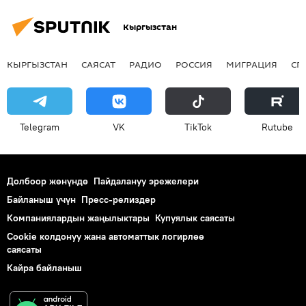
Кыргызстан
КЫРГЫЗСТАН
САЯСАТ
РАДИО
РОССИЯ
МИГРАЦИЯ
СП
Telegram
VK
ТikТоk
Rutube
Долбоор жөнүндө
Пайдалануу эрежелери
Байланыш үчүн
Пресс-релиздер
Компаниялардын жаңылыктары
Купуялык саясаты
Cookie колдонуу жана автоматтык логирлөө
саясаты
Кайра байланыш