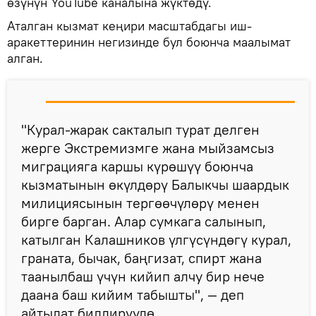
өзүнүн YouTube каналына жүктөдү.
Аталган кызмат кеңири масштабдагы иш-
аракеттеринин негизинде бул боюнча маалымат
алган.
"Курал-жарак сакталып турат делген
жерге Экстремизмге жана мыйзамсыз
миграцияга каршы күрөшүү боюнча
кызматынын өкүлдөрү Балыкчы шаардык
милициясынын тергөөчүлөрү менен
бирге барган. Алар сумкага салынып,
катылган Калашников үлгүсүндөгү курал,
граната, бычак, баңгизат, спирт жана
таанылбаш үчүн кийип алчу бир нече
даана баш кийим табышты", — деп
айтылат билдирүүдө.