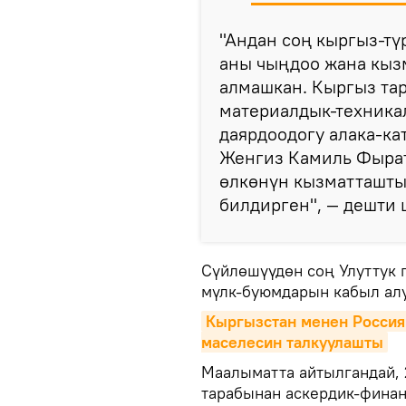
"Андан соң кыргыз-т
аны чыңдоо жана кыз
алмашкан. Кыргыз тар
материалдык-техника
даярдоодогу алака-к
Женгиз Камиль Фырат 
өлкөнүн кызматташты
билдирген", — дешти 
Сүйлөшүүдөн соң Улуттук 
мүлк-буюмдарын кабыл алу
Кыргызстан менен Россия
маселесин талкуулашты
Маалыматта айтылгандай, 
тарабынан аскердик-фина