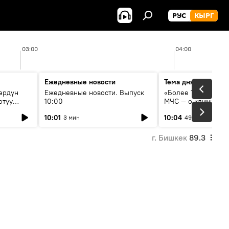
РУС
КЫРГ
03:00
04:00
Ежедневные новости
Тема дня
өрдүн
Ежедневные новости. Выпуск
«Более 1200 сёл в 
отуу
10:00
МЧС — о климате, 
системе оповещен
10:01
10:04
3 мин
49 мин
населения
г. Бишкек
89.3