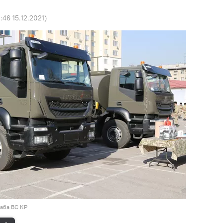
:46 15.12.2021
)
таба ВС КР