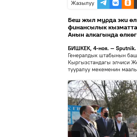
Жазылуу
Беш жыл мурда эки өл
финансылык кызматта
Анын алкагында өлкөг
БИШКЕК, 4-ноя. — Sputnik.
Генералдык штабынын баш
Кыргызстандагы элчиси Же
тууралуу мекеменин маал