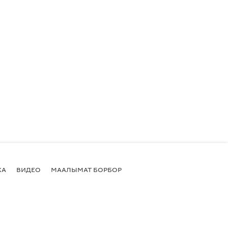
КА
ВИДЕО
МААЛЫМАТ БОРБОР