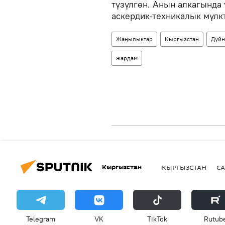
түзүлгөн. Анын алкагында
аскердик-техникалык мүлк
Жаңылыктар
Кыргызстан
Дүйн
жардам
Кыргызстан
КЫРГЫЗСТАН
СА
Telegram
VK
ТikТоk
Rutub