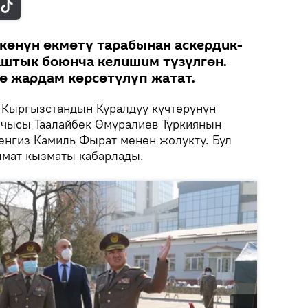
көнүн өкмөтү тарабынан аскердик-
штык боюнча келишим түзүлгөн.
ө жардам көрсөтүлүп жатат.
Кыргызстандын Куралдуу күчтөрүнүн
чысы Таалайбек Өмүралиев Түркиянын
нгиз Камиль Фырат менен жолукту. Бул
ымат кызматы кабарлады.