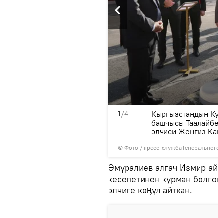
1
/4
жылдары эки өлкөнүн
Кыргызстандын Ку
ык кызматташтык боюнча
башчысы Таалайбе
элчиси Женгиз Ка
© Фото / пресс-служба Генеральног
Өмүралиев алгач Измир а
кесепетинен курман болг
элчиге көӊүл айткан.