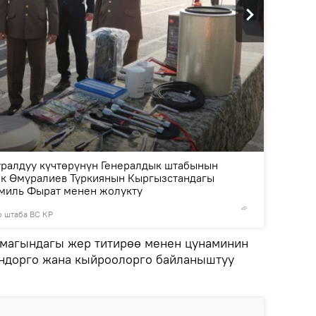
2
/4
ралдуу күчтөрүнүн Генералдык штабынын
к Өмүралиев Түркиянын Кыргызстандагы
миль Фырат менен жолукту
о штаба ВС КР
© Фото /
ймагындагы жер титирөө менен цунаминин
ондорго жана кыйроолорго байланыштуу