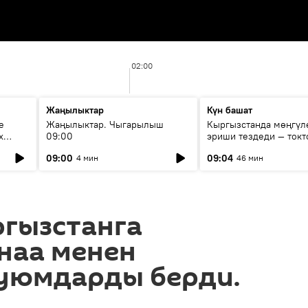
02:00
Жаңылыктар
Күн башат
е
Жаңылыктар. Чыгарылыш
Кыргызстанда мөңгүл
х
09:00
эриши тездеди — токт
мүмкүн эмеспи?
09:00
09:04
4 мин
46 мин
ргызстанга
наа менен
буюмдарды берди.