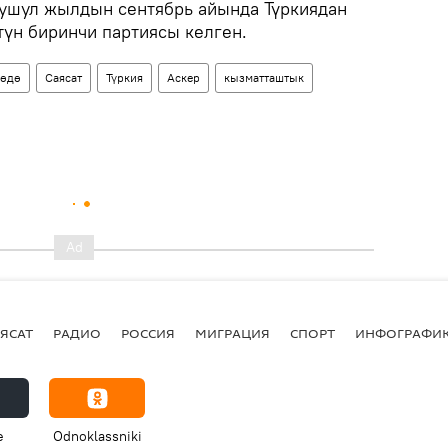
 ушул жылдын сентябрь айында Түркиядан
түн биринчи партиясы келген.
өдө
Саясат
Түркия
Аскер
кызматташтык
ЯСАТ
РАДИО
РОССИЯ
МИГРАЦИЯ
СПОРТ
ИНФОГРАФИ
e
Odnoklassniki