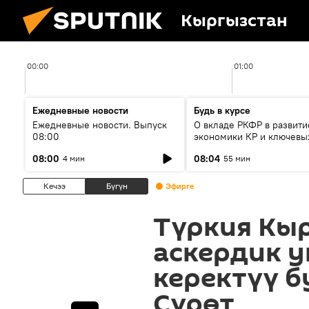
Кыргызстан
00:00
01:00
Ежедневные новости
Будь в курсе
Ежедневные новости. Выпуск
О вкладе РКФР в развити
08:00
экономики КР и ключевы
секторах до 2030 года
08:00
08:04
4 мин
55 мин
Кечээ
Бүгүн
Эфирге
Түркия Кы
аскердик у
керектүү 
Сүрөт