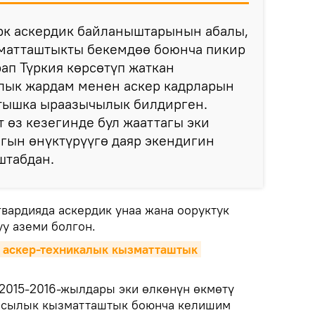
үрк аскердик байланыштарынын абалы,
матташтыкты бекемдөө боюнча пикир
ап Түркия көрсөтүп жаткан
лык жардам менен аскер кадрларын
атышка ыраазычылык билдирген.
өз кезегинде бул жааттагы эки
гын өнүктүрүүгө даяр экендигин
штабдан.
гвардияда аскердик унаа жана ооруктук
у аземи болгон.
 аскер-техникалык кызматташтык 
2015-2016-жылдары эки өлкөнүн өкмөтү
нсылык кызматташтык боюнча келишим