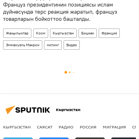
Француз президентинин позициясы ислам
дүйнөсүндө терс реакция жаратып, француз
товарларын бойкоттоо башталды.
Жаңылыктар
Коом
Кыргызстан
Бишкек
Франция
Эммануэль Макрон
митинг
Видео
Кыргызстан
КЫРГЫЗСТАН
САЯСАТ
РАДИО
РОССИЯ
МИГРАЦИЯ
СП