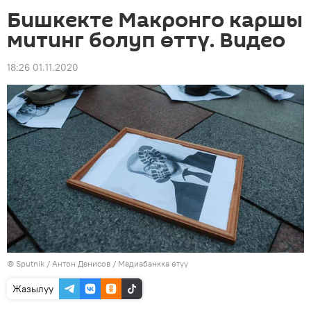
Бишкекте Макронго каршы
митинг болуп өттү. Видео
18:26 01.11.2020
©
Sputnik
/ Антон Денисов
/
Медиабанкка өтүү
Жазылуу