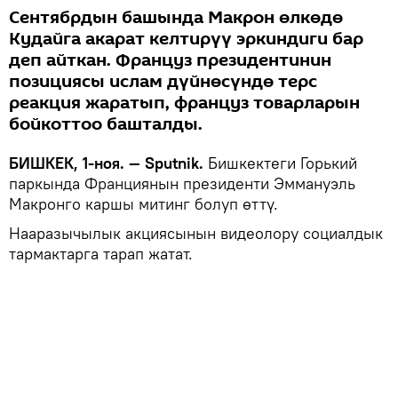
Сентябрдын башында Макрон өлкөдө
Кудайга акарат келтирүү эркиндиги бар
деп айткан. Француз президентинин
позициясы ислам дүйнөсүндө терс
реакция жаратып, француз товарларын
бойкоттоо башталды.
БИШКЕК, 1-ноя. — Sputnik.
Бишкектеги Горький
паркында Франциянын президенти Эммануэль
Макронго каршы митинг болуп өттү.
Нааразычылык акциясынын видеолору социалдык
тармактарга тарап жатат.