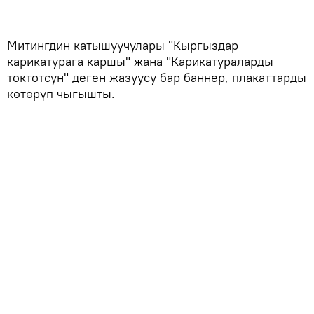
Митингдин катышуучулары "Кыргыздар
карикатурага каршы" жана "Карикатураларды
токтотсун" деген жазуусу бар баннер, плакаттарды
көтөрүп чыгышты.