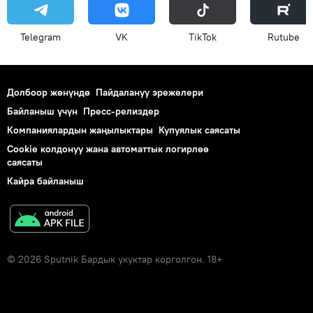
Telegram
VK
ТikТоk
Rutube
Долбоор жөнүндө
Пайдалануу эрежелери
Байланыш үчүн
Пресс-релиздер
Компаниялардын жаңылыктары
Купуялык саясаты
Cookie колдонуу жана автоматтык логирлөө
саясаты
Кайра байланыш
© 2026 Sputnik Бардык укуктар корголгон. 18+