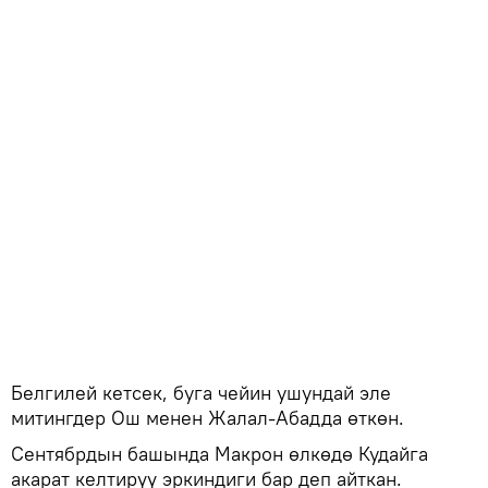
Белгилей кетсек, буга чейин ушундай эле
митингдер Ош менен Жалал-Абадда өткөн.
Сентябрдын башында Макрон өлкөдө Кудайга
акарат келтирүү эркиндиги бар деп айткан.