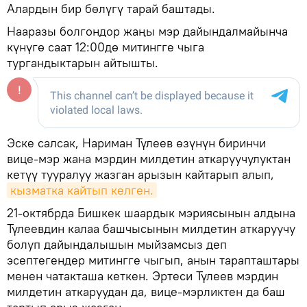
Алардын бир бөлүгү тарай баштады.
Нааразы болгондор жаңы мэр дайындалмайынча
күнүгө саат 12:00дө митингге чыга
тургандыктарын айтышты.
Эске салсак, Нариман Түлеев өзүнүн биринчи
вице-мэр жана мэрдин милдетин аткаруучулуктан
кетүү тууралуу жазган арызын кайтарып алып,
кызматка кайтып келген.
21-октябрда Бишкек шаардык мэриясынын алдына
Түлеевдин калаа башчысынын милдетин аткаруучу
болуп дайындалышын мыйзамсыз деп
эсептегендер митингге чыгып, анын тарапташтары
менен чатакташа кеткен. Эртеси Түлеев мэрдин
милдетин аткаруудан да, вице-мэрликтен да баш