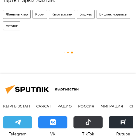
тартып арыз жазган.
Жаңылыктар
Коом
Кыргызстан
Бишкек
Бишкек мэриясы
митинг
Кыргызстан
КЫРГЫЗСТАН
САЯСАТ
РАДИО
РОССИЯ
МИГРАЦИЯ
СП
Telegram
VK
ТikТоk
Rutube