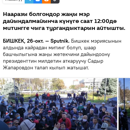
Нааразы болгондор жаңы мэр
дайындалмайынча күнүгө саат 12:00дө
митингге чыга тургандыктарын айтышты.
БИШКЕК, 26-окт. — Sputnik.
Бишкек мэриясынын
алдында кайрадан митинг болуп, шаар
башчылыгына жаңы жетекчини дайындоону
президенттин милдетин аткаруучу Садыр
Жапаровдон талап кылып жатышат.