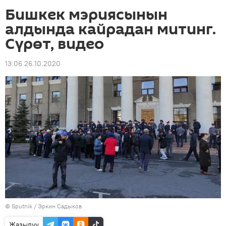
Бишкек мэриясынын
алдында кайрадан митинг.
Сүрөт, видео
13:06 26.10.2020
©
Sputnik
/ Эркин Садыков
Жазылуу