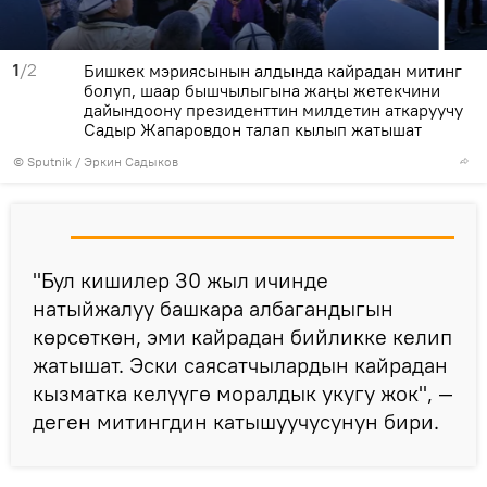
1
/2
Бишкек мэриясынын алдында кайрадан митинг
болуп, шаар бышчылыгына жаңы жетекчини
дайындоону президенттин милдетин аткаруучу
Садыр Жапаровдон талап кылып жатышат
©
Sputnik
/ Эркин Садыков
"Бул кишилер 30 жыл ичинде
натыйжалуу башкара албагандыгын
көрсөткөн, эми кайрадан бийликке келип
жатышат. Эски саясатчылардын кайрадан
кызматка келүүгө моралдык укугу жок", —
деген митингдин катышуучусунун бири.