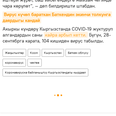
чара көрүлөт", — деп билдиришти штабдан.
Вирус күчөп бараткан Баткендин экинчи толкунга 
даярдыгы кандай
Акыркы күндөрү Кыргызстанда COVID-19 жуктуруп
алгандардын саны
кайра арбып кетти.
Бүгүн, 28-
сентябрга карата, 104 кишиден вирус табылды.
Жаңылыктар
Коом
Кыргызстан
Баткен облусу
коронавирус
чектөө
Коронавируска байланыштуу Кыргызстандагы кырдаал