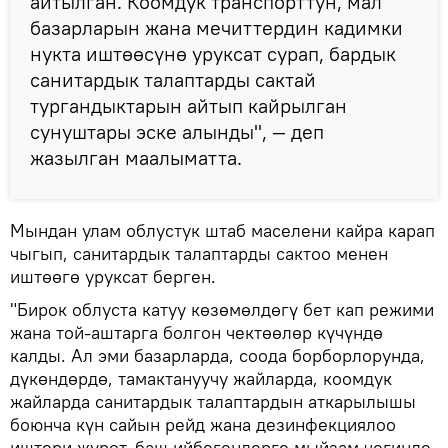
айтылган. Коомдук транспорттун, мал
базарларын жана мечиттердин кадимки
нукта иштөөсүнө уруксат сурап, бардык
санитардык талаптарды сактай
тургандыктарын айтып кайрылган
сунуштары эске алынды", — деп
жазылган маалыматта.
Мындан улам облустук штаб маселени кайра карап
чыгып, санитардык талаптарды сактоо менен
иштөөгө уруксат берген.
"Бирок облуста катуу көзөмөлдөгү бет кап режими
жана той-аштарга болгон чектөөлөр күчүндө
калды. Ал эми базарларда, соода борборлорунда,
дүкөндөрдө, тамактануучу жайларда, коомдук
жайларда санитардык талаптардын аткарылышы
боюнча күн сайын рейд жана дезинфекциялоо
иштери жүрөт, баш ийбегендерге мыйзам чегинде