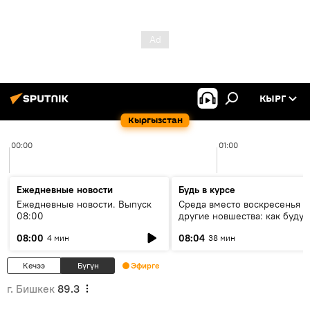
КЫРГ
Кыргызстан
00:00
01:00
Ежедневные новости
Будь в курсе
Ежедневные новости. Выпуск
Среда вместо воскресенья и
08:00
другие новшества: как будут
проходить выборы в КР?
08:00
08:04
4 мин
38 мин
Кечээ
Бүгүн
Эфирге
г. Бишкек
89.3