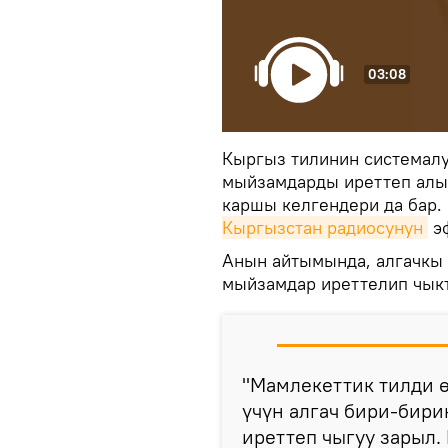
03:08
Кыргыз тилинин системалу
мыйзамдарды иреттеп алыш
каршы келгендери да бар.
Кыргызстан радиосунун
эф
Анын айтымында, алгачкы 
мыйзамдар иреттелип чык
"Мамлекеттик тилди ө
үчүн алгач бири-бир
иреттеп чыгуу зарыл.