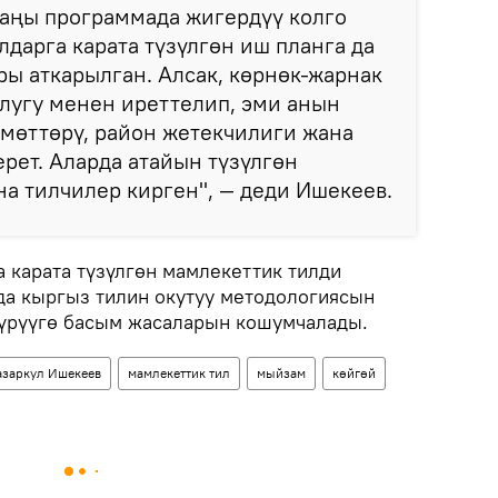
жаңы программада жигердүү колго
лдарга карата түзүлгөн иш планга да
ы аткарылган. Алсак, көрнөк-жарнак
лугу менен иреттелип, эми анын
мөттөрү, район жетекчилиги жана
рет. Аларда атайын түзүлгөн
а тилчилер кирген", — деди Ишекеев.
 карата түзүлгөн мамлекеттик тилди
а кыргыз тилин окутуу методологиясын
түрүүгө басым жасаларын кошумчалады.
заркул Ишекеев
мамлекеттик тил
мыйзам
көйгөй