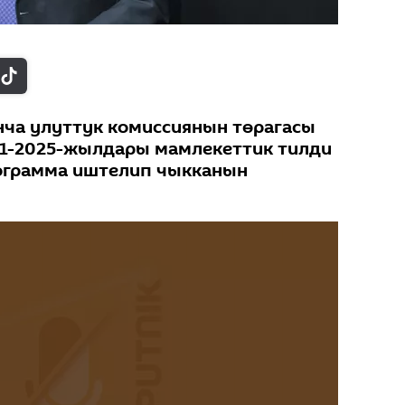
ча улуттук комиссиянын төрагасы
21-2025-жылдары мамлекеттик тилди
ограмма иштелип чыкканын