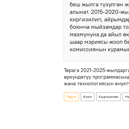
беш жылга түзүлгөн 
алынат. 2015-2020-жы
киргизилип, айрымдар
боюнча мыйзамдар то
мазмунуна да айыл өк
шаар мэриясы жооп бе
комиссиянын курамын
Төрага 2021-2025-жылдарга
өркүндөтүү программасынд
жана технологиясын өнүк
Радио
Коом
Кыргызстан
На