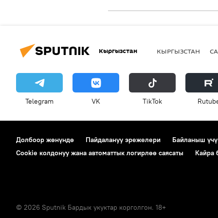
Кыргызстан
КЫРГЫЗСТАН
СА
Telegram
VK
ТikТоk
Rutub
Долбоор жөнүндө
Пайдалануу эрежелери
Байланыш үчү
Cookie колдонуу жана автоматтык логирлөө саясаты
Кайра
© 2026 Sputnik Бардык укуктар корголгон. 18+