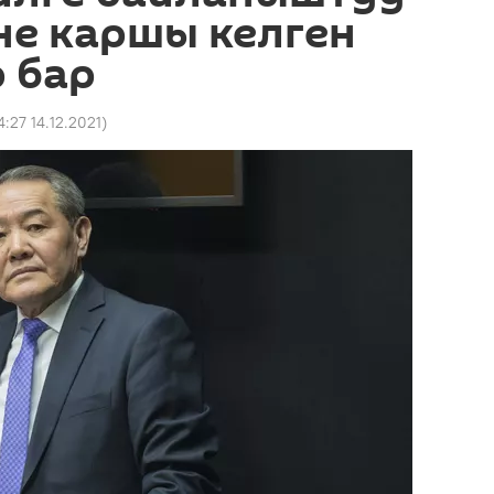
не каршы келген
 бар
4:27 14.12.2021
)