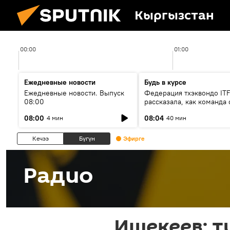
Кыргызстан
00:00
01:00
Ежедневные новости
Будь в курсе
Ежедневные новости. Выпуск
Федерация тхэквондо IT
08:00
рассказала, как команда 
жертвой мошенников
08:00
08:04
4 мин
40 мин
Кечээ
Бүгүн
Эфирге
Радио
Ишекеев: 