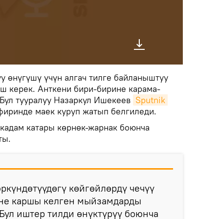
у өнүгүшү үчүн алгач тилге байланыштуу
 керек. Анткени бири-бирине карама-
 Бул тууралуу Назаркул Ишекеев
Sputnik 
иринде маек куруп жатып белгиледи.
кадам катары көрнөк-жарнак боюнча
ты.
ркүндөтүүдөгү көйгөйлөрдү чечүү
ине каршы келген мыйзамдарды
 Бул иштер тилди өнүктүрүү боюнча