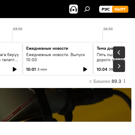
РУС
КЫРГ
03:00
04:00
Ежедневные новости
Тема дня
ага берүү
Ежедневные новости. Выпуск
Пять ошибок котор
 талаптар
10:00
дорого обойтись п
жилья
10:01
10:04
3 мин
39 мин
г. Бишкек
89.3