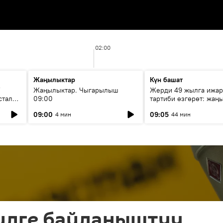
02:00
Жаңылыктар
Күн башат
F
Жаңылыктар. Чыгарылыш
Жерди 49 жылга ижар
стала
09:00
тартиби өзгөрөт: жаңы
эмнени көздөйт?
09:00
09:05
4 мин
44 мин
тилге байланыштуу