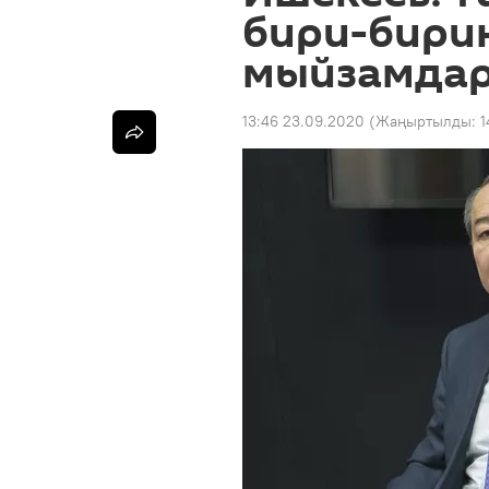
бири-бири
мыйзамдар
13:46 23.09.2020
(Жаңыртылды:
1