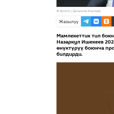
©
Sputnik
/ Дильноза Алымова
Жазылуу
Мамлекеттик тил боюн
Назаркул Ишекеев 20
өнүктүрүү боюнча пр
билдирди.