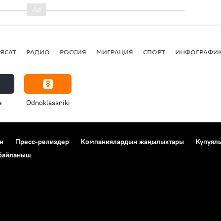
ЯСАТ
РАДИО
РОССИЯ
МИГРАЦИЯ
СПОРТ
ИНФОГРАФИ
e
Odnoklassniki
н
Пресс-релиздер
Компаниялардын жаңылыктары
Купуял
 байланыш