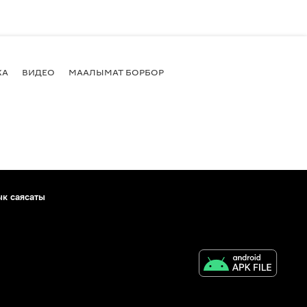
КА
ВИДЕО
МААЛЫМАТ БОРБОР
ык саясаты