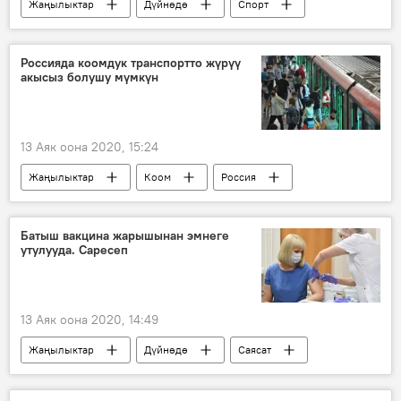
Жаңылыктар
Дүйнөдө
Спорт
Видео
Мультимедиа
UFC
нокаут
мелдеш
Россияда коомдук транспортто жүрүү
акысыз болушу мүмкүн
13 Аяк оона 2020, 15:24
Жаңылыктар
Коом
Россия
Дүйнөдө
коомдук транспорт
долбоорлор
акы
Батыш вакцина жарышынан эмнеге
утулууда. Саресеп
13 Аяк оона 2020, 14:49
Жаңылыктар
Дүйнөдө
Саясат
АКШ
коронавирус
вакцина