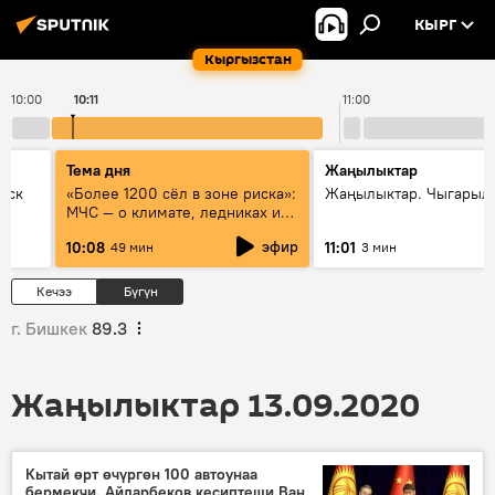
КЫРГ
Кыргызстан
10:00
10:11
11:00
Тема дня
Жаңылыктар
уск
«Более 1200 сёл в зоне риска»:
Жаңылыктар. Чыгарылы
МЧС — о климате, ледниках и
системе оповещения
эфир
10:08
11:01
49 мин
3 мин
населения
Кечээ
Бүгүн
г. Бишкек
89.3
Жаңылыктар 13.09.2020
Кытай өрт өчүргөн 100 автоунаа
бермекчи. Айдарбеков кесиптеши Ван