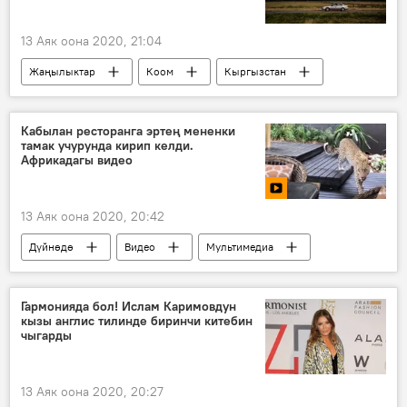
13 Аяк оона 2020, 21:04
Жаңылыктар
Коом
Кыргызстан
аба ырайы
Кабылан ресторанга эртең мененки
тамак учурунда кирип келди.
Африкадагы видео
13 Аяк оона 2020, 20:42
Дүйнөдө
Видео
Мультимедиа
Видеоклуб
Түштүк Африка Республикасы
мейманкана
ресторан
кабылан
Гармонияда бол! Ислам Каримовдун
кызы англис тилинде биринчи китебин
чыгарды
13 Аяк оона 2020, 20:27