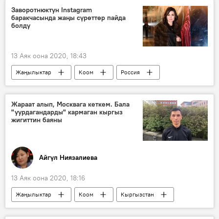
Австрия
коронавирус
карантин
Заворотнюктун Instagram
баракчасында жаңы сүрөттөр пайда
экинчи толкун
болду
13 Аяк оона 2020, 18:43
Жаңылыктар
Коом
Россия
Дүйнөдө
Анастасия Заворотнюк
оору
Жараат алып, Москвага кеткем. Бала
"уурдагандарды" кармаган кыргыз
Анастасия Заворотнюк кабылган дарт
жигиттин баяны
Сүрөт
Айгүл Ниязалиева
13 Аяк оона 2020, 18:16
Жаңылыктар
Коом
Кыргызстан
Миграция
Россия
Дүйнөдө