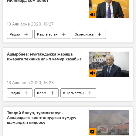
миллиард сом бөлөт
13 Аяк оона 2020, 16:27
Радио
Кыргызстан
Экономика
ишкердик
коронавирус
кепилдик
насыя
Ашырбаев: муктаждыкка жараша
ижарага техника алып көмүр казабыз
13 Аяк оона 2020, 16:23
Радио
Коом
Кыргызстан
көмүр
техника
насыя
Тоодой болуп, түрмөктөлүп.
Анкарадагы кооптондурган кумдуу
шамалдын видеосу