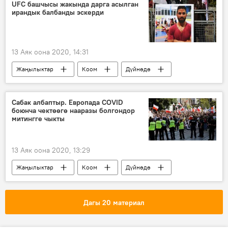
сыноо
каршылык
UFC башчысы жакында дарга асылган
ирандык балбанды эскерди
"Спутник V" вакцинасы
Россия
13 Аяк оона 2020, 14:31
Жаңылыктар
Коом
Дүйнөдө
Спорт
Иран
өлүм жазасы
Дана Уайт
UFC
Сабак албаптыр. Европада COVID
боюнча чектөөгө нааразы болгондор
митингге чыкты
13 Аяк оона 2020, 13:29
Жаңылыктар
Коом
Дүйнөдө
Германия
Польша
нааразычылык акциясы
карантин
Дагы 20 материал
чектөө
Дүйнөгө жайылган коронавирус