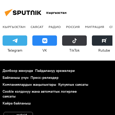
Кыргызстан
КЫРГЫЗСТАН
САЯСАТ
РАДИО
РОССИЯ
МИГРАЦИЯ
СП
Telegram
VK
ТikТоk
Rutube
Долбоор жөнүндө
Пайдалануу эрежелери
Байланыш үчүн
Пресс-релиздер
Компаниялардын жаңылыктары
Купуялык саясаты
Cookie колдонуу жана автоматтык логирлөө
саясаты
Кайра байланыш