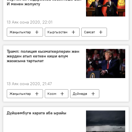
И менен жолукту
13 Аяк оона 2020, 22:01
Жаңылыктар
Кыргызстан
Саясат
Кытай
ТИМ
Чыңгыз Айдарбеков
кызматташуу
жолугушуу
Трамп: полиция кызматкерлерин жөн
жерден атып кеткен киши өлүм
жазасына тартылат
13 Аяк оона 2020, 21:47
Жаңылыктар
Коом
Дүйнөдө
АКШ
Калифорния
полиция
өлүм жазасы
Дүйшөмбүгө карата аба ырайы