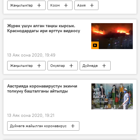
Жаңылыктар
Коом
Азия
Дүйнөдө
Лола Каримова
китеп
эмгек
Жүрөк үшүн алган таңкы кырсык.
Краснодардагы ири өрттүн видеосу
13 Аяк оона 2020, 19:49
Жаңылыктар
Окуялар
Дүйнөдө
Россия
Видео
Мультимедиа
Краснодар
өрт
көп кабаттуу үй
Австрияда коронавирустун экинчи
толкуну башталганы айтылды
13 Аяк оона 2020, 19:21
Дүйнөгө жайылган коронавирус
Жаңылыктар
Коом
Дүйнөдө