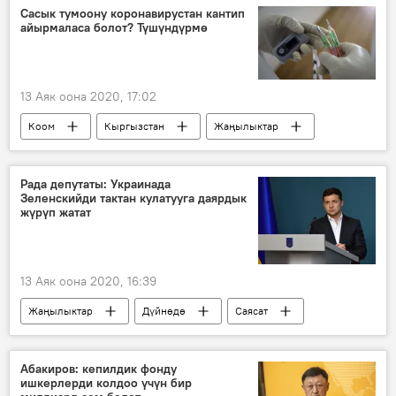
Москва
жөө күлүк
пранкер
Сасык тумоону коронавирустан кантип
айырмаласа болот? Түшүндүрмө
бала
куткаруу
13 Аяк оона 2020, 17:02
Коом
Кыргызстан
Жаңылыктар
сасык тумоо
коронавирус
оору
белги
министрлик
Рада депутаты: Украинада
Зеленскийди тактан кулатууга даярдык
Коронавируска байланыштуу Кыргызстандагы кырдаал
жүрүп жатат
13 Аяк оона 2020, 16:39
Жаңылыктар
Дүйнөдө
Саясат
Украина
Владимир Зеленский
мамлекеттик төңкөрүш
Абакиров: кепилдик фонду
ишкерлерди колдоо үчүн бир