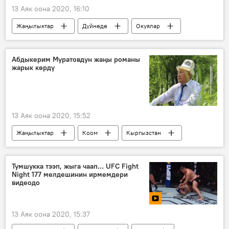
13 Аяк оона 2020, 16:10
Жаңылыктар
Дүйнөдө
Окуялар
Видео
Мультимедиа
Түркия
шамал
автотыгын
Абдыкерим Муратовдун жаңы романы
жарык көрдү
13 Аяк оона 2020, 15:52
Жаңылыктар
Коом
Кыргызстан
Маданият
Абдыкерим Муратов
китеп
роман
Тумшукка тээп, жыга чаап… UFC Fight
Night 177 мелдешинин ирмемдери
видеодо
13 Аяк оона 2020, 15:37