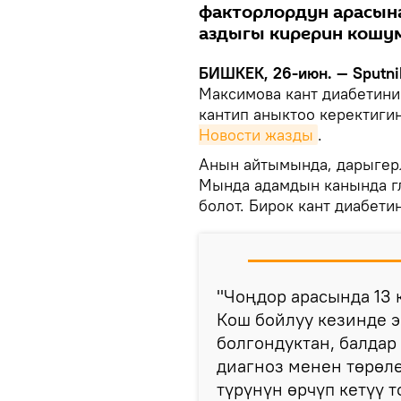
факторлордун арасын
аздыгы кирерин кошу
БИШКЕК, 26-июн. — Sputni
Максимова кант диабетини
кантип аныктоо керектиги
Новости жазды
.
Анын айтымында, дарыгерл
Мында адамдын канында г
болот. Бирок кант диабети
"Чоңдор арасында 13 
Кош бойлуу кезинде 
болгондуктан, балдар
диагноз менен төрөлө
түрүнүн өрчүп кетүү 