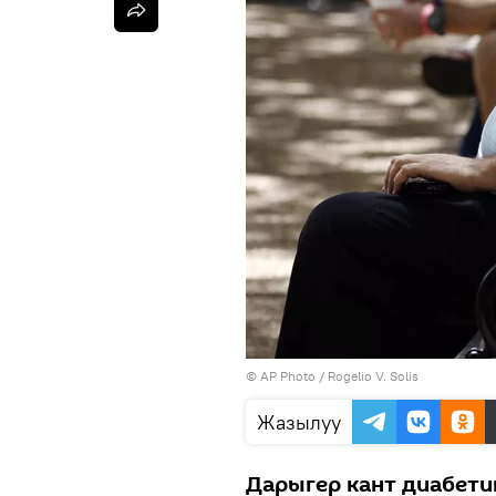
©
AP Photo
/ Rogelio V. Solis
Жазылуу
Дарыгер кант диабети