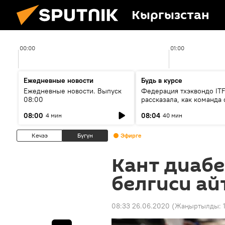
Кыргызстан
00:00
01:00
Ежедневные новости
Будь в курсе
Ежедневные новости. Выпуск
Федерация тхэквондо IT
08:00
рассказала, как команда 
жертвой мошенников
08:00
08:04
4 мин
40 мин
Кечээ
Бүгүн
Эфирге
Кант диаб
белгиси а
08:33 26.06.2020
(Жаңыртылды: