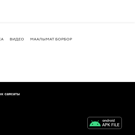
КА
ВИДЕО
МААЛЫМАТ БОРБОР
ык саясаты