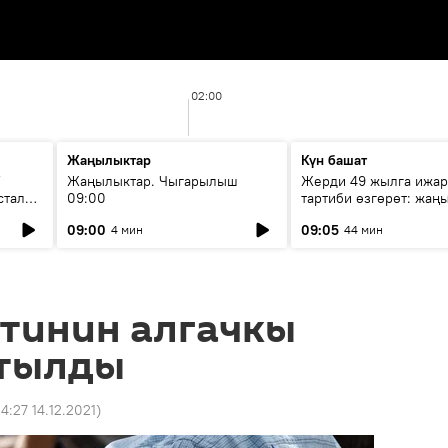
02:00
Жаңылыктар
Күн башат
F
Жаңылыктар. Чыгарылыш
Жерди 49 жылга ижар
стала
09:00
тартиби өзгөрөт: жаңы
эмнени көздөйт?
09:00
09:05
4 мин
44 мин
етинин алгачкы
йтылды
14:27 14.12.2021
)