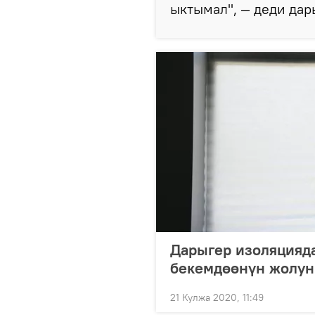
ыктымал", — деди дар
Дарыгер изоляцияд
бекемдөөнүн жолун
21 Кулжа 2020, 11:49