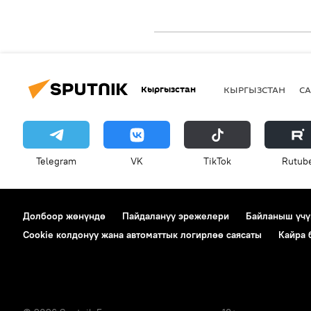
Кыргызстан
КЫРГЫЗСТАН
СА
Telegram
VK
ТikТоk
Rutub
Долбоор жөнүндө
Пайдалануу эрежелери
Байланыш үчү
Cookie колдонуу жана автоматтык логирлөө саясаты
Кайра