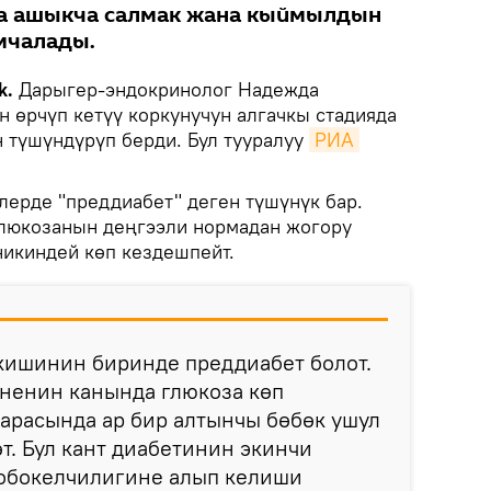
а ашыкча салмак жана кыймылдын
мчалады.
k.
Дарыгер-эндокринолог Надежда
н өрчүп кетүү коркунучун алгачкы стадияда
н түшүндүрүп берди. Бул тууралуу
РИА 
ерде "преддиабет" деген түшүнүк бар.
люкозанын деңгээли нормадан жогору
никиндей көп кездешпейт.
кишинин биринде преддиабет болот.
эненин канында глюкоза көп
 арасында ар бир алтынчы бөбөк ушул
т. Бул кант диабетинин экинчи
тобокелчилигине алып келиши