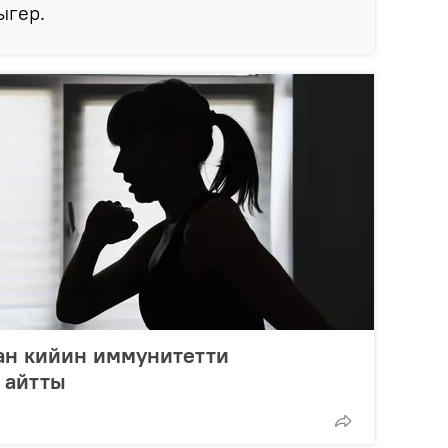
ыгер.
ан кийин иммунитетти
 айтты