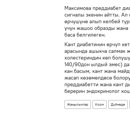
Максимова преддиабет диа
сигналы экенин айтты. Ал 
өрчүшүнө алып келбей тур
үчүн жашоо образды жана 
баса белгилеген.
Кант диабетинин өрчүп ке
арасында ашыкча салмак 
холестериндин көп болушу
140/90дон ылдый эмес) да
кан басым, кант жана май
жасап көзөмөлдөсө болору
преддиабетти жана кант д
берерин эндокринолог кош
Жаңылыктар
Коом
Дүйнөдө