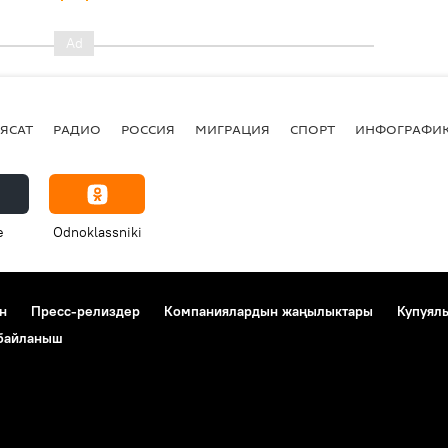
ЯСАТ
РАДИО
РОССИЯ
МИГРАЦИЯ
СПОРТ
ИНФОГРАФИ
e
Odnoklassniki
н
Пресс-релиздер
Компаниялардын жаңылыктары
Купуял
 байланыш