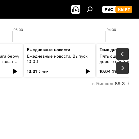
РУС
КЫРГ
03:00
04:00
Ежедневные новости
Тема дня
ага берүү
Ежедневные новости. Выпуск
Пять ошибок котор
 талаптар
10:00
дорого обойтись п
жилья
10:01
10:04
3 мин
39 мин
г. Бишкек
89.3