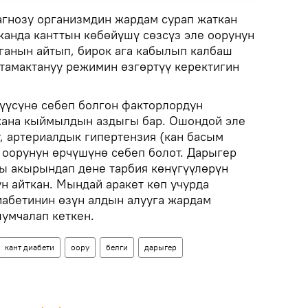
гнозу организмдин жардам сурап жаткан
канда канттын көбөйүшү сөзсүз эле оорунун
ганын айтып, бирок ага кабылып калбаш
тамактануу режимин өзгөртүү керектигин
түүсүнө себеп болгон факторлордун
жана кыймылдын аздыгы бар. Ошондой эле
, артериалдык гипертензия (кан басым
 оорунун өрчүшүнө себеп болот. Дарыгер
ды акырындап дене тарбия көнүгүүлөрүн
н айткан. Мындай аракет көп учурда
иабетинин өзүн алдын алууга жардам
умчалап кеткен.
кант диабети
оору
белги
дарыгер