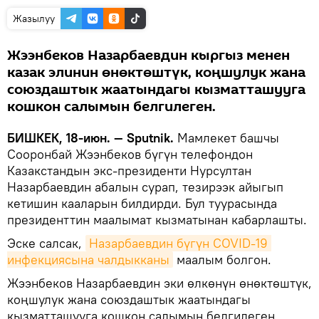
Жазылуу
Жээнбеков Назарбаевдин кыргыз менен
казак элинин өнөктөштүк, коңшулук жана
союздаштык жаатындагы кызматташууга
кошкон салымын белгилеген.
БИШКЕК, 18-июн. — Sputnik.
Мамлекет башчы
Сооронбай Жээнбеков бүгүн телефондон
Казакстандын экс-президенти Нурсултан
Назарбаевдин абалын сурап, тезирээк айыгып
кетишин кааларын билдирди. Бул туурасында
президенттин маалымат кызматынан кабарлашты.
Эске салсак,
Назарбаевдин бүгүн COVID-19 
инфекциясына чалдыкканы
маалым болгон.
Жээнбеков Назарбаевдин эки өлкөнүн өнөктөштүк,
коңшулук жана союздаштык жаатындагы
кызматташууга кошкон салымын белгилеген.