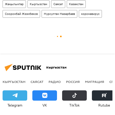
Жаңылыктар
Кыргызстан
Саясат
Казакстан
Сооронбай Жээнбеков
Нурсултан Назарбаев
коронавирус
Кыргызстан
КЫРГЫЗСТАН
САЯСАТ
РАДИО
РОССИЯ
МИГРАЦИЯ
СП
Telegram
VK
ТikТоk
Rutube