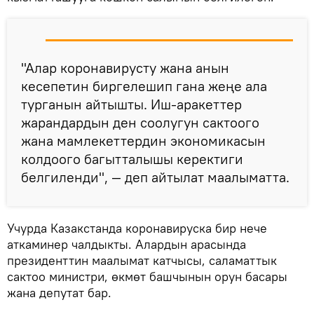
"Алар коронавирусту жана анын
кесепетин биргелешип гана жеңе ала
турганын айтышты. Иш-аракеттер
жарандардын ден соолугун сактоого
жана мамлекеттердин экономикасын
колдоого багытталышы керектиги
белгиленди", — деп айтылат маалыматта.
Учурда Казакстанда коронавируска бир нече
аткаминер чалдыкты. Алардын арасында
президенттин маалымат катчысы, саламаттык
сактоо министри, өкмөт башчынын орун басары
жана депутат бар.