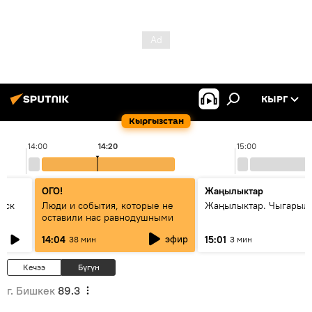
КЫРГ
Кыргызстан
14:00
14:20
15:00
ОГО!
Жаңылыктар
уск
Люди и события, которые не
Жаңылыктар. Чыгарыл
оставили нас равнодушными
эфир
14:04
15:01
38 мин
3 мин
Кечээ
Бүгүн
г. Бишкек
89.3