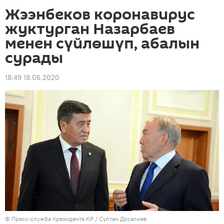
Жээнбеков коронавирус
жуктурган Назарбаев
менен сүйлөшүп, абалын
сурады
18:49 18.06.2020
©
Пресс-служба президента КР / Султан Досалиев