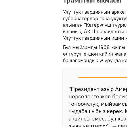
Трамптын ыкмасы
Улуттук гвардиянын араке
губернаторлор гана укукт
алынган "Көтөрүлүш туура
ылайык, АКШ президенти к
Улуттук гвардиянын ишин 
Бул мыйзамды 1968-жылы 
өлтүрүлгөндөн кийин жан
башаламандык учурунда к
"Президент азыр Аме
нерселерге жол берил
тоноочулук, мыйзамс
чыдабашыбыз керек. 
акциясы эмес, бул к
зыян келтирүү", — де