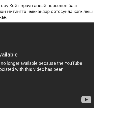
ору Кейт Браун андай нерседен баш
нен митингге чыккандар ортосунда кагылыш
кан.