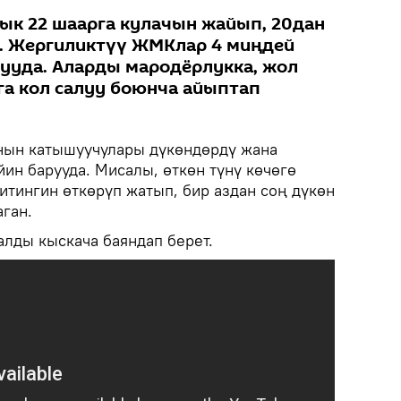
к 22 шаарга кулачын жайып, 20дан
у. Жергиликтүү ЖМКлар 4 миңдей
ууда. Аларды мародёрлукка, жол
га кол салуу боюнча айыптап
ын катышуучулары дүкөндөрдү жана
ин барууда. Мисалы, өткөн түнү көчөгө
итингин өткөрүп жатып, бир аздан соң дүкөн
ган.
алды кыскача баяндап берет.