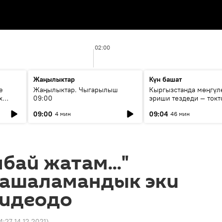
02:00
Жаңылыктар
Күн башат
е
Жаңылыктар. Чыгарылыш
Кыргызстанда мөңгүл
х
09:00
эриши тездеди — токт
мүмкүн эмеспи?
09:00
09:04
4 мин
46 мин
бай жатам..."
ашаламандык эки
видеодо
4:27 14.12.2021
)