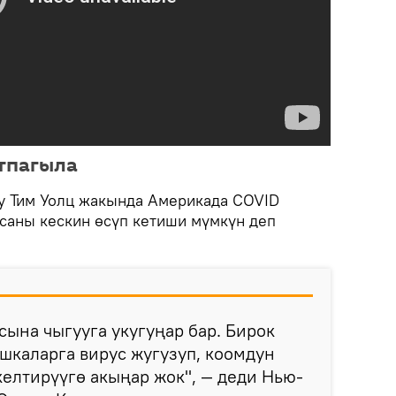
тпагыла
у Тим Уолц жакында Америкада COVID
саны кескин өсүп кетиши мүмкүн деп
ына чыгууга укугуңар бар. Бирок
шкаларга вирус жугузуп, коомдун
елтирүүгө акыңар жок", — деди Нью-