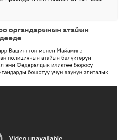
гоо органдарынын атайын
лдөөдө
арр Вашингтон менен Майамиге
ан полициянын атайын бөлүктөрүн
Ал эми Федералдык иликтөө бюросу
нгандарды бошотуу үчүн өзүнүн элиталык