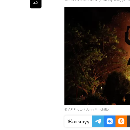
©
AP Photo
/ John Minchillo
Жазылуу