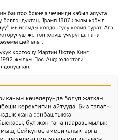
тин баштоо боюнча чечимди кабыл алууга
уу болгондуктан, Трамп 1807-жылы кабыл
луу" мыйзамды колдонгусу келип турат. Ага
өтөрүлүш же төңкөрүш учурунда гана
көзөмөлдөй алат.
укук коргоочу Мартин Лютер Кинг
а 1992-жылкы Лос-Анджелестеги
олдонушкан.
риканын көчөлөрүндө болуп жаткан
беши керектигин айтууда. Биз талап-
ыздык жана ээнбаштыкка
Кыскасы, бул жөн гана нааразычылык
ылмыш, бейкүнөө америкалыктарга
ди президенттин маалымат катчысы