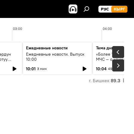
РУС
КЫРГ
03:00
04:00
Ежедневные новости
Тема дня
өрдүн
Ежедневные новости. Выпуск
«Более 1200 сёл в 
отуу
10:00
МЧС — о климате, 
системе оповещен
10:01
10:04
3 мин
49 мин
населения
г. Бишкек
89.3