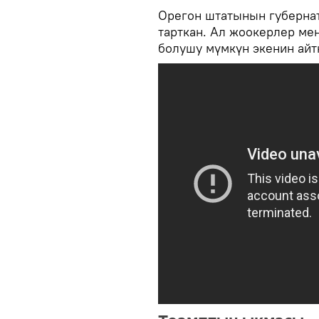
Орегон штатынын губернат
тарткан. Ал жоокерлер ме
болушу мүмкүн экенин айт