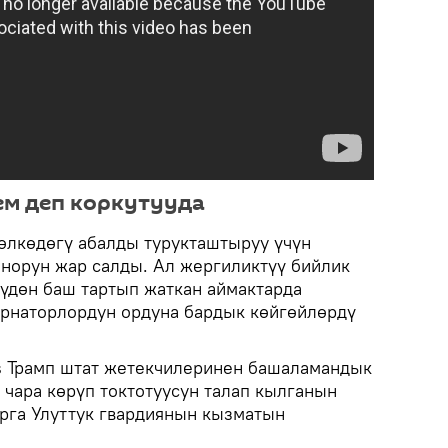
ем деп коркутууда
өлкөдөгү абалды турукташтыруу үчүн
норун жар салды. Ал жергиликтүү бийлик
үүдөн баш тартып жаткан аймактарда
ернаторлордун ордуна бардык көйгөйлөрдү
s Трамп штат жетекчилеринен башаламандык
 чара көрүп токтотуусун талап кылганын
арга Улуттук гвардиянын кызматын