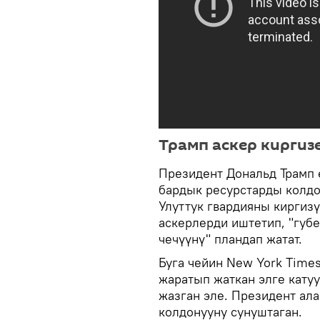
Трамп аскер киргиз
Президент Дональд Трамп 
бардык ресурстарды колдо
Улуттук гвардияны киргиз
аскерлерди иштетип, "губ
чечүүнү" пландап жатат.
Буга чейин New York Time
жаратып жаткан элге катуу
жазган эле. Президент ал
колдонууну сунуштаган.