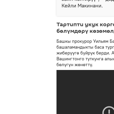
Кейли Макинани.
Тартипти укук кор
бөлүмдөрү көзөмө
Башкы прокурор Уильям Б
башаламандыкты баса тург
жиберүүгө буйрук берди. 
Вашингтонго туткунга алы
бөлүгүн жөнөттү.