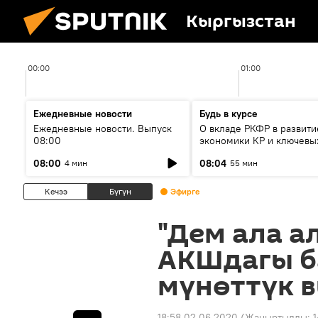
Кыргызстан
00:00
01:00
Ежедневные новости
Будь в курсе
Ежедневные новости. Выпуск
О вкладе РКФР в развити
08:00
экономики КР и ключевы
секторах до 2030 года
08:00
08:04
4 мин
55 мин
Кечээ
Бүгүн
Эфирге
"Дем ала ал
АКШдагы б
мүнөттүк 
18:58 02.06.2020
(Жаңыртылды:
1