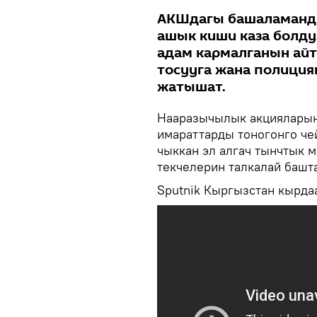
АКШдагы башаламанды
ашык киши каза болд
адам кармалганын айт
тосууга жана полиция
жатышат.
Нааразычылык акцияларын
имараттарды тоногонго чей
чыккан эл алгач тынчтык м
текчелерин талкалай башта
Sputnik Кыргызстан кырда