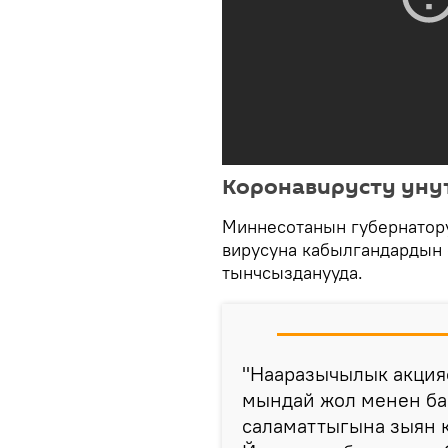
Коронавирусту уну
Миннесотанын губернатор
вирусуна кабылгандардын 
тынчсызданууда.
"Нааразычылык акцияс
мындай жол менен ба
саламаттыгына зыян к