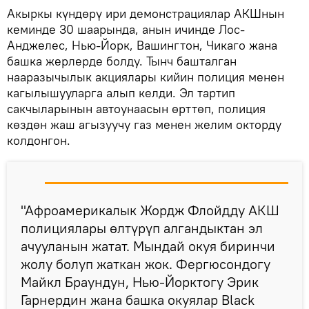
Акыркы күндөрү ири демонстрациялар АКШнын
кеминде 30 шаарында, анын ичинде Лос-
Анджелес, Нью-Йорк, Вашингтон, Чикаго жана
башка жерлерде болду. Тынч башталган
нааразычылык акциялары кийин полиция менен
кагылышууларга алып келди. Эл тартип
сакчыларынын автоунаасын өрттөп, полиция
көздөн жаш агызуучу газ менен желим окторду
колдонгон.
"Афроамерикалык Жордж Флойдду АКШ
полициялары өлтүрүп алгандыктан эл
ачууланын жатат. Мындай окуя биринчи
жолу болуп жаткан жок. Фергюсондогу
Майкл Браундун, Нью-Йорктогу Эрик
Гарнердин жана башка окуялар Black