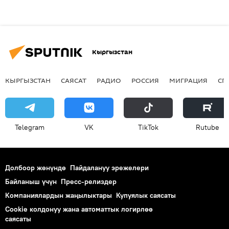
Кыргызстан
КЫРГЫЗСТАН
САЯСАТ
РАДИО
РОССИЯ
МИГРАЦИЯ
СП
Telegram
VK
ТikТоk
Rutube
Долбоор жөнүндө
Пайдалануу эрежелери
Байланыш үчүн
Пресс-релиздер
Компаниялардын жаңылыктары
Купуялык саясаты
Cookie колдонуу жана автоматтык логирлөө
саясаты