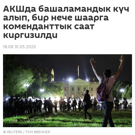
АКШда башаламандык күч
алып, бир нече шаарга
коменданттык саат
киргизилди
18:08 31.05.2020
©
REUTERS
/ TOM BRENNER