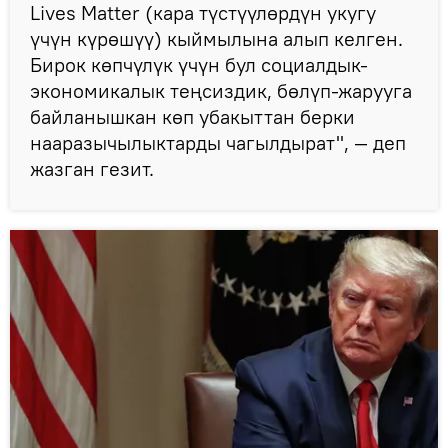
Lives Matter (кара түстүүлөрдүн укугу
үчүн күрөшүү) кыймылына алып келген.
Бирок көпчүлүк үчүн бул социалдык-
экономикалык теңсиздик, бөлүп-жарууга
байланышкан көп убакыттан берки
нааразычылыктарды чагылдырат", — деп
жазган гезит.