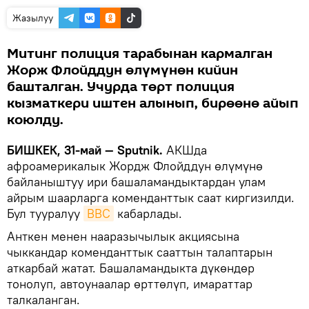
Жазылуу
Митинг полиция тарабынан кармалган
Жорж Флойддун өлүмүнөн кийин
башталган. Учурда төрт полиция
кызматкери иштен алынып, бирөөнө айып
коюлду.
БИШКЕК, 31-май — Sputnik.
АКШда
афроамерикалык Жордж Флойддун өлүмүнө
байланыштуу ири башаламандыктардан улам
айрым шаарларга коменданттык саат киргизилди.
Бул тууралуу
BBC
кабарлады.
Анткен менен нааразычылык акциясына
чыккандар коменданттык сааттын талаптарын
аткарбай жатат. Башаламандыкта дүкөндөр
тонолуп, автоунаалар өрттөлүп, имараттар
талкаланган.