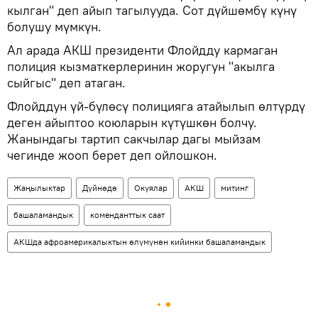
кылган" деп айып тагылууда. Сот дүйшөмбү күнү
болушу мүмкүн.
Ал арада АКШ президенти Флойдду кармаган
полиция кызматкерлеринин жоругун "акылга
сыйгыс" деп атаган.
Флойддун үй-бүлөсү полицияга атайылып өлтүрдү
деген айыптоо коюларын күтүшкөн болчу.
Жанындагы тартип сакчылар дагы мыйзам
чегинде жооп берет деп ойлошкон.
Жаңылыктар
Дүйнөдө
Окуялар
АКШ
митинг
башаламандык
коменданттык саат
АКШда афроамерикалыктын өлүмүнөн кийинки башаламандык