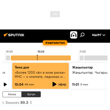
КЫРГ
Кыргызстан
10:00
10:25
11:00
Тема дня
Жаңылыктар
уск
«Более 1200 сёл в зоне риска»:
Жаңылыктар. Чыгарылы
МЧС — о климате, ледниках и
системе оповещения
эфир
10:04
11:01
49 мин
3 мин
населения
Кечээ
Бүгүн
г. Бишкек
89.3