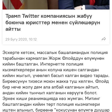
Трамп Twitter компаниясын жабуу
боюнча юристтер менен сүйлөшөрүн
айтты
29 Бугу 2020, 10:12
Эскерте кетсек, массалык башаламандык полиция
тарабынан кармалган Жорж Флойддун өлүмүнөн
кийин башталган. Интернетте полиция
кызматкерлери анын колуна кишен салгандан
кийин жыгып, үчөөлөп басып калган видео тарады.
Бирөөсүнүн тизеси моюн жакка туш келген. Флойд
бир нече жолу дем ала албай калганын айтып,
андан кийин тынчып калганын көрүүгө болот.
Эркек киши реанимацияда көз жумган. Митинг
башталгандан кийин төрт полиция кызматкери
иштен алынып, бирөөнө "кокусунан өлүмгө дуушар