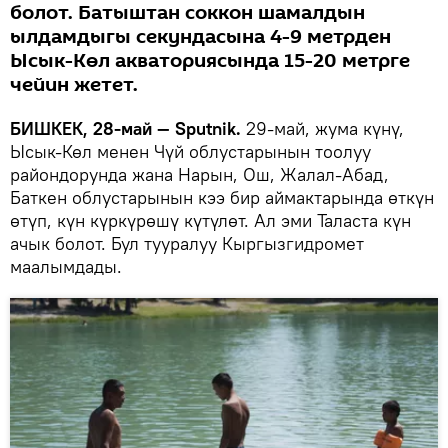
болот. Батыштан соккон шамалдын
ылдамдыгы секундасына 4-9 метрден
Ысык-Көл акваториясында 15-20 метрге
чейин жетет.
БИШКЕК, 28-май — Sputnik.
29-май, жума күнү,
Ысык-Көл менен Чүй облустарынын тоолуу
райондорунда жана Нарын, Ош, Жалал-Абад,
Баткен облустарынын кээ бир аймактарында өткүн
өтүп, күн күркүрөшү күтүлөт. Ал эми Таласта күн
ачык болот. Бул тууралуу Кыргызгидромет
маалымдады.