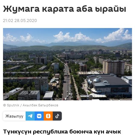
Жумага карата аба ырайы
21:02 28.05.2020
©
Sputnik / Акылбек Батырбеков
Жазылуу
Түнкүсүн республика боюнча күн ачык