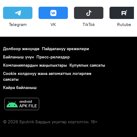
Telegram
VK
ТikТоk
Rutube
Долбоор жөнүндө
Пайдалануу эрежелери
Байланыш үчүн
Пресс-релиздер
Компаниялардын жаңылыктары
Купуялык саясаты
Cookie колдонуу жана автоматтык логирлөө
саясаты
Кайра байланыш
© 2026 Sputnik Бардык укуктар корголгон. 18+