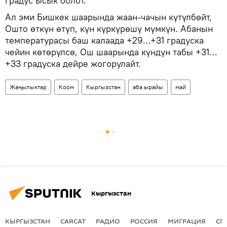
градус ысык болот.
Ал эми Бишкек шаарында жаан-чачын күтүлбөйт,
Ошто өткүн өтүп, күн күркүрөшү мүмкүн. Абанын
температурасы баш калаада +29…+31 градуска
чейин көтөрүлсө, Ош шаарында күндүн табы +31…
+33 градуска дейре жогорулайт.
Жаңылыктар
Коом
Кыргызстан
аба ырайы
май
Кыргызстан
КЫРГЫЗСТАН
САЯСАТ
РАДИО
РОССИЯ
МИГРАЦИЯ
СП