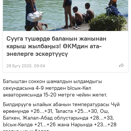
Сууга түшөрдө баланын жанынан
карыш жылбаңыз! ӨКМдин ата-
энелерге эскертүүсү
28 Бугу 2020, 09:04
Батыштан соккон шамалдын ылдамдыгы
секундасына 4-9 метрден Ысык-Көл
акваториясында 15-20 метрге чейин жетет.
Билдирүүгө ылайык абанын температурасы Чүй
өрөөнүндө +26…+31, Таласта +25…+30, Ош,
Баткен, Жалал-Абад облустарында +28…+33,
Ысык-Көлдө +21…+26 жана Нарында +23…+28