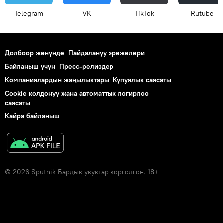
Telegram
VK
ТikТоk
Rutube
Долбоор жөнүндө
Пайдалануу эрежелери
Байланыш үчүн
Пресс-релиздер
Компаниялардын жаңылыктары
Купуялык саясаты
Cookie колдонуу жана автоматтык логирлөө
саясаты
Кайра байланыш
© 2026 Sputnik Бардык укуктар корголгон. 18+