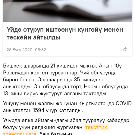
Үйдө отуруп иштөөнүн күнгөйү менен
тескейи айтылды
28 Бугу 2020, 08:32
Бишкек шаарында 21 кишиден чыкты. Анын 10у
Россиядан келген курсанттар. Чүй облусунда
бирөө болсо, Ош шаарында 35 кишиден
аныкталды. Ош облусунда төрт, Нарын облусунда
13 киши вирус жуктуруп алганы такталды.
Ушуну менен жалпы жонунан Кыргызстанда COVID
аныкталган 1594 учур катталды.
Учурда өлкө аймагындагы абал тууралуу кабардар
болуу үчүн редакция жүргүзгөн
тексттик 
трансляцияга
баш багыңыз.