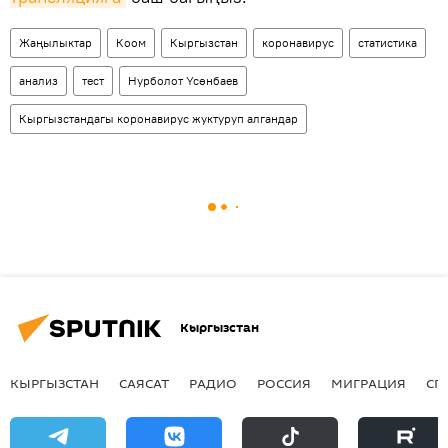
Жаңылыктар
Коом
Кыргызстан
коронавирус
статистика
анализ
тест
Нурболот Үсөнбаев
Кыргызстандагы коронавирус жуктуруп алгандар
Кыргызстан
КЫРГЫЗСТАН
САЯСАТ
РАДИО
РОССИЯ
МИГРАЦИЯ
СП