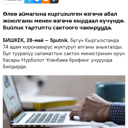
Өлкө аймагына киргизилген өзгөчө абал
жоюлганы менен өзгөчө кырдаал күчүндө.
Бийлик тартипти сактоого чакырууда.
БИШКЕК, 28-май — Sputnik.
Бүгүн Кыргызстанда
74 адам коронавирус жуктуруп алганы аныкталды.
Бул тууралуу саламаттык сактоо министринин орун
басары Нурболот Үсөнбаев брифинг учурунда
билдирди.