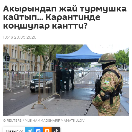
Акырындап жай турмушка
кайтып... Карантинде
коңшулар кантти?
10:46 20.05.2020
©
REUTERS
/ MUKHAMMADSHARIF MAMATKULOV
Жазылуу