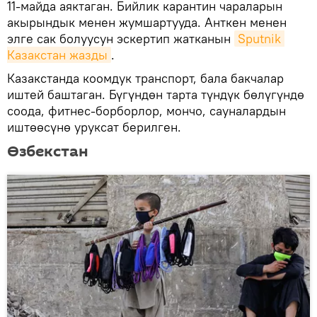
11-майда аяктаган. Бийлик карантин чараларын
акырындык менен жумшартууда. Анткен менен
элге сак болуусун эскертип жатканын
Sputnik 
Казакстан жазды
.
Казакстанда коомдук транспорт, бала бакчалар
иштей баштаган. Бүгүндөн тарта түндүк бөлүгүндө
соода, фитнес-борборлор, мончо, сауналардын
иштөөсүнө уруксат берилген.
Өзбекстан