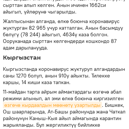
сырттан алып келген. Анын ичинен 1662си
айыгып, үйлөрүнө чыгарылды.
Жалпысынан алганда, өлкө боюнча коронавирус
жуктурган 82 965 учур катталган. Анын басымдуу
бөлүгү (78 244) айыгып, 4634ү каза болгон.
Ооруканада сырттан келгендерди кошкондо 87
адам дарыланууда.
Кыргызстан
Кыргызстанда коронавирус жуктуруп алгандардын
саны 1270 болуп, анын 910у айыкты. Тилекке
каршы, 14 киши каза тапкан.
11-майдан тарта айрым аймактардагы өзгөчө абал
режими алынып, ал эми өлкө боюнча киргизилген
өзгөчө кырдаалдын мөөнөтү узартылды
. Бишкек,
Ош шаарларында, Ат-Башы районунда жана Чаткал
районунун Каныш-Кыя айыл аймагында карантин
жарыяланды. Бул жергиликтүү бийликке