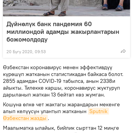
Дүйнөлүк банк пандемия 60
миллиондой адамды жакырлантарын
божомолдоду
20 Бугу 2020, 09:53
Өзбекстан коронавирус менен эффективдүү
күрөшүп жатканын статистикадан байкаса болот.
2855 адамдан COVID-19 табылса, анын 2338и
айыкты. Тилекке каршы, коронавирус жуктуруп
дарыланып жаткан 13 бейтап көз жумган.
Кошуна өлкө чет жактагы жарандарын мекенге
алып келүүсүн улантып жатканын
Sputnik 
Өзбекстан жазды
.
Маалыматка ылайык, бийлик сырттан 12 миңге