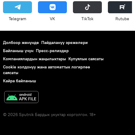
Telegram
VK
ТikТоk
Rutube
Долбоор жөнүндө
Пайдалануу эрежелери
Байланыш үчүн
Пресс-релиздер
Компаниялардын жаңылыктары
Купуялык саясаты
Cookie колдонуу жана автоматтык логирлөө
саясаты
Кайра байланыш
© 2026 Sputnik Бардык укуктар корголгон. 18+