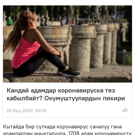
Кандай адамдар коронавируска тез
кабылбайт? Окумуштуулардын пикири
20 Бугу 2020, 09:20
Кытайда бир суткада коронавирус саналуу гана
адамдардан аныкталууда. 1708 адам коронавирусту