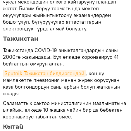
чукул мекендешин өлкөгө кайтарууну пландап
жатат. Билим берүү тармагында мектеп
окуучулары жыйынтыктоочу экзамендерден
бошотулуп, бүтүрүүчүлөр аттестаттарын
электрондук түрдө алмай болушту.
Тажикстан
Тажикстанда COVID-19 аныкталгандардын саны
2000ге жакындады. Бул өлкөдө коронавирус 41
бейтаптын өмүрүн алган.
Sputnik Тажикстан билдиргендей
, коңшу
мамлекетте пневмония менен жүрөк оорусунан
каза болгондордун саны арбын болуп жатканын
жазды.
Саламаттык сактоо министрлигинин маалыматына
ылайык, өлкөдө 10 жашка чейин бир да бөбөктөн
коронавирус табылган эмес.
Кытай