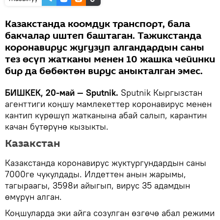
Казакстанда коомдук транспорт, бала
бакчалар иштеп баштаган. Тажикстанда
коронавирус жугузуп алгандардын саны
тез өсүп жатканы менен 10 жашка чейинки
бир да бөбөктөн вирус аныкталган эмес.
БИШКЕК, 20-май — Sputnik.
Sputnik Кыргызстан
агенттиги коңшу мамлекеттер коронавирус менен
кантип күрөшүп жатканына абай салып, карантин
качан бүтөрүнө кызыкты.
Казакстан
Казакстанда коронавирус жуктургундардын саны
7000ге чукулдады. Илдеттен анын жарымы,
тагыраагы, 3598и айыгып, вирус 35 адамдын
өмүрүн алган.
Коңшуларда эки айга созулган өзгөчө абал режими