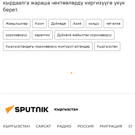
кырдаалга жараша чектөөлөрдү киргизүүгө укук
берет.
Жаңылыктар
Коом
Дүйнөдө
Азия
коңшу
чет өлкө
коронавирус
карантин
Дүйнөгө жайылган коронавирус
Кыргызстандагы коронавирус жуктуруп алгандар
Кыргызстан
Кыргызстан
КЫРГЫЗСТАН
САЯСАТ
РАДИО
РОССИЯ
МИГРАЦИЯ
СП