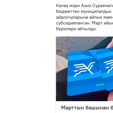
Калаа мэри Азиз Суракма
бюджеттен муниципалдык 
айдоочуларына айлык маян
субсидияланган. Март айы
берилери айтылды.
Марттын башынан б