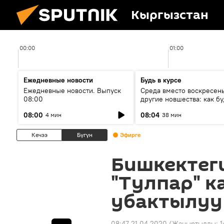
Кыргызстан
00:00
01:00
Ежедневные новости
Будь в курсе
Ежедневные новости. Выпуск
Среда вместо воскресень
08:00
другие новшества: как бу
проходить выборы в КР?
08:00
08:04
4 мин
38 мин
Кечээ
Бүгүн
Эфирге
Бишкектег
"Тулпар" к
убактылуу
08:47 21.04.2020
(Жаңыртылды:
1