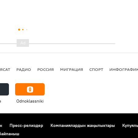
ЯСАТ
РАДИО
РОССИЯ
МИГРАЦИЯ
СПОРТ
ИНФОГРАФИ
e
Odnoklassniki
н
Пресс-релиздер
Компаниялардын жаңылыктары
Купуял
 байланыш