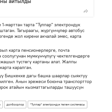
аны айтылды
 1-марттан тарта "Тулпар" электрондук
штаган. Тагыраагы, жүргүнчүлөр автобус
генде жол кирени акчалай эмес, карта
ызыл карта пенсионерлерге, почта
 соолугунан мүмкүнчүлүгү чектелгендерге
 жашыл түстөгү картаны алат. Жалпы
карта каралган.
уу Бишкекке дагы башка шаарлар сыяктуу
зилген. Анын эрежеси боюнча транспорттор
бирок атайын кызматтагыларды ташуусун
н
долбоорлор
"Тулпар" электрондук төлөм системасы