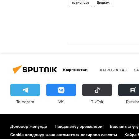
транспорт
Бишкек
Кыргызстан
КЫРГЫЗСТАН
СА
Telegram
VK
ТikТоk
Rutub
Долбоор жөнүндө
Пайдалануу эрежелери
Байланыш үчү
Cookie колдонуу жана автоматтык логирлөө саясаты
Кайра