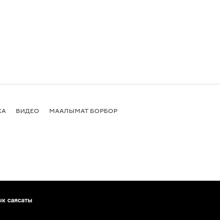
КА
ВИДЕО
МААЛЫМАТ БОРБОР
ык саясаты