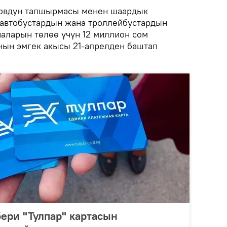
товдун тапшырмасы менен шаардык
автобустардын жана троллейбустардын
аларын төлөө үчүн 12 миллион сом
нын эмгек акысы 21-апрелден баштап
ери "Тулпар" картасын