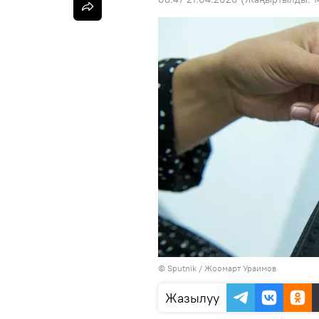
©
Sputnik
/ Жоомарт Ураимов
Жазылуу