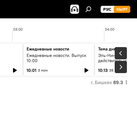
РУС
КЫРГ
03:00
04:00
Ежедневные новости
Тема дня
Ежедневные новости. Выпуск
Эль-Ниньо, жара и 
10:00
действительно вли
 өнүгүү
погоду в Кыргызст
10:01
10:13
3 мин
38 мин
г. Бишкек
89.3