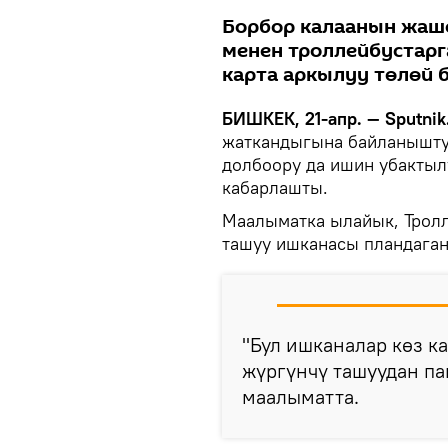
Борбор калаанын жашо
менен троллейбустарг
карта аркылуу төлөй 
БИШКЕК, 21-апр. — Sputnik
жаткандыгына байланыштуу
долбоору да ишин убактыл
кабарлашты.
Маалыматка ылайык, Трол
ташуу ишканасы пландаган
"Бул ишканалар көз к
жүргүнчү ташуудан па
маалыматта.