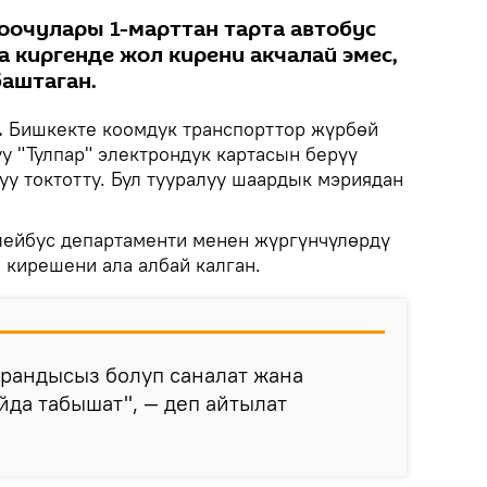
очулары 1-марттан тарта автобус
а киргенде жол кирени акчалай эмес,
баштаган.
.
Бишкекте коомдук транспорттор жүрбөй
 "Тулпар" электрондук картасын берүү
уу токтотту. Бул тууралуу шаардык мэриядан
лейбус департаменти менен жүргүнчүлөрдү
 кирешени ала албай калган.
арандысыз болуп саналат жана
йда табышат", — деп айтылат