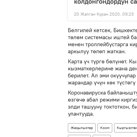
колдонгондордун с
20 Жалган Куран 2020, 09:23
Белгилей кетсек, Бишкекте
төлөм системасы иштей ба
менен троллейбустарга кир
аркылуу төлөп жаткан.
Карта үч түргө бөлүнөт. К
кызматкерлерине жана ден
берилет. Ал эми окуучулар
жарандар үчүн көк түстөгү 
Коронавируска байланышт
өзгөчө абал режими кирги
элди ташууну токтоткон, 
улантууда.
Жаңылыктар
Коом
Кыргызста