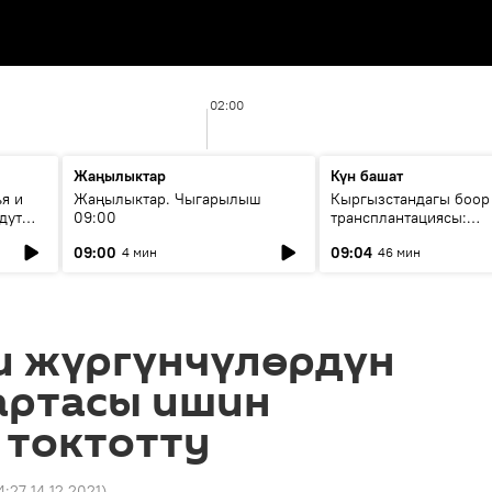
02:00
Жаңылыктар
Күн башат
я и
Жаңылыктар. Чыгарылыш
Кыргызстандагы боор
дут
09:00
трансплантациясы:
жетишкендиктер жана
09:00
09:04
4 мин
46 мин
келечеги
и жүргүнчүлөрдүн
артасы ишин
 токтотту
4:27 14.12.2021
)