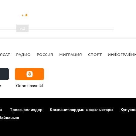
ЯСАТ
РАДИО
РОССИЯ
МИГРАЦИЯ
СПОРТ
ИНФОГРАФИ
e
Odnoklassniki
н
Пресс-релиздер
Компаниялардын жаңылыктары
Купуял
 байланыш