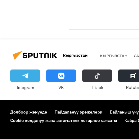
Кыргызстан
КЫРГЫЗСТАН
СА
Telegram
VK
ТikТоk
Rutub
Долбоор жөнүндө
Пайдалануу эрежелери
Байланыш үчү
Cookie колдонуу жана автоматтык логирлөө саясаты
Кайра