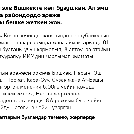
 эле Бишкекте көп бузушкан. Ал эми
а райондордо эреже
ы бешке жеткен жок.
.
Кечээ кечинде жана түндө республиканын
зилген шаарларында жана аймактарында 81
 бузганы үчүн кармалып, 8 автоунаа атайын
л тууралуу ИИМдин маалымат кызматы
тын эрежеси боюнча Бишкек, Нарын, Ош
, Ноокат, Кара-Суу, Сузак жана Ат-Башы
н эртең мененки 6.00гө чейин көчөдө
лгилей кетсек, Нарын жергесине
лден тарта кирди. ӨА режими буга чейин
йдын этегине чейин узарган.
аптарын бузгандар төмөнкү жерлерде