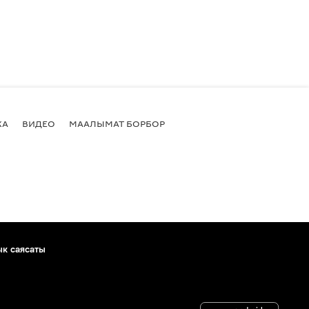
КА
ВИДЕО
МААЛЫМАТ БОРБОР
ык саясаты