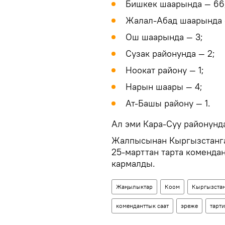
Бишкек шаарында — 66
Жалал-Абад шаарында 
Ош шаарында — 3;
Сузак районунда — 2;
Ноокат району — 1;
Нарын шаары — 4;
Ат-Башы району — 1.
Ал эми Кара-Суу районунда
Жалпысынан Кыргызстанга 
25-марттан тарта коменда
кармалды.
Жаңылыктар
Коом
Кыргызста
коменданттык саат
эреже
тарт