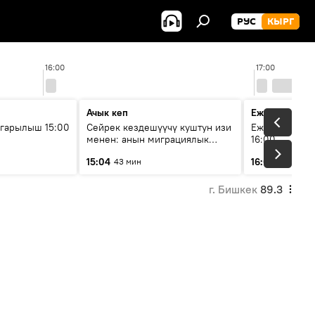
РУС
КЫРГ
16:00
17:00
Ачык кеп
Ежедневные 
гарылыш 15:00
Сейрек кездешүүчү куштун изи
Ежедневные н
менен: анын миграциялык
16:00
жолу эмнеден кабар берет?
15:04
16:01
43 мин
3 мин
г. Бишкек
89.3