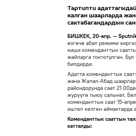
Тартипти адаттагыдай
калган шаарларда жан
сактабагандардын сан
БИШКЕК, 20-апр. — Sputnik
өзгөчө абал режими кирги
киши коменданттык саатты
жайларга токтотулган. Бу
билдирди.
Адатта коменданттык саат
жана Жалал-Абад шаарлары
райондорунда саат 21.00дө
жүрүүгө тыюу салынат. Бе
коменданттык саат 15-апре
иштеп келген аймактарда а
Коменданттык сааттын тал
катталды: