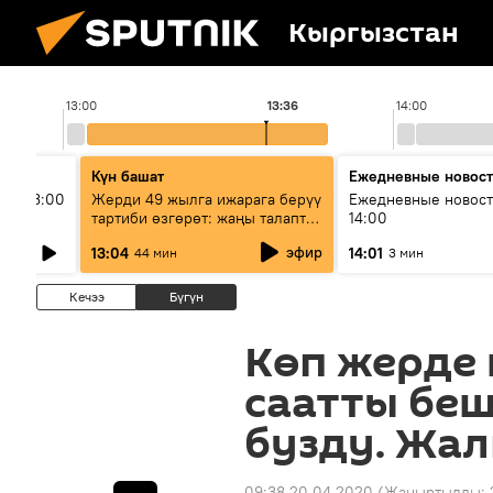
Кыргызстан
13:00
13:36
14:00
Күн башат
Ежедневные новос
ыш 13:00
Жерди 49 жылга ижарага берүү
Ежедневные новост
тартиби өзгөрөт: жаңы талаптар
14:00
эмнени көздөйт?
эфир
13:04
14:01
44 мин
3 мин
Кечээ
Бүгүн
Көп жерде
саатты беш
бузду. Жал
09:38 20.04.2020
(Жаңыртылды: