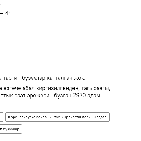
;
— 4;
 тартип бузуулар катталган жок.
өзгөчө абал киргизилгенден, тагыраагы,
нттык саат эрежесин бузган 2970 адам
н
Коронавируска байланыштуу Кыргызстандагы кырдаал
ип бузуулар