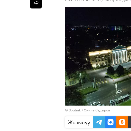
©
Sputnik / Эмиль Садыров
Жазылуу