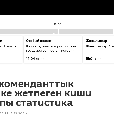
15:00
ти
Особый акцент
Жаңылыктар
и. Выпуск
Как складывалась российская
Жаңылыктар. Чы
государственность - история
России и геополитика Евразии
14:04
15:01
56 мин
3 мин
глазами аналитиков
 коменданттык
ке жетпеген киши
пы статистика
22:36 15.12.2021
)