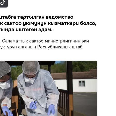
штабга тартылган ведомство
 сактоо уюмунун кызматкери болсо,
тында иштеген адам.
.
Саламаттык сактоо министрлигинин эки
уктуруп алганын Республикалык штаб