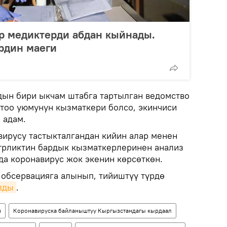
р медиктерди абдан кыйнады.
рдин маеги
ын бири ыкчам штабга тартылган ведомство
тоо уюмунун кызматкери болсо, экинчиси
 адам.
ирусу тастыкталгандан кийин алар менен
трликтин бардык кызматкерлеринен анализ
а коронавирус жок экенин көрсөткөн.
 обсервацияга алынып, тийиштүү түрдө
лды
.
н
Коронавируска байланыштуу Кыргызстандагы кырдаал