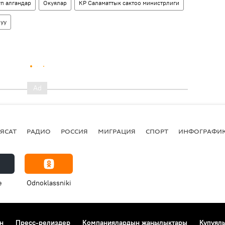
п алгандар
Окуялар
КР Саламаттык сактоо министрлиги
руу
ЯСАТ
РАДИО
РОССИЯ
МИГРАЦИЯ
СПОРТ
ИНФОГРАФИ
e
Odnoklassniki
н
Пресс-релиздер
Компаниялардын жаңылыктары
Купуял