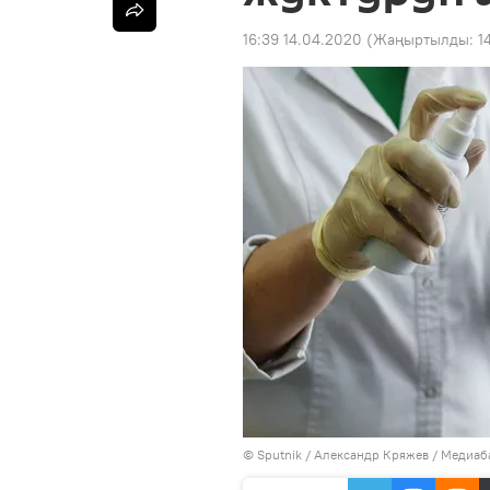
16:39 14.04.2020
(Жаңыртылды:
1
©
Sputnik
/ Александр Кряжев
/
Медиаба