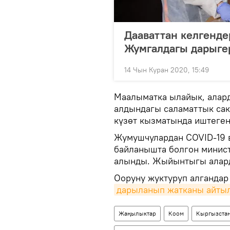
Дааваттан келгенде
Жумгалдагы дарыге
14 Чын Куран 2020, 15:49
Маалыматка ылайык, алард
алдындагы саламаттык сак
күзөт кызматында иштеген
Жумушчулардан COVID-19 в
байланышта болгон минис
алынды. Жыйынтыгы алард
Ооруну жуктуруп алгандар
дарыланып жатканы айты
Жаңылыктар
Коом
Кыргызста