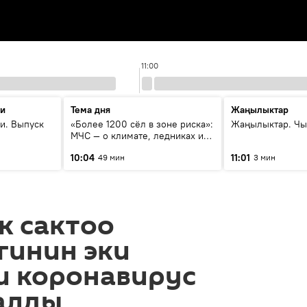
11:00
ти
Тема дня
Жаңылыктар
и. Выпуск
«Более 1200 сёл в зоне риска»:
Жаңылыктар. Чы
МЧС — о климате, ледниках и
системе оповещения
10:04
11:01
49 мин
3 мин
населения
к сактоо
гинин эки
и коронавирус
алды