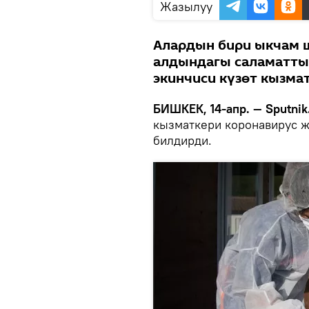
Жазылуу
Алардын бири ыкчам 
алдындагы саламаттык
экинчиси күзөт кызма
БИШКЕК, 14-апр. — Sputnik
кызматкери коронавирус ж
билдирди.