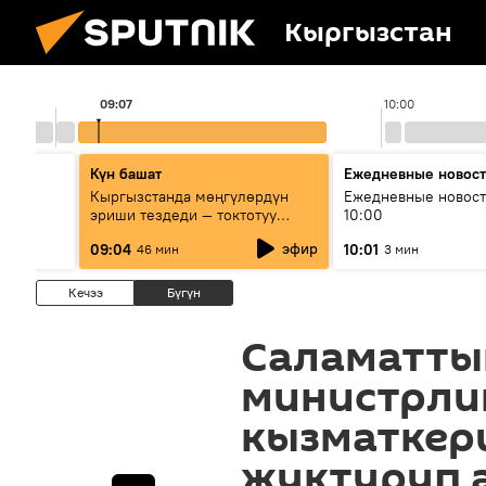
Кыргызстан
09:07
10:00
Күн башат
Ежедневные новос
лыш
Кыргызстанда мөңгүлөрдүн
Ежедневные новост
эриши тездеди — токтотуу
10:00
мүмкүн эмеспи?
эфир
09:04
10:01
46 мин
3 мин
Кечээ
Бүгүн
Саламатты
министрли
кызматкер
жуктуруп 