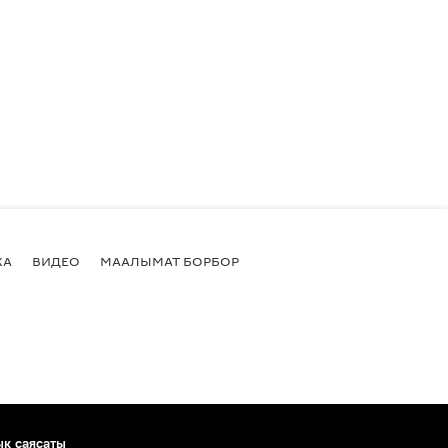
КА
ВИДЕО
МААЛЫМАТ БОРБОР
ык саясаты