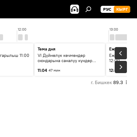
РУС
КЫРГ
12:00
13:00
Тема дня
Ежедневные 
гарылыш 11:00
VI Дүйнөлүк көчмөндөр
Ежедневные н
оюндарына саналуу күндөр
12:00
калды: даярдык иштери кайсы
11:04
12:01
47 мин
3 мин
этапка жетти?
г. Бишкек
89.3