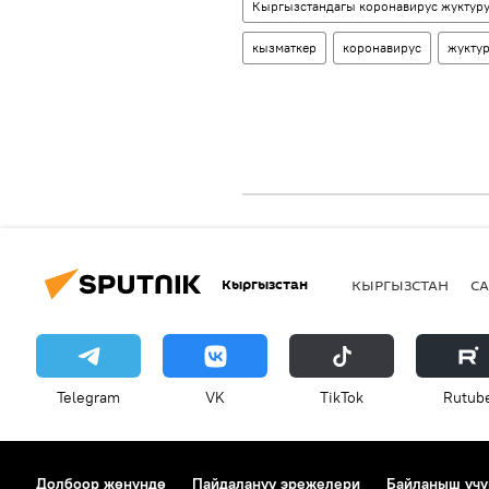
Кыргызстандагы коронавирус жуктуру
кызматкер
коронавирус
жукту
Кыргызстан
КЫРГЫЗСТАН
СА
Telegram
VK
ТikТоk
Rutub
Долбоор жөнүндө
Пайдалануу эрежелери
Байланыш үчү