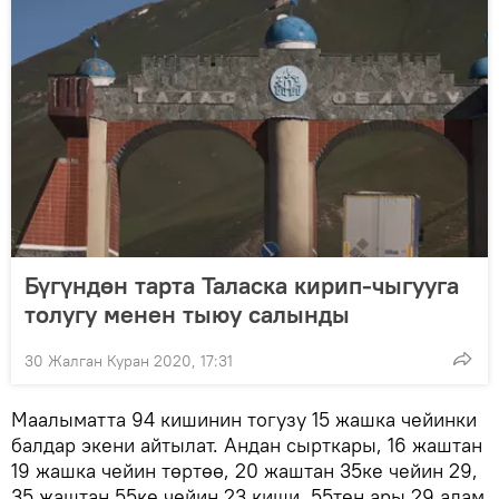
Бүгүндөн тарта Таласка кирип-чыгууга
толугу менен тыюу салынды
30 Жалган Куран 2020, 17:31
Маалыматта 94 кишинин тогузу 15 жашка чейинки
балдар экени айтылат. Андан сырткары, 16 жаштан
19 жашка чейин төртөө, 20 жаштан 35ке чейин 29,
35 жаштан 55ке чейин 23 киши, 55тен ары 29 адам