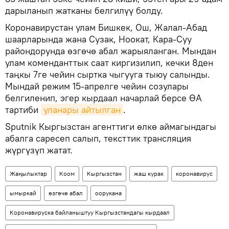
дарыланып жатканы белгилүү болду.
Коронавирустан улам Бишкек, Ош, Жалал-Абад
шаарларында жана Сузак, Ноокат, Кара-Суу
райондорунда өзгөчө абал жарыяланган. Мындан
улам коменданттык саат киргизилип, кечки 8ден
таңкы 7ге чейин сыртка чыгууга тыюу салынды.
Мындай режим 15-апрелге чейин созулары
белгиленип, эгер кырдаал начарлай берсе ӨА
тартиби
уланары айтылган
.
Sputnik Кыргызстан агенттиги өлкө аймагындагы
абалга саресеп салып, тексттик трансляция
жүргүзүп жатат.
Жаңылыктар
Коом
Кыргызстан
жаш курак
коронавирус
ымыркай
өзгөчө абал
оорукана
Коронавируска байланыштуу Кыргызстандагы кырдаал