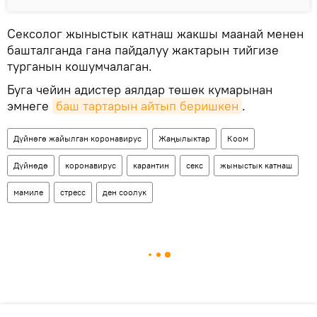
Сексолог жыныстык катнаш жакшы маанай менен
башталганда гана пайдалуу жактарын тийгизе
турганын кошумчалаган.
Буга чейин адистер аялдар төшөк кумарынан
эмнеге
баш тартарын айтып беришкен
.
Дүйнөгө жайылган коронавирус
Жаңылыктар
Коом
Дүйнөдө
коронавирус
карантин
секс
жыныстык катнаш
мамиле
стресс
ден соолук