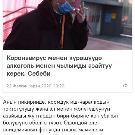
Коронавирус менен күрөшүүдө
алкоголь менен чылымды азайтуу
керек. Себеби
22 Жалган Куран 2020, 10:20
Анын пикиринде, коомдук иш-чаралардын
токтотулушу жана эл менен жолугушуунун
азайышы жуптардын бири-бирине көп убакыт
бөлүшүнө өбөлгө түзөт. Ошондой эле
эпидемиянын фонунда төшөк мамилеси