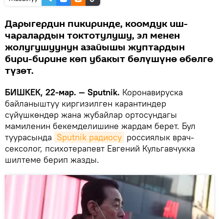
Дарыгердин пикиринде, коомдук иш-
чаралардын токтотулушу, эл менен
жолугушуунун азайышы жуптардын
бири-бирине көп убакыт бөлүшүнө өбөлгө
түзөт.
БИШКЕК, 22-мар. — Sputnik.
Коронавируска
байланыштуу киргизилген карантиндер
сүйүшкөндөр жана жубайлар ортосундагы
мамиленин бекемделишине жардам берет. Бул
туурасында
Sputnik радиосу
россиялык врач-
сексолог, психотерапевт Евгений Кульгавчукка
шилтеме берип жазды.