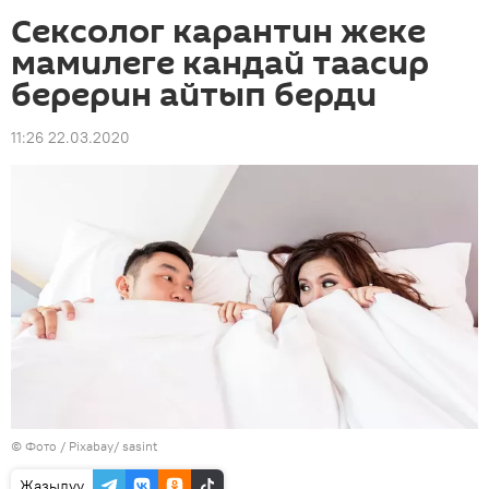
Сексолог карантин жеке
мамилеге кандай таасир
берерин айтып берди
11:26 22.03.2020
© Фото / Pixabay/ sasint
Жазылуу