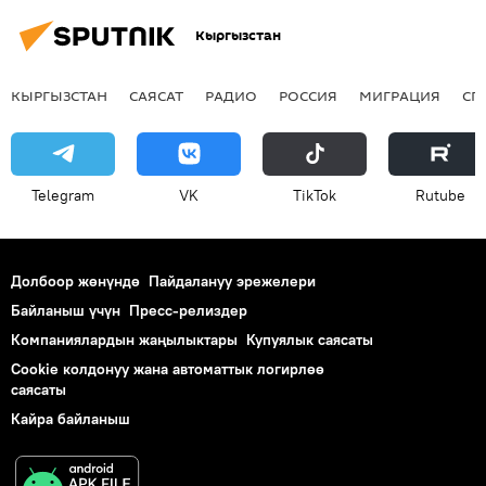
Кыргызстан
КЫРГЫЗСТАН
САЯСАТ
РАДИО
РОССИЯ
МИГРАЦИЯ
СП
Telegram
VK
ТikТоk
Rutube
Долбоор жөнүндө
Пайдалануу эрежелери
Байланыш үчүн
Пресс-релиздер
Компаниялардын жаңылыктары
Купуялык саясаты
Cookie колдонуу жана автоматтык логирлөө
саясаты
Кайра байланыш