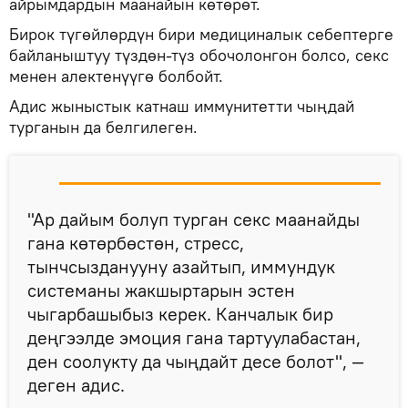
айрымдардын маанайын көтөрөт.
Бирок түгөйлөрдүн бири медициналык себептерге
байланыштуу түздөн-түз обочолонгон болсо, секс
менен алектенүүгө болбойт.
Адис жыныстык катнаш иммунитетти чыңдай
турганын да белгилеген.
"Ар дайым болуп турган секс маанайды
гана көтөрбөстөн, стресс,
тынчсызданууну азайтып, иммундук
системаны жакшыртарын эстен
чыгарбашыбыз керек. Канчалык бир
деңгээлде эмоция гана тартуулабастан,
ден соолукту да чыңдайт десе болот", —
деген адис.