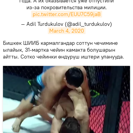
года. А их оказывается уже отпустили
из-за покровительства милиции.
pic.twitter.com/EUU7C59jaB
— Adil Turdukulov (@adil_turdukulov)
March 4, 2020
​Бишкек ШИИБ кармалгандар соттун чечимине
ылайык, 31-мартка чейин камакта болушарын
айтты. Сотко чейинки өндүрүш иштери уланууда.