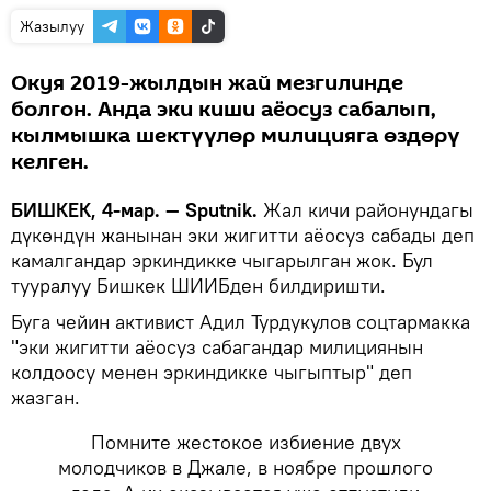
Жазылуу
Окуя 2019-жылдын жай мезгилинде
болгон. Анда эки киши аёосуз сабалып,
кылмышка шектүүлөр милицияга өздөрү
келген.
БИШКЕК, 4-мар. — Sputnik.
Жал кичи районундагы
дүкөндүн жанынан эки жигитти аёосуз сабады деп
камалгандар эркиндикке чыгарылган жок. Бул
тууралуу Бишкек ШИИБден билдиришти.
Буга чейин активист Адил Турдукулов соцтармакка
"эки жигитти аёосуз сабагандар милициянын
колдоосу менен эркиндикке чыгыптыр" деп
жазган.
Помните жестокое избиение двух
молодчиков в Джале, в ноябре прошлого