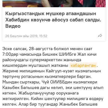
Кыргызстандык мушкер атаандашын
Хабибдин көзүнчө аёосуз сабап салды.
Видео
26 Бештин айы 2019, 15:52
Эске салсак, 28-августта болжол менен саат
7:00дөр чамасында Бишкек ШИИБге Жал кичи
районундагы супермаркеттин жанында
кишилердин мушташып жатканы
кабарланган
.
Жерине милициянын Кайгуул-күзөт кызматынын
төртүнчү ротасынын кызматкерлери барган.
Мындан сырткары, Чүй ОИИББдин кызматкери
Казыбек Бапышев дагы келип, эки шектүүнү алып
кеткен. Жабырлануучулар ооруканага
жеткирилген. Кийин шектүүлөр милицияга өздөрү
келген. Алар бир туугандар Жаныбек Бапышев