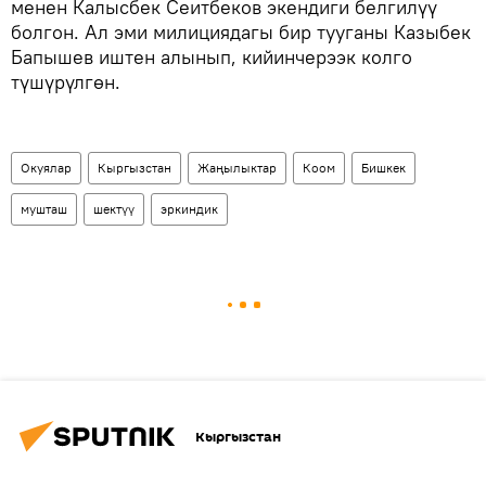
менен Калысбек Сеитбеков экендиги белгилүү
болгон. Ал эми милициядагы бир тууганы Казыбек
Бапышев иштен алынып, кийинчерээк колго
түшүрүлгөн.
Окуялар
Кыргызстан
Жаңылыктар
Коом
Бишкек
мушташ
шектүү
эркиндик
Кыргызстан