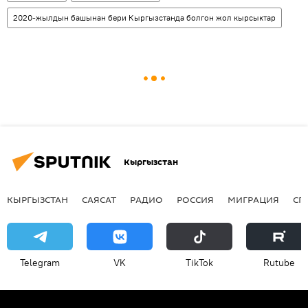
2020-жылдын башынан бери Кыргызстанда болгон жол кырсыктар
Кыргызстан
КЫРГЫЗСТАН
САЯСАТ
РАДИО
РОССИЯ
МИГРАЦИЯ
СП
Telegram
VK
ТikТоk
Rutube