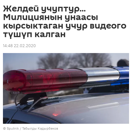
Желдей учуптур...
Милициянын унаасы
кырсыктаган учур видеого
түшүп калган
14:48 22.02.2020
©
Sputnik / Табылды Кадырбеков