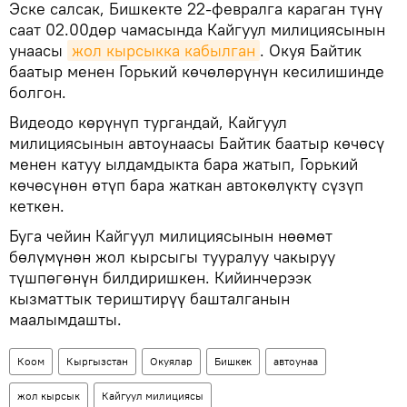
Эске салсак, Бишкекте 22-февралга караган түнү
саат 02.00дөр чамасында Кайгуул милициясынын
унаасы
жол кырсыкка кабылган
. Окуя Байтик
баатыр менен Горький көчөлөрүнүн кесилишинде
болгон.
Видеодо көрүнүп тургандай, Кайгуул
милициясынын автоунаасы Байтик баатыр көчөсү
менен катуу ылдамдыкта бара жатып, Горький
көчөсүнөн өтүп бара жаткан автокөлүктү сүзүп
кеткен.
Буга чейин Кайгуул милициясынын нөөмөт
бөлүмүнөн жол кырсыгы тууралуу чакыруу
түшпөгөнүн билдиришкен. Кийинчерээк
кызматтык териштирүү башталганын
маалымдашты.
Коом
Кыргызстан
Окуялар
Бишкек
автоунаа
жол кырсык
Кайгуул милициясы