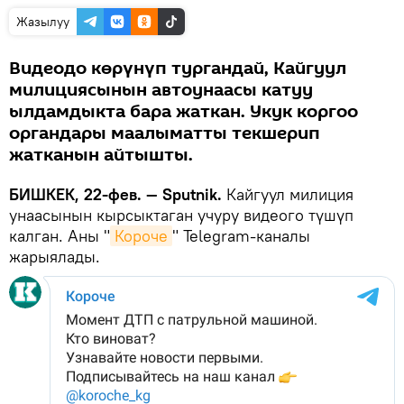
Жазылуу
Видеодо көрүнүп тургандай, Кайгуул
милициясынын автоунаасы катуу
ылдамдыкта бара жаткан. Укук коргоо
органдары маалыматты текшерип
жатканын айтышты.
БИШКЕК, 22-фев. — Sputnik.
Кайгуул милиция
унаасынын кырсыктаган учуру видеого түшүп
калган. Аны "
Короче
" Telegram-каналы
жарыялады.