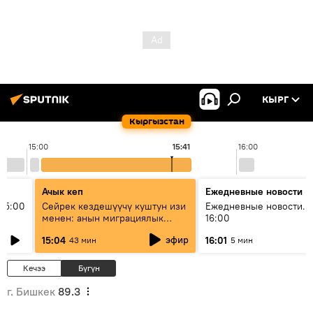
КЫРГ
Кыргызстан
15:00
15:41
16:00
Ачык кеп
Ежедневные новости
15:00
Сейрек кездешүүчү куштун изи
Ежедневные новости. 
менен: анын миграциялык
16:00
жолу эмнеден кабар берет?
эфир
15:04
16:01
43 мин
5 мин
Кечээ
Бүгүн
г. Бишкек
89.3