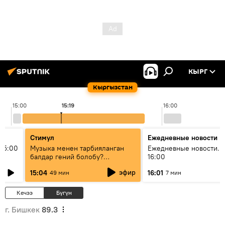
КЫРГ
Кыргызстан
15:00
15:19
16:00
Стимул
Ежедневные новости
15:00
Музыка менен тарбияланган
Ежедневные новости. 
балдар гений болобу?
16:00
Кыргыздын жашоосунда
эфир
15:04
16:01
49 мин
7 мин
музыканын орду
Кечээ
Бүгүн
г. Бишкек
89.3