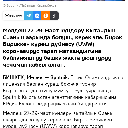
©
Sputnik / Табылды Кадырбеков
Жазылуу
Мелдеш 27-29-март күндөрү Кытайдын
Сиань шаарында болушу керек эле. Бирок
Бириккен күрөш дүйнөсү (UWW)
коронавирус тарап жаткандыгына
байланыштуу башка жакта уюштуруу
чечимин кабыл алган.
БИШКЕК, 14-фев. — Sputnik.
Токио Олимпиадасына
лицензия берген күрөш боюнча турнир
Кыргызстанда өтүшү мүмкүн. Бул туурасында
Sputnik Кыргызстан агенттигинин кабарчысына
КРдин Күрөш федерациясынан билдиришти.
Мелдеш 27-29-март күндөрү Кытайдын Сиань
шаарында болушу керек эле. Бирок Бириккен
күрөш дүйнөсү (UWW) коронавирус тарап