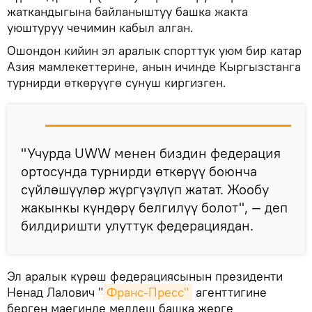
жаткандыгына байланыштуу башка жакта
уюштуруу чечимин кабыл алган.
Ошондон кийин эл аралык спорттук уюм бир катар
Азия мамлекеттерине, анын ичинде Кыргызстанга
турнирди өткөрүүгө сунуш киргизген.
"Учурда UWW менен биздин федерация
ортосунда турнирди өткөрүү боюнча
сүйлөшүүлөр жүргүзүлүп жатат. Жообу
жакынкы күндөрү белгилүү болот", — деп
билдиришти улуттук федерациядан.
Эл аралык күрөш федерациясынын президенти
Ненад Лалович "
Франс-Пресс"
агенттигине
берген маегинде мелдеш башка жерге