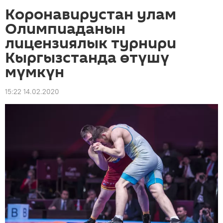
Коронавирустан улам
Олимпиаданын
лицензиялык турнири
Кыргызстанда өтүшү
мүмкүн
15:22 14.02.2020