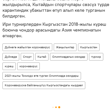
жылдырылса, Кытайдын спортчулары сөзсүз түрдө
карантиндик убакыттан өтүп алып келе турганын
билдирген.
Ири турнирлерден Кыргызстан 2018-жылы күрөш
боюнча чоңдор арасындагы Азия чемпионатын
өткөргөн.
Дүйнөгө жайылган коронавирус
Жаңылыктар
Кыргызстан
Дүйнөдө
Спорт
Кытай
Олимпиадалык оюндар
турнир
күрөш
коронавирус
2021-жылы Токиодо өтө турган Олимпиада оюндары
Коронавируска байланыштуу Кыргызстандагы кырдаал