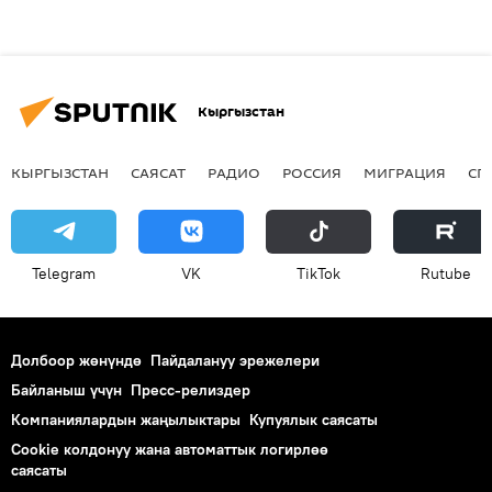
Кыргызстан
КЫРГЫЗСТАН
САЯСАТ
РАДИО
РОССИЯ
МИГРАЦИЯ
СП
Telegram
VK
ТikТоk
Rutube
Долбоор жөнүндө
Пайдалануу эрежелери
Байланыш үчүн
Пресс-релиздер
Компаниялардын жаңылыктары
Купуялык саясаты
Cookie колдонуу жана автоматтык логирлөө
саясаты