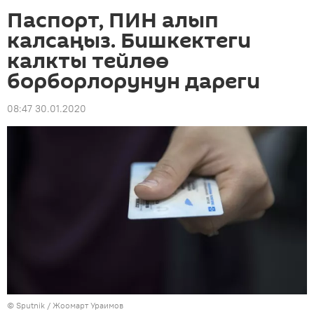
Паспорт, ПИН алып
калсаңыз. Бишкектеги
калкты тейлөө
борборлорунун дареги
08:47 30.01.2020
©
Sputnik
/ Жоомарт Ураимов