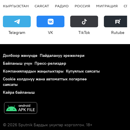
КЫРГЫЗСТАН
САЯСАТ
РАДИО
РОССИЯ
МИГРАЦИЯ
СП
Telegram
VK
ТikТоk
Rutube
Долбоор жөнүндө
Пайдалануу эрежелери
Байланыш үчүн
Пресс-релиздер
Компаниялардын жаңылыктары
Купуялык саясаты
Cookie колдонуу жана автоматтык логирлөө
саясаты
Кайра байланыш
© 2026 Sputnik Бардык укуктар корголгон. 18+