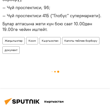
— Чүй проспектиси, 96;
— Чүй проспектиси 41Б ("Глобус" супермаркети).
Булар аптасына жети күн бою саат 10.00дөн
19.00гө чейин иштейт.
Жаңылыктар
Коом
Кыргызстан
Калкты тейлөө борбору
документ
Кыргызстан