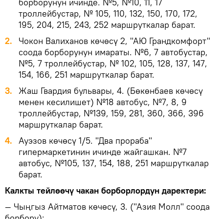
борборунун ичинде. №5, №10, 11, 17
троллейбустар, № 105, 110, 132, 150, 170, 172,
195, 204, 215, 243, 252 маршруткалар барат.
Чокон Валиханов көчөсү 2, "АЮ Грандкомфорт"
соода борборунун имараты. №6, 7 автобустар,
№5, 7 троллейбустар, № 102, 105, 128, 137, 147,
154, 166, 251 маршруткалар барат.
Жаш Гвардия бульвары, 4. (Бөкөнбаев көчөсү
менен кесилишет) №18 автобус, №7, 8, 9
троллейбустар, №139, 159, 281, 360, 366, 396
маршруткалар барат.
Ауэзов көчөсү 1/5. "Два прораба"
гипермаркетинин ичинде жайгашкан. №7
автобус, №105, 137, 154, 188, 251 маршруткалар
барат.
Калкты тейлөөчү чакан борборлордун даректери:
— Чыңгыз Айтматов көчөсү, 3. ("Азия Молл" соода
борбору);