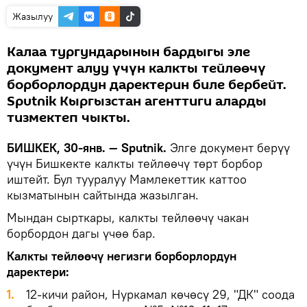
Жазылуу
Калаа тургундарынын бардыгы эле
документ алуу үчүн калкты тейлөөчү
борборлордун даректерин биле бербейт.
Sputnik Кыргызстан агенттиги аларды
тизмектеп чыкты.
БИШКЕК, 30-янв. — Sputnik.
Элге документ берүү
үчүн Бишкекте калкты тейлөөчү төрт борбор
иштейт. Бул тууралуу Мамлекеттик каттоо
кызматынын сайтында жазылган.
Мындан сырткары, калкты тейлөөчү чакан
борбордон дагы үчөө бар.
Калкты тейлөөчү негизги борборлордун
даректери:
12-кичи район, Нуркамал көчөсү 29, "ДК" соода