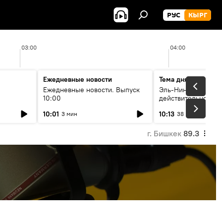
РУС
КЫРГ
03:00
04:00
Ежедневные новости
Тема дня
Ежедневные новости. Выпуск
Эль-Ниньо, жара и 
10:00
действительно вли
 өнүгүү
погоду в Кыргызст
10:01
10:13
3 мин
38 мин
г. Бишкек
89.3