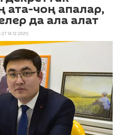
ң ата-чоң апалар,
елер да ала алат
4:27 14.12.2021
)