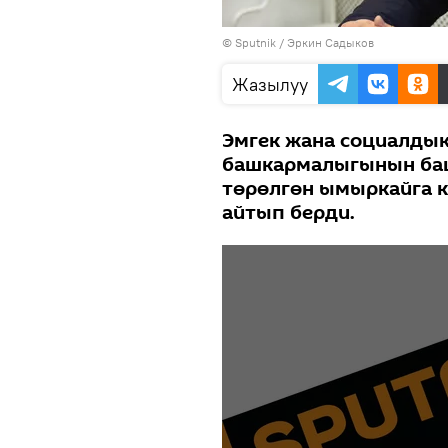
©
Sputnik
/ Эркин Садыков
Жазылуу
Эмгек жана социалдык
башкармалыгынын ба
төрөлгөн ымыркайга 
айтып берди.