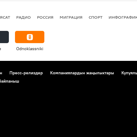
ЯСАТ
РАДИО
РОССИЯ
МИГРАЦИЯ
СПОРТ
ИНФОГРАФИ
e
Odnoklassniki
н
Пресс-релиздер
Компаниялардын жаңылыктары
Купуял
 байланыш