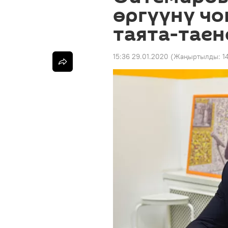
өргүүнү чо
таята-таен
15:36 29.01.2020
(Жаңыртылды:
1