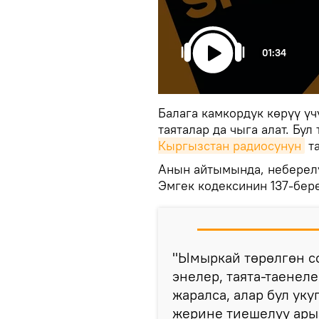
01:34
Балага камкордук көрүү үчү
таяталар да чыга алат. Бу
Кыргызстан радиосунун
та
Анын айтымында, неберелү
Эмгек кодексинин 137-бер
"Ымыркай төрөлгөн со
энелер, таята-таенеле
жаралса, алар бул ук
жерине тиешелүү ары