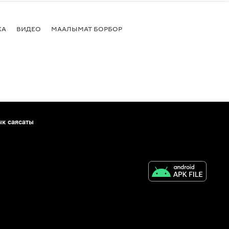
КА
ВИДЕО
МААЛЫМАТ БОРБОР
ык саясаты