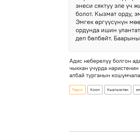
энеси сяктуу эле үч 
болот. Кызмат орду, э
Эмгек өргүүсүнүн мөө
ордунда ишин улантат
деп бөлбөйт. Баарыны
Адис неберелүү болгон ада
чыккан учурда наристенин
албай турганын кошумчала
Радио
Коом
Кыргызстан
эм