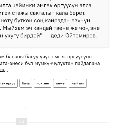
жылга чейинки эмгек өргүүсүн алса
мгек стажы сакталып кала берет.
нөтү бүткөн соң кайрадан өзүнүн
. Мыйзам эч кандай таене же чоң эне
н укугу бирдей", — деди Ойтемиров.
м баланы багуу үчүн эмгек өргүүсүнө
 ата-энеси бул мүмкүнчүлүктөн пайдалана
ды.
гек өргүү
бала
чоң эне
таене
мыйзам