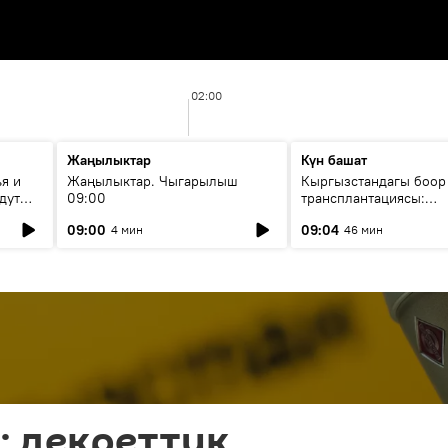
02:00
Жаңылыктар
Күн башат
я и
Жаңылыктар. Чыгарылыш
Кыргызстандагы боор
дут
09:00
трансплантациясы:
жетишкендиктер жана
09:00
09:04
4 мин
46 мин
келечеги
: декреттик